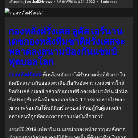
admin_football24news
พฤศจิกายน 24, 2022
1 min read
กองหลังฝรั่งเศส ลูคัส เอร์นาน
เดซกองหลังทีมชาติฝรั่งเศสจะ
พลาดลงสนามป้องกันแชมป์
ฟุตบอลโลก
กองหลังฝรั่งเศส
ที่เหลือหลังจากได้รับบาดเจ็บที่หัวเข่าใน
นัดเปิดสนามกับออสเตรเลียเมื่อวันอังคาร แหล่งข่าวใกล้
ชิดกับ เลส์ เบลอส์ กล่าวกับเอเอฟพี กองหลังบาเยิร์น มิวนิค
ซัดประตูชัยเหนือทีมซอคเกอร์ส 4-1 การขาดหายไปของ
เขามาพร้อมกับโค้ชดิดิเยร์ เดชองส์ ที่ต่อสู้กับผู้เล่นหลัก
หลายคนที่ถูกตัดออกจากการแข่งขันที่กาตาร์
แชมป์ปี 2018 แพ้คาริม เบนเซม่ากองหน้าดาวรุ่งหลังจาก
เจ้าของรางวัลบัลลงดอร์ได้รับบาดเจ็บที่ต้นขาซ้ายในการ