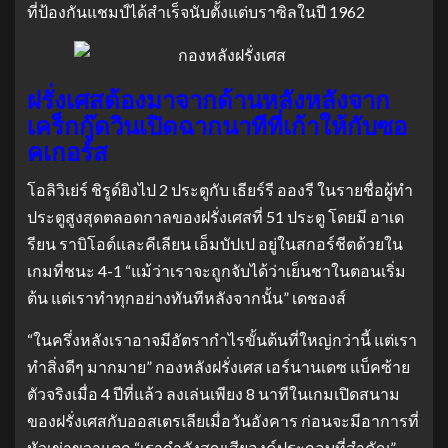
ที่ป้องกันแชมป์ได้สําเร็จนับตั้งแต่บราซิลในปี 1962
ฝรั่งเศสต้องมาจากด้านหลังหลังจาก
เคร็กกู๊ดวินเปิดฉากนาทีที่เก้าให้กับซอ
คเกอร์ส
โอลิวิเย่ร์ ชิรูด์ยิงไป 2 ประตูกับ เธียร์รี อองรี ในรายชื่อผู้ทํา
ประตูสูงสุดตลอดกาลของฝรั่งเศสที่ 51 ประตู โดยมี อาเด
รียน ราบิโอต์และคีเลียน เอ็มบัปเป อยู่ในสกอร์ชีตด้วยใน
เกมที่ชนะ 4-1 “แม้ว่าเราจะถูกจับได้ว่าเย็นชาในตอนเริ่ม
ต้น แต่เราทําทุกอย่างทันทีหลังจากนั้น” เดชองส์
“ในครึ่งหลังเราอาจมีอัตรากําไรขั้นต้นที่ใหญ่กว่านี้ แต่เรา
ทําสิ่งดีๆ มากมาย” กองหลังฝรั่งเศส เอร์นานเดซ แบ็คซ้าย
ตัวจริงเมื่อ 4 ปีที่แล้ว ลงเล่นเพียง 8 นาทีในเกมเปิดสนาม
ของฝรั่งเศสกับออสเตรเลียเมื่อวันอังคาร ก่อนจะมีอาการที่
หัวเข่าขวาแตก “เรากำลังสูญเสียองค์ประกอบที่สำคัญ”