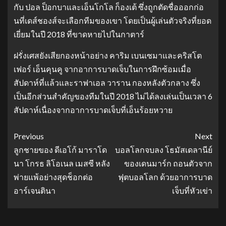
กับ ปอล ป็อกบาและเอ็นโกโล ก็องเต้ ซึ่งถูกตัดชื่อออกก่อ
นที่เดส์ชองส์จะเลือกทีมของเขา โดยเป็นผู้เล่นตัวจริงที่ยอด
เยี่ยมในปี 2018 ที่ขาดหายไปในกาตาร์
ฝรั่งเศสยังเสียกองหน้าอย่าง คาริม เบนเซมาและคริสโต
เฟอร์ เอ็นคุนคู จากอาการบาดเจ็บในการฝึกซ้อมเมื่อ
สัปดาห์ที่แล้วและราฟาเอล วาราน กองหลังตัวกลาง ซึ่ง
เป็นอีกส่วนสำคัญของทีมในปี 2018 ไม่ได้ลงเล่นเป็นเวลา 6
สัปดาห์เนื่องจากอาการบาดเจ็บที่เอ็นร้อยหวาย
Previous
Next
ลูกชายของ ดีเอโก้ มาราโด
บอลโลกจบลง โธมัสเดลานีย์
นา โกรธ ลิโอเนล เมสซี หลัง
ของเดนมาร์ก ถอนตัวจาก
พ่ายแพ้อย่างสุดช็อกต่อ
ฟุตบอลโลก ด้วยอาการบาด
อาร์เจนตินา
เจ็บที่หัวเข่า