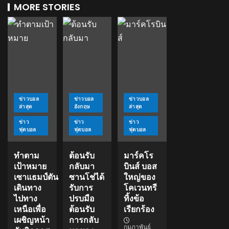
MORE STORIES
ข่าวบอล
ข่าวบอล
ข่าวบอล
ล่าสุด
อังกฤษ
ล่าสุด
ข่าว
ข่าว
ข่าว
ฟุตบอล
ฟุตบอล
ฟุตบอล
ทำตาม
ต้อนรับ
มาร์คโร
เป้าหมาย
กลับมา
บินส์ บอส
เซาแธมป์ตัน
ซานโช่ได้
ใหญ่ของ
เดินทาง
รับการ
โคเวนทรี
ไปทาง
ปรบมือ
ทิ้งข้อ
เหนือเพื่อ
ต้อนรับ
เรียกร้อง
เผชิญหน้า
การกลับ
กุมภาพันธ์