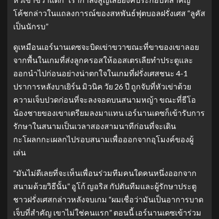
โค้ชกล่าวในแถลงการณ์ของสหพันธ์ฟุตบอลฝรั่งเศส “ลูคัส
เป็นนักรบ”
ดูเหมือนเอร์นานเดซจะบิดเข่าขวาขณะที่ขาของเขาลอย
จากพื้นในเกมที่ส่งลูกครอสให้ออสเตรเลียทำประตูและ
ออกนำไปก่อนอย่างน่าตกใจในเกมที่ฝรั่งเศสชนะ 4-1
ปราการหลังบาเยิร์น มิวนิค วัย 26 ปี ถูกจับที่หัวเข่าด้วย
ความเจ็บปวดก่อนที่จะลงจอดบนสนามหญ้า ขณะที่ธีโอ
น้องชายของเขาเตรียมลงมาแทน เอร์นานเดซก็เข้ารับการ
รักษาในสนามเป็นเวลาสองสามนาทีก่อนที่จะเดิน
กะโผลกกะเผลกไปรอบสนามเพื่อออกจากอุโมงค์ของผู้
เล่น
“มันไม่ดีเลยที่จะเห็นเพื่อนร่วมทีมคนใดคนหนึ่งออกจาก
สนามด้วยวิธีนั้น” อูโก้ ญอริส กัปตันทีมและผู้รักษาประตู
ชาวฝรั่งเศสกล่าวหลังจบเกม “ผมเชื่อว่ามันเป็นอาการบาด
เจ็บที่สำคัญ เขาไม่ใช่คนแรก” ตอนนี้ เอร์นานเดซเข้าร่วม