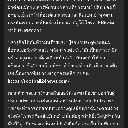
ฝึกซ้อมเมื่อวันเสาร์ที่ผ่านมา ส่วนที่ขาดหายไปคือ ปอล ป็
อกบา, เอ็นโกโล่ ก็องเต้และเพรสเนล คิมเปมเบ้ “พูดตาม
ตรงมันเริ่มกลายเป็นเรื่องใหญ่แล้ว”อูโก้ โยริส กัปตันทีม
ชาติฝรั่งเศสกล่าว
“เรารู้สึกได้ทันทีว่ามันร้ายแรง” ผู้รักษาประตูท็อตแน่ม
ฮ็อทสเปอร์กล่าวเสริมหลังการแข่งขัน “มันเป็นการระเบิด
ครั้งล่าสุด แต่เราต้องเดินหน้าต่อไป มันจะทําให้เรา
แข็งแกร่งขึ้น” ตอนนี้ เดส์ชองส์ ต้องเปลี่ยนตัวเลือกของตัว
เองเนื่องจากทีมของเขาถูกลดเหลือ 24 คน
https://football24news.com/
เขากลัวว่าจะเลวร้ายลงกับเฮอร์นันเดซ เมื่อเขาบอกกับผู้
ประกาศข่าวชาวฝรั่งเศสทีเอฟ1 หลังจากเปิดวันอังคาร:
“เขาจะทําการทดสอบบางอย่างดูเหมือนว่าฉันจะค่อนข้าง
จริงจัง “เราจะต้องยืนยันต่อไป นั่นคือจุดดําที่ยิ่งใหญ่สําหรับ
คืนนี้” ลูกทีมของเดส์ชองส์กําลังยื่นข้อเสนอให้เป็นทีมแรก