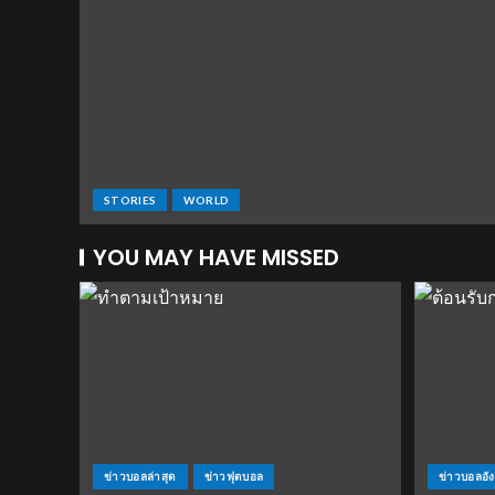
STORIES
WORLD
YOU MAY HAVE MISSED
ข่าวบอลล่าสุด
ข่าวฟุตบอล
ข่าวบอลอั