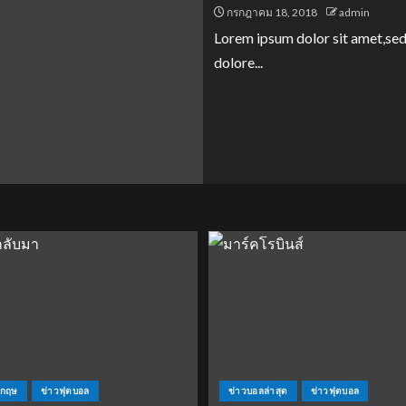
กรกฎาคม 18, 2018
admin
Lorem ipsum dolor sit amet,se
dolore...
งกฤษ
ข่าวฟุตบอล
ข่าวบอลล่าสุด
ข่าวฟุตบอล