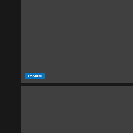
STORIES