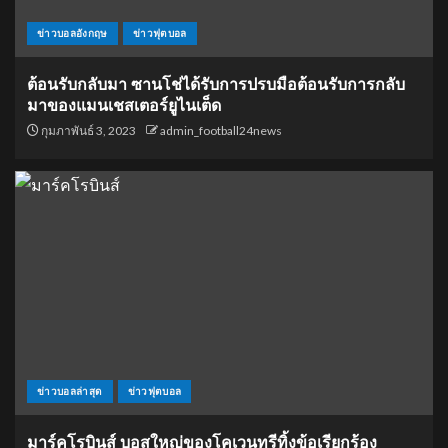
ข่าวบอลอังกฤษ
ข่าวฟุตบอล
ต้อนรับกลับมา ซานโช่ได้รับการปรบมือต้อนรับการกลับ
มาของแมนเชสเตอร์ยูไนเต็ด
กุมภาพันธ์ 3, 2023
admin_football24news
ข่าวบอลล่าสุด
ข่าวฟุตบอล
มาร์คโรบินส์ บอสใหญ่ของโคเวนทรีทิ้งข้อเรียกร้อง