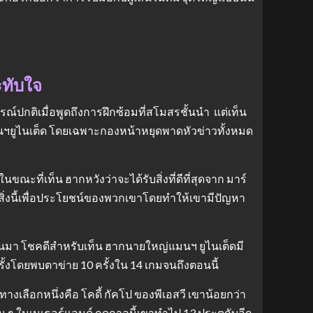
ะทับใจ
ณ์ปกติเมื่อพูดถึงการฝึกซ้อมที่สโมสรชั้นนํา แต่เท็น
นฯยูไนเต็ด โดยเฉพาะกองหน้าหยุดพาดหัวข่าวทั้งหมด
ณะที่เท็น ฮากหวังว่าจะได้รับสิ่งที่ดีที่สุดจาก มาร์
้สิ่งนี้เพื่อประโยชน์ของพวกเขาโดยทําให้เขามีปัญหา
ป็นมา โชคดีสําหรับเท็น ฮากนายใหญ่แมนฯ ยูไนเต็ดมี
้งโดยพบตาข่าย 10 ครั้งใน 14 เกมจนถึงตอนนี้
างเลือกหนึ่งคือ โคดี้ กัคโป ของพีเอสวี เขาน้อยกว่า
้น ๆ ในเนเธอร์แลนด์ ฤดูกาลนี้เขาทําไป 13 ประตูกับอีก