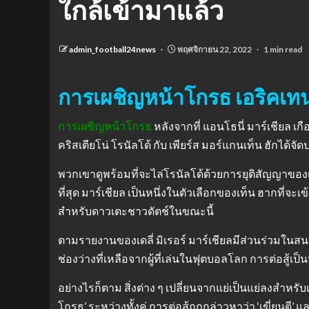
ใกล้เข้ามาแล้ว
admin_football24news
พฤศจิกายน 22, 2022
1 min read
การเผชิญหน้าโกรธ เอริคเทน 
การเผชิญหน้าโกรธ
หลังจากที่ แอนโธนี่ มาร์เชียล
คริสเตียโน่ โรนัลโด้ กับ เพียร์ส มอร์แกนเท็น ฮักไ
พวกเขาดูพร้อมที่จะไล่โรนัลโด้ด้วยการยุติสัญญาของ
ที่สุด มาร์เชียล เป็นหนึ่งในตัวเลือกของเท็น ฮากที
สําหรับดาวเตะชาวดัตช์ในขณะนี้
ตามรายงานของเดลี่ มิเรอร์ มาร์เชียลมีส่วนร่วมในสนามฝ
ช่องว่างที่เหลือจากผู้ที่เล่นในฟุตบอลโลก การต่อสู้เป็
อย่างไรก็ตาม สิ่งต่าง ๆ เปลี่ยนจากแย่เป็นแย่ลงสําหรั
โกรธ’ ระหว่างทั้งคู่ การต่อสู้ถูกกล่าวหาว่า ‘เฆี่ยนตี