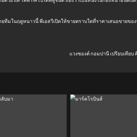
้ายทีมในฤดูหนาวนี้ พีเอสวีเปิดให้ขายตราบใดที่ราคาเสนอขายของพวก
แวงซองต์ กอมปานี เปรียบเทียบ คี