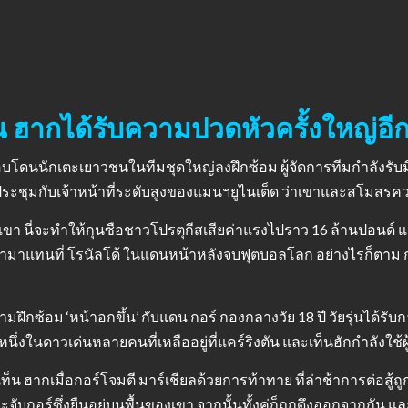
ฮากได้รับความปวดหัวครั้งใหญ่อีกค
 เกือบโดนนักเตะเยาวชนในทีมชุดใหญ่ลงฝึกซ้อม ผู้จัดการทีมกํา
ด้จัดประชุมกับเจ้าหน้าที่ระดับสูงของแมนฯยูไนเต็ด ว่าเขาและสโม
เขา นี่จะทําให้กุนซือชาวโปรตุกีสเสียค่าแรงไปราว 16 ล้านปอนด์ 
่จะเข้ามาแทนที่ โรนัลโด้ ในแดนหน้าหลังจบฟุตบอลโลก อย่างไรก็ตา
ึกซ้อม ‘หน้าอกขึ้น’ กับแดน กอร์ กองกลางวัย 18 ปี วัยรุ่นได้รับกา
นหนึ่งในดาวเด่นหลายคนที่เหลืออยู่ที่แคร์ริงตัน และเท็นฮักกําลังใช้
บเท็น ฮากเมื่อกอร์โจมตี มาร์เชียลด้วยการท้าทาย ที่ล่าช้าการต่อสู
’ และจับกอร์ซึ่งยืนอยู่บนพื้นของเขา จากนั้นทั้งคู่ก็ถูกดึงออกจากกัน