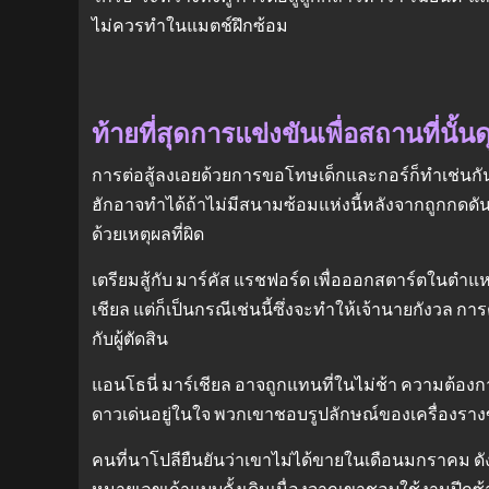
ไม่ควรทําในแมตช์ฝึกซ้อม
ท้ายที่สุดการแข่งขันเพื่อสถานที่นั
การต่อสู้ลงเอยด้วยการขอโทษเด็กและกอร์ก็ทําเช่นกัน แ
ฮักอาจทําได้ถ้าไม่มีสนามซ้อมแห่งนี้หลังจากถูกก
ด้วยเหตุผลที่ผิด
เตรียมสู้กับ มาร์คัส แรชฟอร์ด เพื่อออกสตาร์ตในตําแหน
เชียล แต่ก็เป็นกรณีเช่นนี้ซึ่งจะทําให้เจ้านายกังวล
กับผู้ตัดสิน
แอนโธนี่ มาร์เชียล อาจถูกแทนที่ในไม่ช้า ความต้องก
ดาวเด่นอยู่ในใจ พวกเขาชอบรูปลักษณ์ของเครื่องรางข
คนที่นาโปลียืนยันว่าเขาไม่ได้ขายในเดือนมกราคม ดังนั
หมายเลขเก้าแบบดั้งเดิมเนื่องจากเขาชอบใช้งานปีกซ้ายด