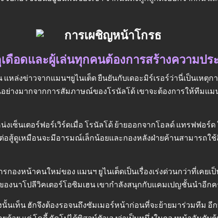
้นดุเดือดและผู้เล่นทุกคนต้องการสร้างความปร
หล่งข่าวจากแมนฯยูไนเต็ด ยืนยันกับเดอะมิร์เรอร์ว่านี่เป็นเหตุการ
ดดันอย่างมากจากการสัมภาษณ์ของโรนัลโด้ เขาจะต้องการให้ทีมแม
่งเซ็นเตอร์ฟอร์เวิร์ดเมื่อ โรนัลโด้ ย้ายออกจากโอลด์ แทรฟฟอร์ด ในข
 การต่อสู้ดูเหมือนจะมีอารมณ์เล็กน้อยและกองหลังฝ่ายค้านสามารถใช
ารกองหน้าคนใหม่ของ แมนฯ ยูไนเต็ดเป็นเรื่องเร่งด่วนกว่าที่เคยเ
องนาโปลีวิคเตอร์โอซิมเฮน เขากําลังสนุกกับแคมเปญชั้นนําอีกครั
้นเท็น ฮักจึงต้องรอจนถึงซัมเมอร์หน้าก่อนที่จะย้ายมาร่วมทีม อีกท
้วย แต่ โคดี้ กัคโปได้พิสูจน์ตัวเองว่าเป็นหนึ่งในกองหน้าอันดับต