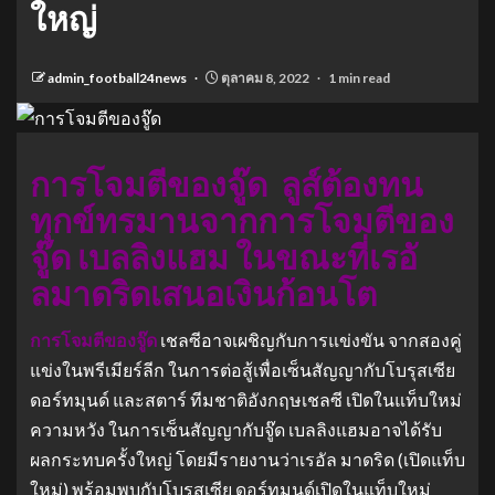
ใหญ่
admin_football24news
ตุลาคม 8, 2022
1 min read
การโจมตีของจู๊ด ลูส์ต้องทน
ทุกข์ทรมานจากการโจมตีของ
จู๊ด เบลลิงแฮม ในขณะที่เรอั
ลมาดริดเสนอเงินก้อนโต
การโจมตีของจู๊ด
เชลซีอาจเผชิญกับการแข่งขัน จากสองคู่
แข่งในพรีเมียร์ลีก ในการต่อสู้เพื่อเซ็นสัญญากับโบรุสเซีย
ดอร์ทมุนด์ และสตาร์ ทีมชาติอังกฤษเชลซี เปิดในแท็บใหม่
ความหวัง ในการเซ็นสัญญากับจู๊ด เบลลิงแฮมอาจได้รับ
ผลกระทบครั้งใหญ่ โดยมีรายงานว่าเรอัล มาดริด (เปิดแท็บ
ใหม่) พร้อมพบกับโบรุสเซีย ดอร์ทมุนด์เปิดในแท็บใหม่