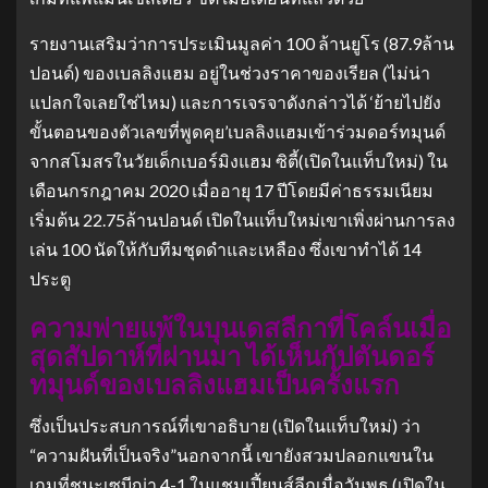
รายงานเสริมว่าการประเมินมูลค่า 100 ล้านยูโร (87.9ล้าน
ปอนด์) ของเบลลิงแฮม อยู่ในช่วงราคาของเรียล (ไม่น่า
แปลกใจเลยใช่ไหม) และการเจรจาดังกล่าวได้ ‘ย้ายไปยัง
ขั้นตอนของตัวเลขที่พูดคุย’เบลลิงแฮมเข้าร่วมดอร์ทมุนด์
จากสโมสรในวัยเด็กเบอร์มิงแฮม ซิตี้(เปิดในแท็บใหม่) ใน
เดือนกรกฎาคม 2020 เมื่ออายุ 17 ปีโดยมีค่าธรรมเนียม
เริ่มต้น 22.75ล้านปอนด์ เปิดในแท็บใหม่เขาเพิ่งผ่านการลง
เล่น 100 นัดให้กับทีมชุดดำและเหลือง ซึ่งเขาทำได้ 14
ประตู
ความพ่ายแพ้ในบุนเดสลีกาที่โคล์นเมื่อ
สุดสัปดาห์ที่ผ่านมา ได้เห็นกัปตันดอร์
ทมุนด์ของเบลลิงแฮมเป็นครั้งแรก
ซึ่งเป็นประสบการณ์ที่เขาอธิบาย (เปิดในแท็บใหม่) ว่า
“ความฝันที่เป็นจริง”นอกจากนี้ เขายังสวมปลอกแขนใน
เกมที่ชนะเซบีญ่า 4-1 ในแชมเปี้ยนส์ลีกเมื่อวันพุธ (เปิดใน