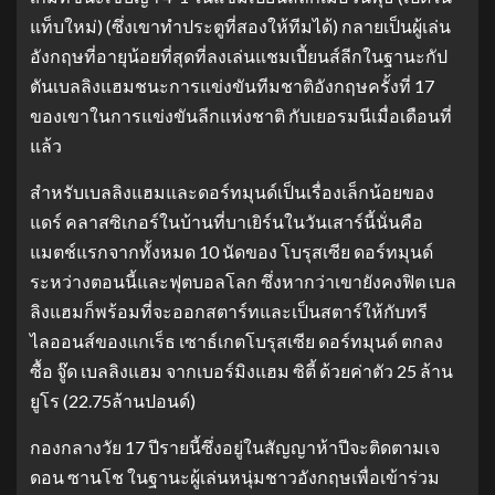
แท็บใหม่) (ซึ่งเขาทำประตูที่สองให้ทีมได้) กลายเป็นผู้เล่น
อังกฤษที่อายุน้อยที่สุดที่ลงเล่นแชมเปี้ยนส์ลีกในฐานะกัป
ตันเบลลิงแฮมชนะการแข่งขันทีมชาติอังกฤษครั้งที่ 17
ของเขาในการแข่งขันลีกแห่งชาติ กับเยอรมนีเมื่อเดือนที่
แล้ว
สำหรับเบลลิงแฮมและดอร์ทมุนด์เป็นเรื่องเล็กน้อยของ
แดร์ คลาสซิเกอร์ในบ้านที่บาเยิร์นในวันเสาร์นี้นั่นคือ
แมตช์แรกจากทั้งหมด 10 นัดของ โบรุสเซีย ดอร์ทมุนด์
ระหว่างตอนนี้และฟุตบอลโลก ซึ่งหากว่าเขายังคงฟิต เบล
ลิงแฮมก็พร้อมที่จะออกสตาร์ทและเป็นสตาร์ให้กับทรี
ไลออนส์ของแกเร็ธ เซาธ์เกตโบรุสเซีย ดอร์ทมุนด์ ตกลง
ซื้อ จู๊ด เบลลิงแฮม จากเบอร์มิงแฮม ซิตี้ ด้วยค่าตัว 25 ล้าน
ยูโร (22.75ล้านปอนด์)
กองกลางวัย 17 ปีรายนี้ซึ่งอยู่ในสัญญาห้าปีจะติดตามเจ
ดอน ซานโช ในฐานะผู้เล่นหนุ่มชาวอังกฤษเพื่อเข้าร่วม