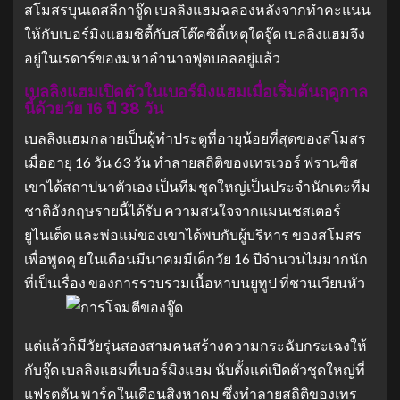
สโมสรบุนเดสลีกาจู๊ด เบลลิงแฮมฉลองหลังจากทำคะแนน
ให้กับเบอร์มิงแฮมซิตี้กับสโต๊คซิตี้เหตุใดจู๊ด เบลลิงแฮมจึง
อยู่ในเรดาร์ของมหาอำนาจฟุตบอลอยู่แล้ว
เบลลิงแฮมเปิดตัวในเบอร์มิงแฮมเมื่อเริ่มต้นฤดูกาล
นี้ด้วยวัย 16 ปี 38 วัน
เบลลิงแฮมกลายเป็นผู้ทำประตูที่อายุน้อยที่สุดของสโมสร
เมื่ออายุ 16 วัน 63 วัน ทำลายสถิติของเทรเวอร์ ฟรานซิส
เขาได้สถาปนาตัวเอง เป็นทีมชุดใหญ่เป็นประจำนักเตะทีม
ชาติอังกฤษรายนี้ได้รับ ความสนใจจากแมนเชสเตอร์
ยูไนเต็ด และพ่อแม่ของเขาได้พบกับผู้บริหาร ของสโมสร
เพื่อพูดคุ ยในเดือนมีนาคมมีเด็กวัย 16 ปีจำนวนไม่มากนัก
ที่เป็นเรื่อง ของการรวบรวมเนื้อหาบนยูทูป ที่ชวนเวียนหัว
แต่แล้วก็มีวัยรุ่นสองสามคนสร้างความกระฉับกระเฉงให้
กับจู๊ด เบลลิงแฮมที่เบอร์มิงแฮม นับตั้งแต่เปิดตัวชุดใหญ่ที่
แฟรตตัน พาร์คในเดือนสิงหาคม ซึ่งทำลายสถิติของเทร