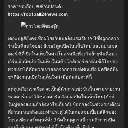
ราคาขอเกือบ 90ล้านปอนด์ .
https://football24news.com
เดอะบลูส์ยังคงเชื่อมโยงกับเบลลิงแฮมวัย 19 ปี ซึ่งถูกกล่าว
ว่าเป็นที่สนใจของ ลิเวอร์พูลเปิดในแท็บใหม่ และแมนเชส
เตอร์ ซิตี้เปิดในแท็บใหม่ สโมสรหนึ่งที่จะไม่ย้ายทีมคือบา
เยิร์น มิวนิคเปิดในแท็บใหม่ซึ่ง โอลิเวอร์ คาห์น ซีอีโอของ
พวกเขาได้คัดพวกเขาออกจากการแข่งขันเพื่อ มิดฟิลด์ทีม
ชาติอังกฤษเปิดในแท็บใหม่ เมื่อต้นสัปดาห์นี้
แต่ดูเหมือนว่าเรียล จะเป็นผู้นำการแข่งขันนั้น ตามรายงาน
ของมาร์กอส วินิซุส อมารัล อัลเวสเปิดในแท็บใหม่) ยักษ์
ใหญ่ของสเปนกำลังหารือเกี่ยวกับข้อตกลงในช่วง 12 เดือน
ที่ผ่านมาเบลลิงแฮมทำประตูได้ในเกมแชมเปี้ยนส์ลีกของ
โบรุสเซีย ดอร์ทมุนด์ทั้ง 3 นัดในฤดูกาลนี้ รวมถึงการเปิด
เกมที่แพ้แมนเชสเตอร์ ซิตี้ เมื่อเดือนที่แล้วด้วย