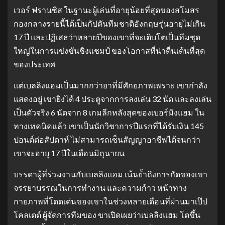
เวอร์ ฟรานซิส ในฐานะผู้เล่นที่อายุน้อยที่สุดของสโมสร
กองกลางรายนี้ได้เป็นกัปตันทีมชาติอังกฤษรุ่นอายุไม่เกิน
17 ปี และปฏิเสธว่าหลายปีของเขาที่จะเติบโตเป็นทีมชุด
ใหญ่ในการแข่งขันชิงแชมป์ ของโอกาสที่น่าตื่นเต้นที่สุด
ของประเทศ
แต่เบลลิงแฮมเป็นมากกว่ายาที่มีศักยภาพเพราะ เขากำลัง
แสดงอยู่ เขายิงได้ 4 ประตูจากการลงเล่น 32 นัด และลงเล่น
เป็นตัวจริง 6 นัดจาก 8 เกมลีกหลังสุดของเบอร์มิงแฮม ใน
ทางเทคนิคแล้ว เขาเป็นนักวิชาการปีแรกที่ได้รับเงิน 145
ปอนด์ต่อสัปดาห์ ไม่สามารถเซ็นสัญญาอาชีพได้จนกว่า
เขาจะอายุ 17 ปีในเดือนมิถุนายน
บรรดาผู้ที่ร่วมงานกับเบลลิงแฮม เน้นย้ำถึงการกัดของเขา
จรรยาบรรณในการทำงาน และความก้าว หน้าทาง
กายภาพที่โดดเด่นของเขาในช่วงหลายเดือนที่ผ่านมาเป๊ป
โคลเตต์ ผู้จัดการทีมของ ขาเปิดเผยว่าเบลลิงแฮม โตขึ้น