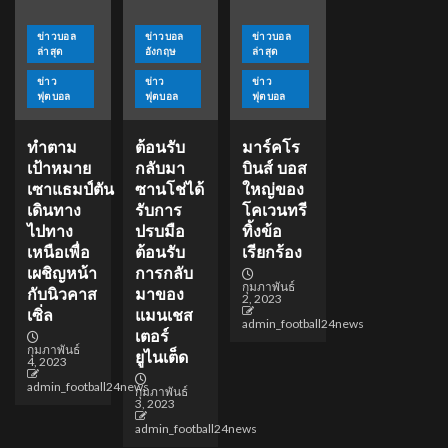
ข่าวบอล
ข่าวบอล
ข่าวบอล
ล่าสุด
อังกฤษ
ล่าสุด
ข่าว
ข่าว
ข่าว
ฟุตบอล
ฟุตบอล
ฟุตบอล
ทำตาม
ต้อนรับ
มาร์คโร
เป้าหมาย
กลับมา
บินส์ บอส
เซาแธมป์ตัน
ซานโช่ได้
ใหญ่ของ
เดินทาง
รับการ
โคเวนทรี
ไปทาง
ปรบมือ
ทิ้งข้อ
เหนือเพื่อ
ต้อนรับ
เรียกร้อง
เผชิญหน้า
การกลับ
กุมภาพันธ์
กับนิวคาส
มาของ
2, 2023
เซิ่ล
แมนเชส
admin_football24news
เตอร์
กุมภาพันธ์
ยูไนเต็ด
4, 2023
admin_football24news
กุมภาพันธ์
3, 2023
admin_football24news