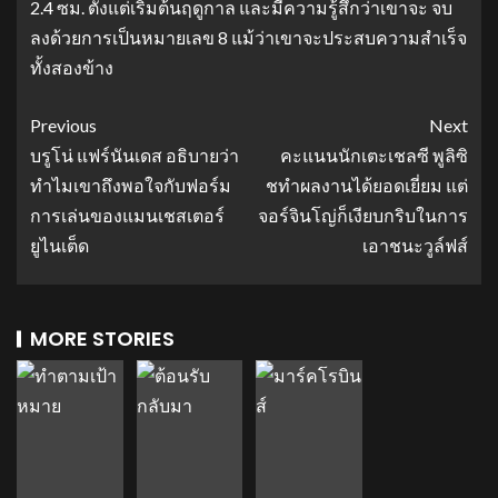
2.4 ซม. ตั้งแต่เริ่มต้นฤดูกาล และมีความรู้สึกว่าเขาจะ จบ
ลงด้วยการเป็นหมายเลข 8 แม้ว่าเขาจะประสบความสำเร็จ
ทั้งสองข้าง
Previous
Next
บรูโน่ แฟร์นันเดส อธิบายว่า
คะแนนนักเตะเชลซี พูลิซิ
ทำไมเขาถึงพอใจกับฟอร์ม
ชทําผลงานได้ยอดเยี่ยม แต่
การเล่นของแมนเชสเตอร์
จอร์จินโญ่ก็เงียบกริบในการ
ยูไนเต็ด
เอาชนะวูล์ฟส์
MORE STORIES