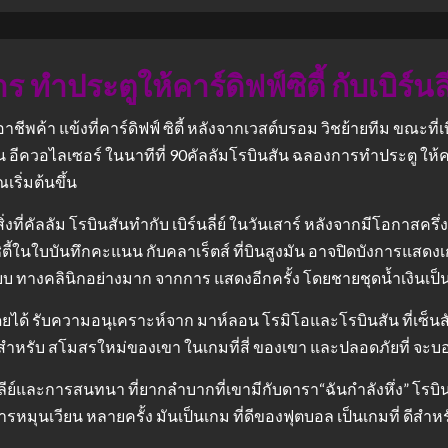
ทำประตูให้คาร์ดิฟฟ์ซิตี้ กับเบิร์นลี
อาชีพค้า แข้งที่คาร์ดิฟฟ์ ซิตี้ หลังจากเวสต์บรอม วิชย้ายทีม ขณะที่เ
็น อีควอไลเซอร์ ในนาทีที่ 90คัลลัมโรบินสัน ฉลองการทำประตู ให้คาร์
ณเริ่มต้นขึ้น
สิ่งที่คัลลัม โรบินสันทำกับ เบิร์นลี่ย์ ในวันเสาร์ หลังจากมีโอกาสครึ่ง
ซิตี้ในใบบันทึกคะแนน กับคลาเร็ตส์ ที่บินสูงมัน อาจปิดบังการแส
ียบ ทางคลินิกอย่างมาก จากการ แสดงอีกครั้ง โดยชายชุดน้ำเงินเป็นเ
องโดยได้ รับความอนุเคราะห์จาก มาห์ลอน โรมิโอและโรบินสัน ที่เซ็
สำหรับ สโมสรใหม่ของเขา ในเกมที่สี่ ของเขา และปลอดภัยที่ จะบอ
 เบิร์นลีย์และการสนทนา ที่ยากลำบากที่เขามีกับดารา“ฉันกำลังหึ่ง” โ
ุนเวียน หลายครั้ง มันเป็นเกม ที่ดีของฟุตบอล เป็นเกมที่ ดีสำหร