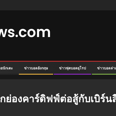
ews.com
ายนักเตะ
ข่าวบอลอังกฤษ
ข่าวฟุตบอลยุโรป
ข่าวบอลล่า
่องคาร์ดิฟฟ์ต่อสู้กับเบิร์นลีย