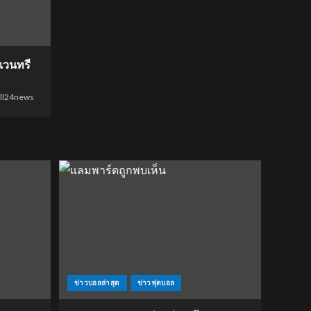
เวนทรี
all24news
ข่าวบอลล่าสุด
ข่าวฟุตบอล