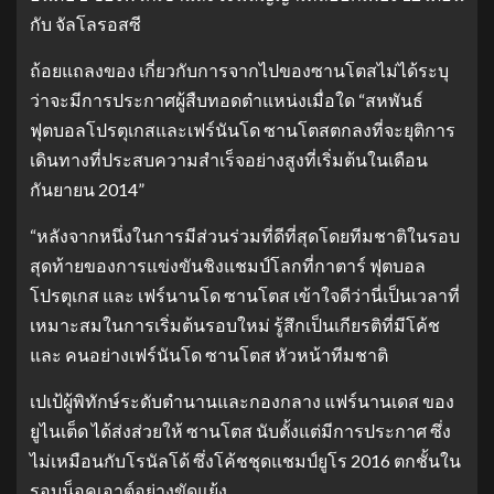
กับ จัลโลรอสซี
ถ้อยแถลงของ เกี่ยวกับการจากไปของซานโตสไม่ได้ระบุ
ว่าจะมีการประกาศผู้สืบทอดตำแหน่งเมื่อใด “สหพันธ์
ฟุตบอลโปรตุเกสและเฟร์นันโด ซานโตสตกลงที่จะยุติการ
เดินทางที่ประสบความสำเร็จอย่างสูงที่เริ่มต้นในเดือน
กันยายน 2014”
“หลังจากหนึ่งในการมีส่วนร่วมที่ดีที่สุดโดยทีมชาติในรอบ
สุดท้ายของการแข่งขันชิงแชมป์โลกที่กาตาร์ ฟุตบอล
โปรตุเกส และ เฟร์นานโด ซานโตส เข้าใจดีว่านี่เป็นเวลาที่
เหมาะสมในการเริ่มต้นรอบใหม่ รู้สึกเป็นเกียรติที่มีโค้ช
และ คนอย่างเฟร์นันโด ซานโตส หัวหน้าทีมชาติ
เปเป้ผู้พิทักษ์ระดับตำนานและกองกลาง แฟร์นานเดส ของ
ยูไนเต็ด ได้ส่งส่วยให้ ซานโตส นับตั้งแต่มีการประกาศ ซึ่ง
ไม่เหมือนกับโรนัลโด้ ซึ่งโค้ชชุดแชมป์ยูโร 2016 ตกชั้นใน
รอบน็อคเอาต์อย่างขัดแย้ง