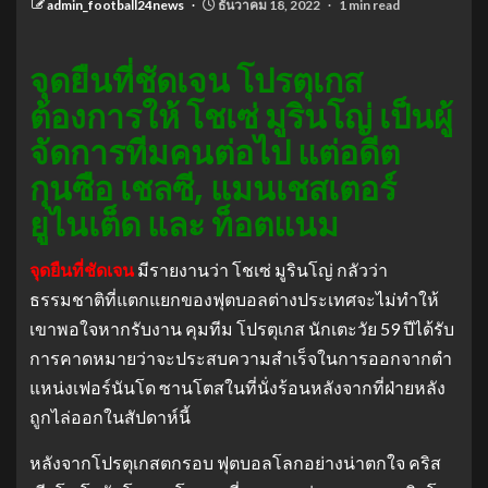
admin_football24news
ธันวาคม 18, 2022
1 min read
จุดยืนที่ชัดเจน โปรตุเกส
ต้องการให้ โชเซ่ มูรินโญ่ เป็นผู้
จัดการทีมคนต่อไป แต่อดีต
กุนซือ เชลซี, แมนเชสเตอร์
ยูไนเต็ด และ ท็อตแนม
จุดยืนที่ชัดเจน
มีรายงานว่า โชเซ่ มูรินโญ่ กลัวว่า
ธรรมชาติที่แตกแยกของฟุตบอลต่างประเทศจะไม่ทำให้
เขาพอใจหากรับงาน คุมทีม โปรตุเกส นักเตะวัย 59 ปีได้รับ
การคาดหมายว่าจะประสบความสำเร็จในการออกจากตำ
แหน่งเฟอร์นันโด ซานโตสในที่นั่งร้อนหลังจากที่ฝ่ายหลัง
ถูกไล่ออกในสัปดาห์นี้
หลังจากโปรตุเกสตกรอบ ฟุตบอลโลกอย่างน่าตกใจ คริส