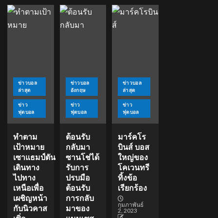
ข่าวบอล
ข่าวบอล
ข่าวบอล
ล่าสุด
อังกฤษ
ล่าสุด
ข่าว
ข่าว
ข่าว
ฟุตบอล
ฟุตบอล
ฟุตบอล
ทำตาม
ต้อนรับ
มาร์คโร
เป้าหมาย
กลับมา
บินส์ บอส
เซาแธมป์ตัน
ซานโช่ได้
ใหญ่ของ
เดินทาง
รับการ
โคเวนทรี
ไปทาง
ปรบมือ
ทิ้งข้อ
เหนือเพื่อ
ต้อนรับ
เรียกร้อง
เผชิญหน้า
การกลับ
กุมภาพันธ์
กับนิวคาส
มาของ
2, 2023