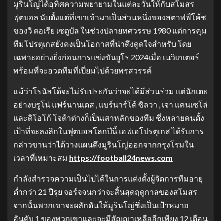
มูรินโญ่ได้อุทิศความพยายามในแต่ละวันให้กับสโมสร
ฟุตบอล นับตั้งแต่ที่เขาเข้ามาเป็นส่วนหนึ่งของสตาฟฟ์โค้ช
ของวิ ตอเรีย เซตูบัล ในช่วงปลายทศวรรษ 1980 แต่การคุม
ทีมโปรตุเกสยังคงเป็นโอกาสที่น่าดึงดูดใจสำหรับ โดย
เฉพาะอย่างยิ่งก่อนการแข่งขันยูโร 2024เมื่อ เนวิเกเตอร์
พร้อมที่จะอวดทีมที่เปี่ยมไปด้วยพรสวรรค์
แม้ว่าโรนัลโด้จะไม่รับประกันว่าจะได้มีส่วนร่วม แต่นักเตะ
อย่างบรูโน่ แฟร์นานเดส , แบร์นาร์โด้ ซิลวา , เจา แคนเซโล่
และดิโอโก้ โจต้าต่างก็เป็นเสาหลักของทีม ซึ่งหลายคนตั้ง
เป้าที่จะลงลึกในฟุตบอลโลกปีนี้ เอฟเอโปรตุเกส ได้รับการ
กล่าวขานว่าได้วางแผนดึงมูรินโญ่ออกจากกรุงโรมใน
เวลาที่เหมาะสม
https://football24news.com
กำลังสำรวจความเป็นไปได้ในการแต่งตั้งผู้จัดการทีมอายุ
ต่ำกว่า 21 ปีรุย จอร์จจนกว่าจะสิ้นสุดฤดูกาลของสโมสร
จากนั้นพวกเขาจะผลักดันให้มูรินโญ่ซึ่งเป็นเป้าหมาย
อันดับ 1 ของพวกเขาและจะมีสัญญาเหลืออีกเพียง 12 เดือน