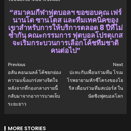
“สมาคมกีฬาฟุตบอลฯ ขอขอบคุณ เฟร์
นานโด ซานโตส และทีมเทคนิคของ
เขาสำหรับการให้บริการตลอด 8 ปีที่ไม่
ซ้ำกัน คณะกรรมการ ฟุตบอลโปรตุเกส
จะเริ่มกระบวนการเลือกโค้ชทีมชาติ
คนต่อไป”
Previous
Next
อลัน คอนเนลล์ โค้ชยกย่อง
ปะทะกับเพื่อนร่วมทีม โรเม
ความแข็งแกร่งทางจิตใจ
โรพยายามหักซี่โครงของโย
หลังจากที่กองกลางรายนี้
ริส เพื่อนร่วมทีมสเปอร์ส ใน
กลับมาจากอาการบาดเจ็บ
นัดชิงฟุตบอลโลก
ระยะยาว
MORE STORIES