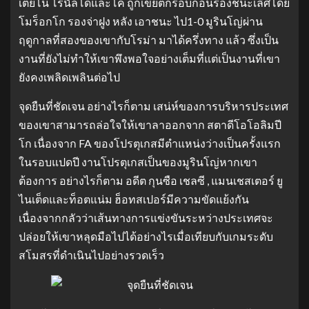
เตียโน โรนัลโดและโค ถูกเขี่ยตกรอบก่อนรองชนะเลิศโดย
โมร็อกโก รองจ่าฝูง หลัง เอาชนะ ไป1-0 มูรินโญ่ผ่าน
ฤดูกาลที่สองของเขากับโรม่า มาได้ครึ่งทาง แล้ว ซึ่งเป็น
งานที่ยังไม่ทำให้เขาพึงพอใจอย่างเต็มที่แต่เป็นงานที่เขา
ยังคงเพลิดเพลินต่อไป
จุดยืนที่ชัดเจน อย่างไรก็ตาม เสน่ห์ของการบริหารประเทศ
ของเขาสามารถล่อใจให้เขาลาออกจาก สตาดีโอโอลิมปี
โก เนื่องจาก FA ของโปรตุเกสมีตำแหน่งว่างเป็นครั้งแรก
ในรอบแปดปี งานโปรตุเกสเป็นของมูรินโญ่หากเขา
ต้องการ อย่างไรก็ตาม อดีต กุนซือ เชลซี , แมนเชสเตอร์ ยู
ไนเต็ดและท็อตแน่ม ฮ็อทสเปอร์มีความขัดแย้งกัน
เนื่องจากกลัวว่าเส้นทางการแข่งขันระหว่างประเทศจะ
ปล่อยให้เขาหลุดมือไปได้อย่างไรเมื่อเทียบกับเกมระดับ
สโมสรที่ดำเนินไปอย่างรวดเร็ว