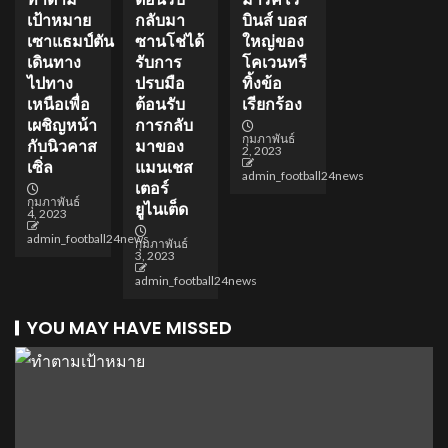
เป้าหมาย
กลับมา
บินส์ บอส
เซาแธมป์ตัน
ซานโช่ได้
ใหญ่ของ
เดินทาง
รับการ
โคเวนทรี
ไปทาง
ปรบมือ
ทิ้งข้อ
เหนือเพื่อ
ต้อนรับ
เรียกร้อง
เผชิญหน้า
การกลับ
กุมภาพันธ์
กับนิวคาส
มาของ
2, 2023
เซิ่ล
แมนเชส
admin_football24news
เตอร์
กุมภาพันธ์
ยูไนเต็ด
4, 2023
admin_football24news
กุมภาพันธ์
3, 2023
admin_football24news
YOU MAY HAVE MISSED