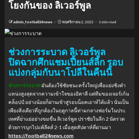
โยงกันของ ลิเวอร์พูล
admin_football24news
พฤศจิกายน 2, 2022
1 min read
ช่วงการระบาด ลิเวอร์พูล
ปิดฉากศึกแชมเปี้ยนส์ลีก รอบ
แบ่งกลุ่มกับนาโปลีในคืนนี้
ช่วงการระบาด
มันต้องใช้ชัยชนะครั้งใหญ่เพื่อแย่งชิงตํา
แหน่งสูงสุดจากความเข้าใจของอิตาลี แต่ทีมของเจอร์เก้น
คล็อปป์ อย่างน้อยก็ผ่านเข้าสู่รอบน็อคเอาท์ได้แล้ว นั่นเป็น
เพียงสิ่งเดียวที่ถูกต้องในฤดูกาลนี้ท่ามกลางฟอร์มในประ
เทศที่ย่ําแย่อย่างขมขื่น ลิเวอร์พูล ปราชัยในลีก 2 นัดรวด
ด้วยการบุกไปแพ้ลีดส์ 2-1 เมื่อสุดสัปดาห์ที่ผ่านมา
https://football24news.com