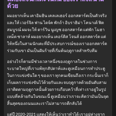
ด้วย
ผมอยากเห็น เคาอิมฮิน เคลเลเฮอร์ ออกสตาร์ตเป็นตัวจริง
และให้ เวอร์จิล ฟาน ไดจ์ค พักถ้า อิบราฮิม่า โคนาเต้ ฟิต
สมบูรณ์ ผมจะให้ ดาร์วิน นูเญซ ออกสตาร์ต แต่พัก โมฮา
เหม็ด ซาลาห์ ผมอยากเห็น เคอร์ติส โจนส์ ออกสตาร์ต แต่
ให้หนึ่งในสามนักเตะที่มีประสบการณ์ของเราออกสตาร์ต
ร่วมกับเขา มันเป็นฝันร้ายที่เริ่มต้นฤดูกาลสําหรับทีม
อย่างไรก็ตามมีช่วงเวลาหนึ่งของฤดูกาลในช่วงการ
ระบาดใหญ่ที่เราแพ้ทุกสัปดาห์และดูเหมือนการทําประตู
ในการแข่งขันใด ๆ ของเรา ทุกคนเขียนถึงเรา กระนั้นเราก็
เก็บผลการแข่งขันไว้ด้วยกันและจบฤดูกาลด้วยอันดับสาม
เราติดตามฤดูกาลนั้นด้วยการเกือบคว้าสี่เท่า เราอยู่ในรูป
แบบที่คล้ายกันในขณะนี้ ดูเหมือนว่าเราจะคิดว่ามันเป็นจุด
สิ้นสุดของถนนและเราไม่สามารถตีกลับได้
แต่ปี 2020-2021 แสดงให้เห็นว่าเราทําได้ เราอยู่ห่างจาก