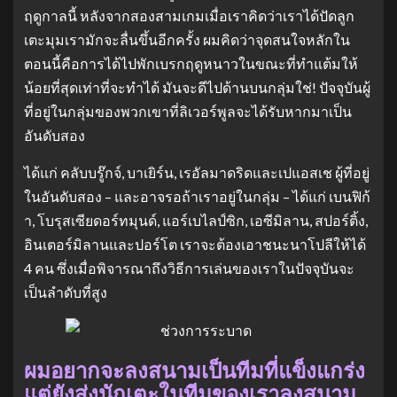
ฤดูกาลนี้ หลังจากสองสามเกมเมื่อเราคิดว่าเราได้ปัดลูก
เตะมุมเรามักจะลื่นขึ้นอีกครั้ง ผมคิดว่าจุดสนใจหลักใน
ตอนนี้คือการได้ไปพักเบรกฤดูหนาวในขณะที่ทําแต้มให้
น้อยที่สุดเท่าที่จะทําได้ มันจะดีไปด้านบนกลุ่มใช่! ปัจจุบันผู้
ที่อยู่ในกลุ่มของพวกเขาที่ลิเวอร์พูลจะได้รับหากมาเป็น
อันดับสอง
ได้แก่ คลับบรู๊กจ์, บาเยิร์น, เรอัลมาดริดและเปแอสเช ผู้ที่อยู่
ในอันดับสอง – และอาจรอถ้าเราอยู่ในกลุ่ม – ได้แก่ เบนฟิก้
า, โบรุสเซียดอร์ทมุนด์, แอร์เบไลป์ซิก, เอซีมิลาน, สปอร์ติ้ง,
อินเตอร์มิลานและปอร์โต เราจะต้องเอาชนะนาโปลีให้ได้
4 คน ซึ่งเมื่อพิจารณาถึงวิธีการเล่นของเราในปัจจุบันจะ
เป็นลําดับที่สูง
ผมอยากจะลงสนามเป็นทีมที่แข็งแกร่ง
แต่ยังส่งนักเตะในทีมของเราลงสนาม