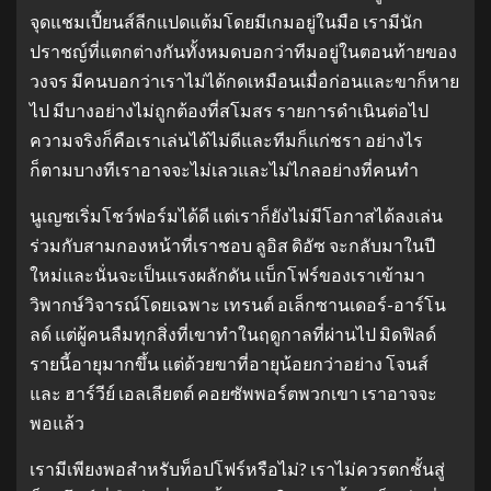
จุดแชมเปี้ยนส์ลีกแปดแต้มโดยมีเกมอยู่ในมือ เรามีนัก
ปราชญ์ที่แตกต่างกันทั้งหมดบอกว่าทีมอยู่ในตอนท้ายของ
วงจร มีคนบอกว่าเราไม่ได้กดเหมือนเมื่อก่อนและขาก็หาย
ไป มีบางอย่างไม่ถูกต้องที่สโมสร รายการดําเนินต่อไป
ความจริงก็คือเราเล่นได้ไม่ดีและทีมก็แก่ชรา อย่างไร
ก็ตามบางทีเราอาจจะไม่เลวและไม่ไกลอย่างที่คนทํา
นูเญซเริ่มโชว์ฟอร์มได้ดี แต่เราก็ยังไม่มีโอกาสได้ลงเล่น
ร่วมกับสามกองหน้าที่เราชอบ ลูอิส ดิอัซ จะกลับมาในปี
ใหม่และนั่นจะเป็นแรงผลักดัน แบ็กโฟร์ของเราเข้ามา
วิพากษ์วิจารณ์โดยเฉพาะ เทรนต์ อเล็กซานเดอร์-อาร์โน
ลด์ แต่ผู้คนลืมทุกสิ่งที่เขาทําในฤดูกาลที่ผ่านไป มิดฟิลด์
รายนี้อายุมากขึ้น แต่ด้วยขาที่อายุน้อยกว่าอย่าง โจนส์
และ ฮาร์วีย์ เอลเลียตต์ คอยซัพพอร์ตพวกเขา เราอาจจะ
พอแล้ว
เรามีเพียงพอสําหรับท็อปโฟร์หรือไม่? เราไม่ควรตกชั้นสู่