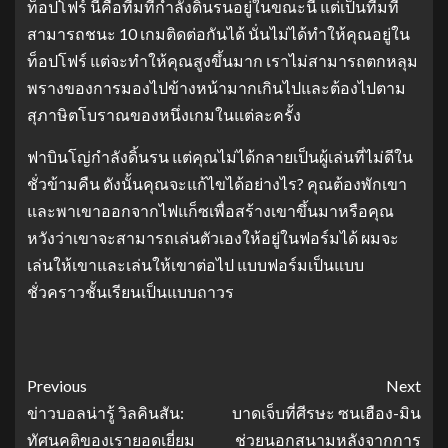
ท็อปโฟร์ นี่คือทีมที่กําลังดิ้นรนอยู่ในขณะนี้ แต่เป็นทีมที่
สามารถชนะ 10 เกมติดต่อกันได้ นั่นไม่ได้ทําให้คุณอยู่ใน
ท็อปโฟร์ แต่จะทําให้คุณสูงขึ้นมาก เราไม่สามารถตกหลุม
พรางของการมองไปข้างหน้ามากเกินไปและต้องไปตาม
สุภาษิตโบราณของหนึ่งเกมในแต่ละครั้ง
ฟาบินโญ่กําลังดิ้นรน แต่คุณไม่ได้กลายเป็นผู้เล่นที่ไม่ดีใน
ชั่วข้ามคืน ดังนั้นคุณจะแก้ไขได้อย่างไร? คุณต้องพักเขา
และพาเขาออกจากไฟแก็ซเพื่อสร้างเขาขึ้นมาหรือคุณ
หวังว่าเขาจะสามารถเล่นตัวเองให้อยู่ในฟอร์มได้ ผมจะ
เล่นให้เขาและเล่นให้เขาต่อไป แบบฟอร์มเป็นแบบ
ชั่วคราวชั้นเรียนเป็นแบบถาวร
Previous
Next
ข่าวบอลน่ารู้ วิลคินสัน:
บาดเจ็บที่ศีรษะ ซนเฮือง-มิน
ทัศนคติของเรายอดเยี่ยม
ช่วยนอกสนามหลังจากการ