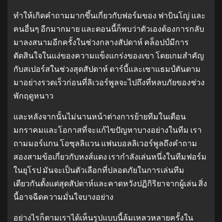
ทําให้เกิดคําถามมากขึ้นเกี่ยวกับฟอร์มของ ฟาบินโญ่ และ
คนอื่นๆ อีกมากมาย และตอนนี้ก็พบว่าตัวเองต้องการกลับ
มาลงสนามอีกครั้งในช่วงกลางสัปดาห์ คล็อปป์มีการ
ตัดสินใจในแง่ของความแข็งแกร่งของเขา โดยเกมสําคัญ
กับสเปอร์สในช่วงสุดสัปดาห์ ดาร์บี้และเซาแธมป์ตันตาม
มาอย่างรวดเร็วก่อนที่ลิเวอร์พูลจะไปถึงที่หลบภัยของช่วง
พักฤดูหนาว
และหลังจากนั้นไม่นานหน้าต่างการย้ายทีมในเดือน
มกราคมและโอกาสที่จะแก้ไขปัญหาบางอย่างในทีม เรา
ถามมอร์แกน โอซุลลิแวน แฟนบอลลิเวอร์พูลถึงคําถาม
สองสามข้อเกี่ยวกับหงส์แดง เรากําลังเล่นหนึ่งในทีมฟอร์ม
ในยุโรป มันจะเป็นตัวเลือกที่ปลอดภัยในการเล่นทีม
เดียวกันตั้งแต่สุดสัปดาห์และคาดหวังปฏิกิริยาจากผู้เล่น สิ่ง
นี้อาจฉีดความมั่นใจบางอย่าง
อย่างไรก็ตามเราได้เห็นรูปแบบนี้ล้มเหลวหลายครั้งใน