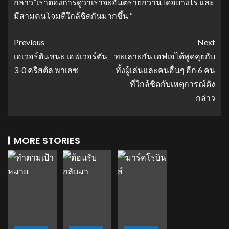
กล่าว”เราต้องการดูว่าเราจะอันตรายกว่านี้ได้อย่างไร และ
มีสามคนโจมตีใกล้ชิดกันมากขึ้น “
Previous
Next
เอเวอร์ตันชนะ เอฟเวอร์ตัน
ทะเลาะกัน เอฟเอได้พูดคุยกับ
3-0 คริสตัล พาเลซ
ทั้งผู้เล่นและคนอื่นๆ อีก 6 คน
ที่ใกล้ชิดกับเหตุการณ์ดัง
กล่าว
MORE STORIES