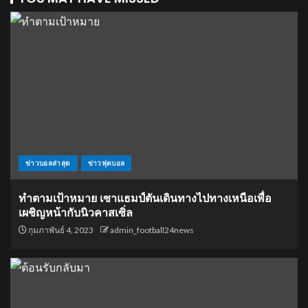
ข่าวบอลล่าสุด
ข่าวฟุตบอล
ทำตามเป้าหมาย เซาแธมป์ตันเดินทางไปทางเหนือเพื่อ
เผชิญหน้ากับนิวคาสเซิ่ล
กุมภาพันธ์ 4, 2023
admin_football24news