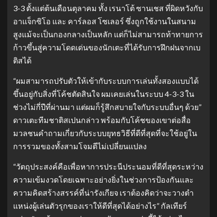
3-3 ตั้งแต่ต้นเดือนตุลาคม ทั้ง เรนาโต้ ซานเชส ที่ผิดหวังกับ
อาแจ็กซิโอ และ คาร์ลอส โซเลอร์ ซึ่งถูกใช้งานในสนาม
สูงแม้จะเป็นกองกลางเป็นหลัก แต่ก็ไม่สามารถท้าทายการ
ก้าวขึ้นสู่ความโดดเด่นของนักเตะที่ได้รับการฝึกฝนจากเบ
ติสได้
“ผมสามารถปรับตัวให้เข้ากับระบบการเล่นทั้งสองแบบได้
ขึ้นอยู่กับสิ่งที่โค้ชตัดสินใจ ผมเคยเล่นในระบบ 4-3-3 ใน
ช่วงไม่กี่ปีที่ผ่านมา แต่ผมก็รู้สึกสบายใจกับระบบอื่นๆ ด้วย”
ดาวเตะทีมชาติสเปนกล่าว พร้อมกับโค้ชของเขาต่อสื่อ
มวลชนคําถามเกี่ยวกับระบบยุทธวิธีที่ดีที่สุดที่จะใช้อยู่ใน
การรวมของทั้งสามโจมตีไม่เปลี่ยนแปลง
“วัตถุประสงค์คือเพื่อหาการประนีประนอมที่ดีที่สุดระหว่าง
ความเข้มงวดโดยเฉพาะอย่างยิ่งในช่วงการป้องกันและ
ความคิดสร้างสรรค์ที่น่ารังเกียจ เราต้องคิดว่าจะวางตํา
แหน่งผู้เล่นตัวรุกของเราให้ดีที่สุดได้อย่างไร” กัลเทียร์