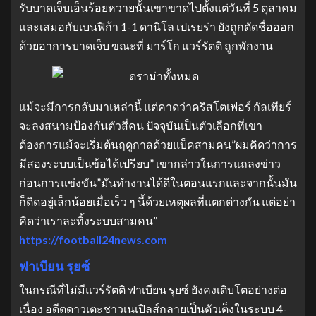
รับบาดเจ็บเอ็นร้อยหวายนั้นเขาขาดไปตั้งแต่วันที่ 5 ตุลาคม
และเสมอกับเบนฟิก้า 1-1 ดานิโล เปเรยร่า ยังถูกตัดชื่อออก
ด้วยอาการบาดเจ็บ ขณะที่ มาร์โก แวร์รัตติ ถูกพักงาน
แม้จะมีการกลับมาเหล่านี้ แต่คาดว่าคริสโตเฟอร์ กัลเทียร์
จะลงสนามป้องกันตัวสี่คน ปัจจุบันเป็นตัวเลือกที่เขา
ต้องการแม้จะเริ่มต้นฤดูกาลด้วยแบ็คสามคน”ผมคิดว่าการ
มีสองระบบเป็นข้อได้เปรียบ” เขากล่าวในการแถลงข่าว
ก่อนการแข่งขัน”มันทํางานได้ดีในตอนแรกและจากนั้นมัน
ก็ติดอยู่เล็กน้อยเมื่อเร็ว ๆ นี้ด้วยเหตุผลที่แตกต่างกัน แต่อย่า
คิดว่าเราละทิ้งระบบสามคน”
https://football24news.com
ฟาเบียน รุยซ์
ในกรณีที่ไม่มีแวร์รัตติ ฟาเบียน รุยซ์ ยังคงเติบโตอย่างต่อ
เนื่อง อดีตดาวเตะชาวเนเปิลส์กลายเป็นตัวเต็งในระบบ 4-