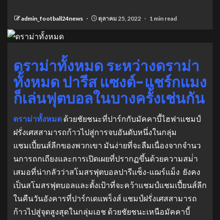
admin_football24news
ตุลาคม 25, 2022
1 min read
ดราม่าทั้งหมด ระหว่างดราม่า
ทั้งหมด ปารีส แซงต์-แชร์กแมง
ก็เล่นฟุตบอลในบางครั้งเช่นกัน
ดราม่าทั้งหมด
ด้วยชัยชนะที่ปาร์กกับมัคคาบี้ไฮฟาแชมป์
ฝรั่งเศสสามารถก้าวไปสู่การจบอันดับหนึ่งในกลุ่ม
แชมเปี้ยนส์ลีกของพวกเขา มันง่ายที่จะลืมเนื่องจากจํานว
นการถกเถียงและการเปิดเผยที่ปรากฏขึ้นด้วยความสม่ํา
เสมอที่น่ากลัวว่าสโมสรฟุตบอลปารีแซ็ง-แฌร์แม็ง ยังคง
เป็นสโมสรฟุตบอลและตั้งเป้าที่จะคว้าแชมป์แชมเปี้ยนส์ลีก
ในคืนวันอังคารที่ปาร์กเดแพร็งส์ แชมป์ฝรั่งเศสสามารถ
ก้าวไปสู่จุดสูงสุดในกลุ่มเอช ด้วยชัยชนะเหนือมัคคาบี้