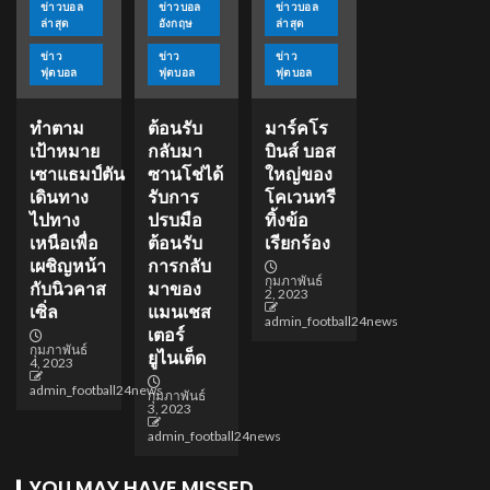
ข่าวบอล
ข่าวบอล
ข่าวบอล
ล่าสุด
อังกฤษ
ล่าสุด
ข่าว
ข่าว
ข่าว
ฟุตบอล
ฟุตบอล
ฟุตบอล
ทำตาม
ต้อนรับ
มาร์คโร
เป้าหมาย
กลับมา
บินส์ บอส
เซาแธมป์ตัน
ซานโช่ได้
ใหญ่ของ
เดินทาง
รับการ
โคเวนทรี
ไปทาง
ปรบมือ
ทิ้งข้อ
เหนือเพื่อ
ต้อนรับ
เรียกร้อง
เผชิญหน้า
การกลับ
กุมภาพันธ์
กับนิวคาส
มาของ
2, 2023
เซิ่ล
แมนเชส
admin_football24news
เตอร์
กุมภาพันธ์
ยูไนเต็ด
4, 2023
admin_football24news
กุมภาพันธ์
3, 2023
admin_football24news
YOU MAY HAVE MISSED