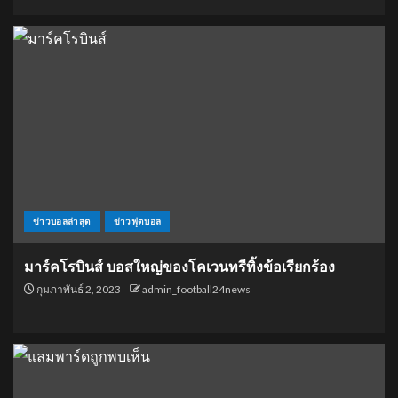
ข่าวบอลล่าสุด
ข่าวฟุตบอล
มาร์คโรบินส์ บอสใหญ่ของโคเวนทรีทิ้งข้อเรียกร้อง
กุมภาพันธ์ 2, 2023
admin_football24news