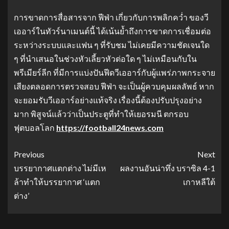
การขาดการสื่อสารจาก ฟีฟ่า เกี่ยวกับการพลิกคว่ำ ของวี
เออาร์ในทัวร์นาเมนต์นี้ ได้เน้นย้ำถึงการขาดการเชื่อมต่อ
ระหว่างระบบและแฟน ๆ ที่รับชม ไม่เคยมีความชัดเจนใด
ๆ ที่นำเสนอในช่วงหัวเลี้ยวหัวต่อใด ๆ ไม่เหมือนกับใน
พรีเมียร์ลีก ที่มีการแบ่งปันฟีดวีเออาร์กับผู้แพร่ภาพกระจาย
เสียงตลอดการตรวจสอบ ฟีฟ่า จะเป็นผู้ควบคุมผลลัพธ์ หาก
จะยอมรับวีเออาร์อย่างแท้จริง เรื่องนี้ต้องปรับปรุงอย่าง
มาก พิสูจน์แล้วว่าเป็นประตูที่ทำให้เยอรมนี ตกรอบ
ฟุตบอลโลก
https://football24news.com
Previous
Next
บรรยากาศแตกต่าง ไม่มีเห
ผลงานอันน่าทึ่ง บราซิล 4-1
ล้าทําให้บรรยากาศ ‘แตก
เกาหลีใต้
ต่าง’