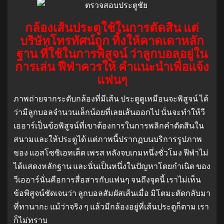
กล้องเส้นประตูใช้ในการตัดสิน แต่
บริษัทโทรทัศน์ถูก ทิ้งให้คาดเดาหลัก
ฐาน ที่ใช้ในการพิสูจน์ ว่าลูกบอลอยู่ใน
การเล่น ฟีฟ่าควรให้ คำแนะนำเพื่อแจ้ง
แฟนๆ
ภาพถ่ายจากระดับกล้องที่มีเส้น ประตูดูเหมือนจะพิสูจน์ ได้
ว่ามีลูกบอลจำนวนเล็กน้อยที่เลยเส้นออกไป นั่นจะทำให้วี
เออาร์เป็นข้อพิสูจน์ที่เขาต้องการในการพลิกคำตัดสินใน
สนามและให้ประตูได้ แต่ภาพนี้ปรากฏบนบริการรูปภาพ
ของ แอสโซซิเอทเต็ด เพรส หลังจบเกมหนึ่งชั่วโมง ฟีฟ่าไม่
ได้แสดงหลักฐาน และนั่นเป็นหนึ่งในปัญหาโดยกำเนิด ของ
วีเออาร์นั่นคือการสื่อสารกับแฟนๆ จนถึงจุดนี้ เราไม่เห็น
ข้อพิสูจน์ชัดเจนว่า ลูกบอลสัมผัสเส้นเมื่อ มิโตมะตัดกลับมา
ที่ทานากะ แม้ว่าจริง ๆ แล้วมีกล้องอยู่ที่เส้นประตูก็ตาม เรา
ก็ไม่ทราบ