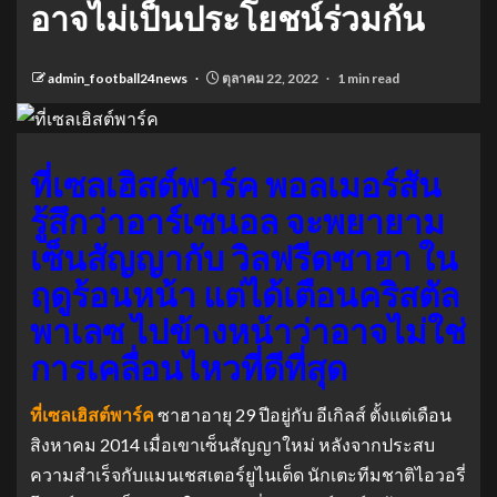
อาจไม่เป็นประโยชน์ร่วมกัน
admin_football24news
ตุลาคม 22, 2022
1 min read
ที่เซลเฮิสต์พาร์ค พอลเมอร์สัน
รู้สึกว่าอาร์เซนอล จะพยายาม
เซ็นสัญญากับ วิลฟรีดซาฮา ใน
ฤดูร้อนหน้า แต่ได้เตือนคริสตัล
พาเลซ ไปข้างหน้าว่าอาจไม่ใช่
การเคลื่อนไหวที่ดีที่สุด
ที่เซลเฮิสต์พาร์ค
ซาฮาอายุ 29 ปีอยู่กับ อีเกิลส์ ตั้งแต่เดือน
สิงหาคม 2014 เมื่อเขาเซ็นสัญญาใหม่ หลังจากประสบ
ความสำเร็จกับแมนเชสเตอร์ยูไนเต็ด นักเตะทีมชาติไอวอรี่