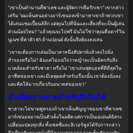
“เขาเป็นตำนานที่พาเลซ และผู้จัดการทีมรักเขา” เขากล่าว
เสริม “ผมเห็นคนอย่างอาร์เซนอลเข้ามาหาเขาถ้าพวกเขา
ได้เล่นแชมเปี้ยนส์ลีก แต่คุณไปที่นั่นและเสี่ยงที่จะเป็นผู้เล่น
ส่วนน้อยไหม? “แล้วคุณจะไปฟรี มันไม่ใช่ว่าคุณคือดาร์วิน
นูเนซ ที่ค่าตัว 85 ล้านปอนด์ ดังนั้นจึงต้องลงเล่น
“เขาจะต้องการเล่นเป็นเวลาหนึ่งสัปดาห์แล้วลงไปนั่ง
สำรองหรือไม่? ฉันแค่ไม่แน่ใจว่าหญ้าจะเป็นมิตรกับสิ่ง
แวดล้อมสำหรับซาฮา หรือไม่ “เขาเล่นฟุตบอลที่ดีที่สุดใน
อาชีพของเขา และมีเหตุผลสำหรับเรื่องนั้น เขาต้องนั่งลง
และคิดให้มากเกี่ยวกับอนาคตของเขา”
ตัวเลือกมากมายสำหรับปีกบินได้
ซาฮาจะไม่ขาดคู่ครองถ้าเขาเห็นสัญญาของเขาที่พาเลซ
อาร์เซนอลอาจเป็นตัวเต็งในอดีต แต่การเป็นเอเย่นต์อิสระ
เปลี่ยนแปลงทุกสิ่ง ทั้งเชลซีและลิเวอร์พูลได้รับการกล่าว
ถึงเกี่ยวกับกองหน้าที่มีความสามารถ การเซ็นสัญญากับ