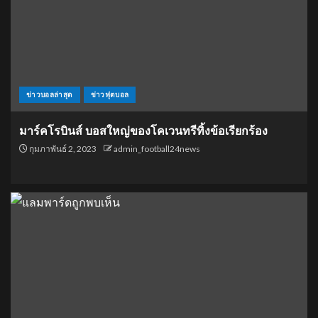
ข่าวบอลล่าสุด
ข่าวฟุตบอล
มาร์คโรบินส์ บอสใหญ่ของโคเวนทรีทิ้งข้อเรียกร้อง
กุมภาพันธ์ 2, 2023
admin_football24news