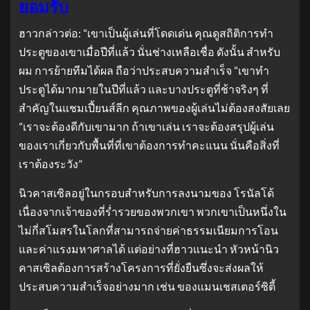
ยอมรับ
ฮาวกล่าวต่อ: “เขาเป็นผู้เล่นที่โดดเด่น คุณดูสถิติการทำ
ประตูของเขาเมื่อปีที่แล้ว นั่นช่างเหลือเชื่อ ดังนั้น สำหรับ
ผม การย้ายทีมได้ผล ถือว่าประสบความสำเร็จ “เขาทำ
ประตูได้มากมายในปีที่แล้ว และบางประตูที่ช้าจริงๆ ที่
สำคัญในแชมเปี้ยนส์ลีก คุณภาพของผู้เล่นไม่ต้องสงสัยเลย
“เราจะต้องดีกับเขามาก ถ้าเขาเล่น เราจะต้องสรุปผู้เล่น
ของเราเกี่ยวกับพื้นที่ที่เขาต้องการทำคะแนน นั่นคือสิ่งที่
เราต้องระวัง”
นิวคาสเซิลอยู่ในกรอบสำหรับการลงนามของ โรนัลโด้
เนื่องจากเจ้าของที่ร่ำรวยของพวกเขา พวกเขาเป็นหนึ่งใน
ไม่กี่สโมสรในโลกที่สามารถจ่ายค่าธรรมเนียมการโอน
และค่าแรงมหาศาลได้ แต่อย่างที่ฮาวแนะนำ หัวหน้านิว
คาสเซิลต้องการสร้างโครงการที่ยั่งยืนซึ่งจะส่งผลให้
ประสบความสำเร็จอย่างมาก เช่น ของแมนเชสเตอร์ซิตี้