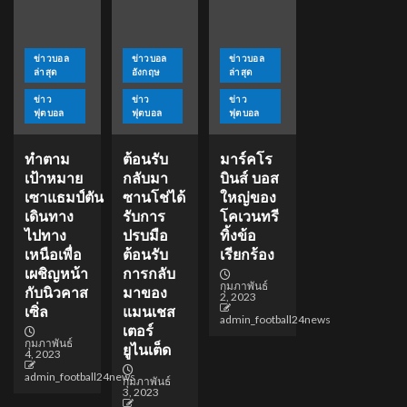
ข่าวบอล
ข่าวบอล
ข่าวบอล
ล่าสุด
อังกฤษ
ล่าสุด
ข่าว
ข่าว
ข่าว
ฟุตบอล
ฟุตบอล
ฟุตบอล
ทำตาม
ต้อนรับ
มาร์คโร
เป้าหมาย
กลับมา
บินส์ บอส
เซาแธมป์ตัน
ซานโช่ได้
ใหญ่ของ
เดินทาง
รับการ
โคเวนทรี
ไปทาง
ปรบมือ
ทิ้งข้อ
เหนือเพื่อ
ต้อนรับ
เรียกร้อง
เผชิญหน้า
การกลับ
กุมภาพันธ์
กับนิวคาส
มาของ
2, 2023
เซิ่ล
แมนเชส
admin_football24news
เตอร์
กุมภาพันธ์
ยูไนเต็ด
4, 2023
admin_football24news
กุมภาพันธ์
3, 2023