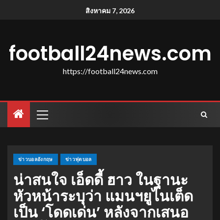
สิงหาคม 7, 2026
football24news.com
https://football24news.com
ข่าวบอลอังกฤษ
ข่าวฟุตบอล
น่าสนใจ เอ็ดดี้ ฮาว ในฐานะ
หัวหน้าระบุว่า แมนฯยูไนเต็ด
เป็น ‘โดดเด่น’ หลังจากเสนอ