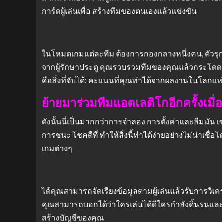
การ์ดผู้เล่นเพื่อ สร้างทีมของตนเองแล้วแข่งขัน
ในโหมดเกมแต่ละทีม ต้องการกองกลางหนึ่งคน, ตัวรุกหนึ
จากผู้รักษาประตู คุณรวบรวมทีมของคุณแล้วกระโดด 
คือสิ่งที่จับได้: คะแนนที่คุณทําได้จากผลงานในโลกแ
ย้ายมาร่วมทีมแอตเลติโกอีกครั้งเมื่อ
ดังนั้นนี่เป็นมากกว่าการจําลอง การตั้งค่าและลืมมัน เ
การชนะ โชคดีที่ ทําให้สิ่งนี้ทําได้ง่ายอย่างไม่น่าเช
เกมต่างๆ
ได้คุณสามารถจัดเรียงข้อมูลตามผู้เล่นแล้วรับการวิเค
คุณสามารถบอกได้ว่าใครเล่นได้ดีใครกําลังดิ้นรนและใ
สร้างบัญชีของคุณ