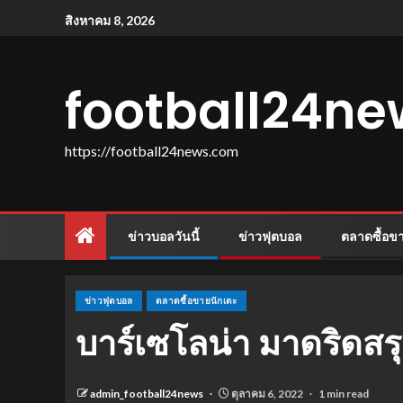
สิงหาคม 8, 2026
football24n
https://football24news.com
ข่าวบอลวันนี้
ข่าวฟุตบอล
ตลาดซื้อข
ข่าวฟุตบอล
ตลาดซื้อขายนักเตะ
บาร์เซโลน่า มาดริดส
admin_football24news
ตุลาคม 6, 2022
1 min read