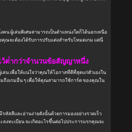
ึ่งคน ผู้เล่นพิเศษสามารถเป็นตําแหน่งใดก็ได้นอกเหนือ
ุณจะต้องได้รับการปรับแต่งสําหรับโหมดเกม แต่นี่
ไว้ต่ํากว่าจํานวนข้อสัญญาหนึ่ง
่น เพื่อให้แน่ใจว่าคุณให้โอกาสที่ดีที่สุดแก่ตัวเองใน
น รวมถึงเกมอื่น ๆ เพื่อให้คุณสามารถใช้การ์ด ของคุณใน
งมีรหัสสีและอ่านง่ายดังนั้นด้วยการมองอย่างรวดเร็ว
่ และลงทะเบียน จะเกิดอะไรขึ้นต่อไปประการแรกคุณจะ