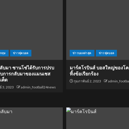
งกฤษ
ข่าวฟุตบอล
ข่าวบอลล่าสุด
ข่าวฟุตบอล
กลับมา ซานโช่ได้รับการปรบ
มาร์คโรบินส์ บอสใหญ่ของโค
รับการกลับมาของแมนเชส
ทิ้งข้อเรียกร้อง
เต็ด
กุมภาพันธ์ 2, 2023
admin_footb
์ 3, 2023
admin_football24news