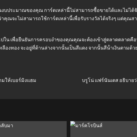
ยในงบประมาณของคุณ การ์ดเหล่านี้ไม่สามารถซื้อขายได้และไม่ได้จัดเ
คุณจะไม่สามารถใช้การ์ดเหล่านี้เพื่อรับรางวัลได้จริงๆ แต่คุณสา
ปใน เพื่อยืนยันการครอบงําของคุณคุณจะต้องเข้าสู่ตลาดตลาดคือที่
งทอง จะอยู่ที่ด้านล่างจากนั้นเป็นสีแดง จากนั้นสีน้ําเงินตามด้
เกมให้เบอร์มิงแฮม
บรูโน่ แฟร์นันเดส อธิบา