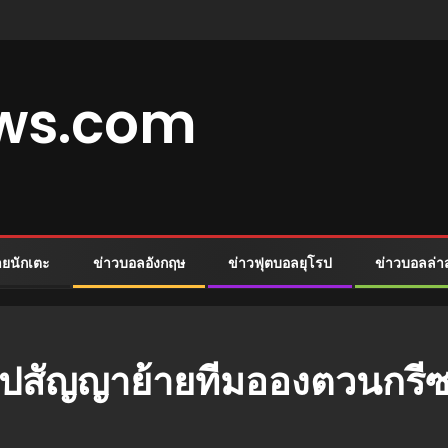
ews.com
ายนักเตะ
ข่าวบอลอังกฤษ
ข่าวฟุตบอลยุโรป
ข่าวบอลล่า
รุปสัญญาย้ายทีมอองตวนกรีซ