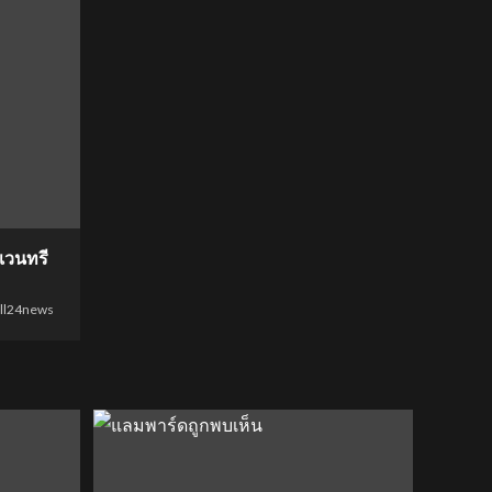
เวนทรี
all24news