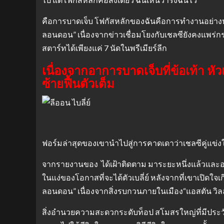
คือการบาดเจ็บ โฟกัสหลักของฉันคือการทำงานอย่างหนัก
ลอนดอน” เนื่องจากข่าวเชื่อมโยงกับเชลซียังคงแพร่กระ
สตาร์ทได้เพียงแค่ 7 นัดในพรีเมียร์ลีก
เนื่องจากอาการบาดเจ็บที่ข้อเท้า 
ซ้ายฟื้นตัวเต็ม
ฟอร์มล่าสุดของเขานำไปสู่การคาดเดาว่าเชลซีคู่แข่งใ
จากรายงานของ ได้เฝ้าติดตาม มาระยะหนึ่งแล้วและ
ในแง่ของโอกาสที่จะได้ตัวเบลี่ย์ หลังจากที่เขาเปิด
ลอนดอน” เนื่องจากสิ่งรบกวนภายในเมือง“แอสตัน วิล
สิ่งอำนวยความสะดวกระดับท็อป สโมสรใหญ่ที่มีประวัต