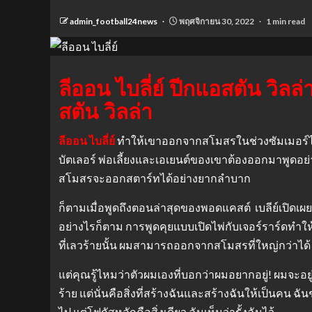
admin_football24news
พฤศจิกายน 30, 2022
1 min read
ลีออน ไบลี่ย์ ปีกแอสตัน วิลล
สตัน วิลล่า
ลีออน ไบลี่ย์
ทำให้เขาออกจากสโมสรในช่วงซัมเมอร์ได้อย่
บัตเลอร์ พ่อเลี้ยงและเอเยนต์ของเขาต้องออกมาพูดอย่าง
สโมสรจะออกสตาร์ทได้อย่างยากลำบาก
ก็ตามเมื่อพูดถึงตอนล่าสุดของพอดแคสต์ เบลีย์เปิดเผ
อย่างไรก็ตาม การพูดคุยแบบเปิดไพ่กับเจอร์ราร์ดทำให้
ที่เลวร้ายนั้น ผมสามารถออกจากสโมสรที่ใหญ่กว่าได้
แต่คุณรู้ไหมว่าตัวผมเองที่บอกว่าผมอยากอยู่! ผมจะอยู่
ร้าย แต่นั่นคือสิ่งที่สร้างฉันและสร้างฉันให้เป็นค
ไป แต่โฟกัสหลักคือสิ่งเดียว ฉันเห็นว่ารั้งฉันไว้