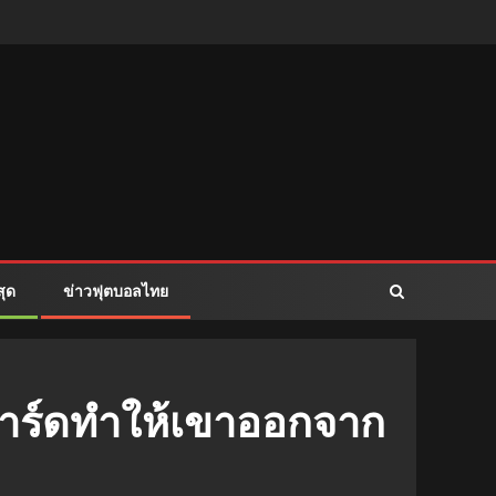
สุด
ข่าวฟุตบอลไทย
ร์ราร์ดทำให้เขาออกจาก