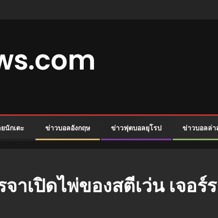
ews.com
ายนักเตะ
ข่าวบอลอังกฤษ
ข่าวฟุตบอลยุโรป
ข่าวบอลล่า
จรจาเปิดไพ่ของสตีเว่น เจอ