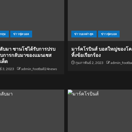
งกฤษ
ข่าวฟุตบอล
ข่าวบอลล่าสุด
ข่าวฟุตบอล
กลับมา ซานโช่ได้รับการปรบ
มาร์คโรบินส์ บอสใหญ่ของโค
รับการกลับมาของแมนเชส
ทิ้งข้อเรียกร้อง
เต็ด
กุมภาพันธ์ 2, 2023
admin_footb
์ 3, 2023
admin_football24news