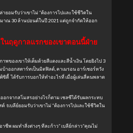
ล่ายอมรับว่าเขาไม่ “ต้องการไปและใช้ชีวิตใน
ประมาณ 30 ล้านปอนด์ในปี 2021 แต่ถูกจำกัดให้ออก
บมาในฤดูกาลแรกของเขาตอนนี้ฝ่าย
กยภาพของเขาให้เต็มด้วยสีแดงและสีน้ำเงิน โดยยิงไป 3
ัมบ้าออกสตาร์ทเป็นมิดฟิลด์, คาเมรอน อาร์เชอร์หวัง
ิตี้ ได้รับการบอกให้ทำอะไรที่ เมื่อผู้เล่นสี่คนพลาด
กาออกจากสโมสรอย่างไรก็ตาม เชลซีได้รับผลกระทบ
ต์ tเบลีย์ยอมรับว่าเขาไม่ “ต้องการไปและใช้ชีวิตใน
พ ผมทำสิ่งต่างๆ ทีละก้าว” เบลีย์กล่าว”คุณไม่