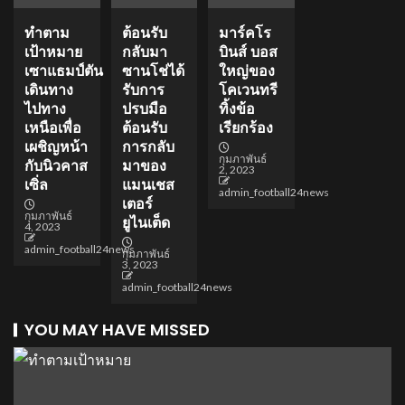
ทำตาม
ต้อนรับ
มาร์คโร
เป้าหมาย
กลับมา
บินส์ บอส
เซาแธมป์ตัน
ซานโช่ได้
ใหญ่ของ
เดินทาง
รับการ
โคเวนทรี
ไปทาง
ปรบมือ
ทิ้งข้อ
เหนือเพื่อ
ต้อนรับ
เรียกร้อง
เผชิญหน้า
การกลับ
กุมภาพันธ์
กับนิวคาส
มาของ
2, 2023
เซิ่ล
แมนเชส
admin_football24news
เตอร์
กุมภาพันธ์
ยูไนเต็ด
4, 2023
admin_football24news
กุมภาพันธ์
3, 2023
admin_football24news
YOU MAY HAVE MISSED