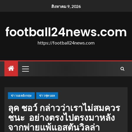
สิงหาคม 9, 2026
football24news.com
https://football24news.com
ข่าวบอลอังกฤษ
ข่าวฟุตบอล
ลุค ชอว์ กล่าวว่าเราไม่สมควร
ชนะ อย่างตรงไปตรงมาหลัง
จากพ่ายแพ้แอสตันวิลล่า