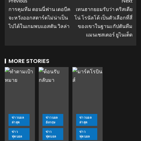
Previous
Next
การคุมทีม ดอนนี่ฟาน เดอบีค
เทนฮากยอมรับว่า คริสเตีย
จะหวังออกสตาร์ตไม่น่าเป็น
โน่ โรนัลโด้ เป็นตัวเลือกที่สี่
ไปได้ในเกมพบแอสตัน วิลล่า
ของเขาในฐานะกัปตันทีม
แมนเชสเตอร์ ยูไนเต็ด
MORE STORIES
ข่าวบอล
ข่าวบอล
ข่าวบอล
ล่าสุด
อังกฤษ
ล่าสุด
ข่าว
ข่าว
ข่าว
ฟุตบอล
ฟุตบอล
ฟุตบอล