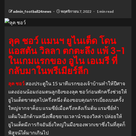
admin_football24news
พฤศจิกายน 7, 2022
1 min read
ลุค ชอว์ แมนฯ ยูไนเต็ด โดน
แอสตัน วิลลา ตกตะลึง แพ้ 3-1
ในเกมแรกของ อูไน เอเมรี ที่
กลับมาในพรีเมียร์ลีก
ลุค ชอว์
สองประตูใน 15 นาทีแรกของเจ้าบ้านทำให้ปีศาจ
แดงอ่อนน้อมถ่อมตนลูกยิงของลุค ชอว์ก่อนพักครึ่งช่วยให้
ยูไนเต็ดขาดดุลไปครึ่งหนึ่ง ต้องขอบคุณการเบี่ยงเบนครั้ง
ใหญ่จากจาค็อบ แรมซีย์เมื่อครึ่งหลังเริ่มต้น แรมซีย์ทำ
แต้มในอีกด้านหนึ่งเพื่อขยายเวลานำของวิลล่า ปล่อยให้
ยูไนเต็ดมีภารกิจอันยิ่งใหญ่ในมือของพวกเขาซึ่งในที่สุดก็
พิสูจน์ได้มากเกินไป