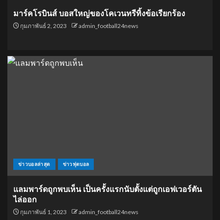
มาร์คโรบินส์ บอสใหญ่ของโคเวนทรีทิ้งข้อเรียกร้อง
กุมภาพันธ์ 2, 2023
admin_football24news
ข่าวบอลล่าสุด
ข่าวฟุตบอล
แลมพาร์ดถูกพบเห็น เป็นครั้งแรกนับตั้งแต่ถูกเอฟเวอร์ตัน
ไล่ออก
กุมภาพันธ์ 1, 2023
admin_football24news