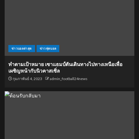
ข่าวบอลล่าสุด
ข่าวฟุตบอล
ทำตามเป้าหมาย เซาแธมป์ตันเดินทางไปทางเหนือเพื่อ
เผชิญหน้ากับนิวคาสเซิ่ล
กุมภาพันธ์ 4, 2023
admin_football24news