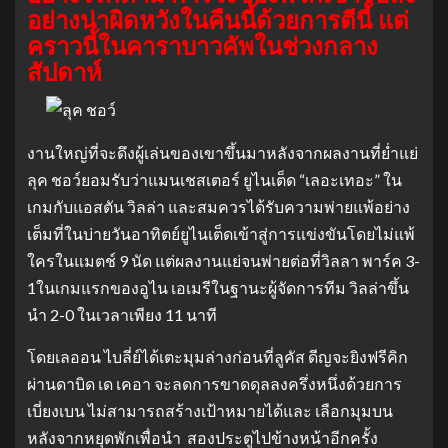
อย่างน่าผิดหวังในคืนนี้ด้วยการตีนี้ แต่
คราวนี้ในคาราบาวคัพในช่วงกลาง
สัปดาห์
งานใหญ่ที่จะดึงผู้เล่นของเขาขึ้นมาหลังจากผลงานที่ย่ำแย่
ลุค ชอว์ยอมรับว่าแมนเชสเตอร์ ยูไนเต็ด “เลอะเทอะ” ใน
เกมกับแอสตัน วิลล่า และสมควรได้รับความพ่ายแพ้อย่าง
เต็มที่ในบ่ายวันอาทิตย์ยูไนเต็ดเข้าสู่การแข่งขันโดยไม่แพ้
ใครในแมตช์ 9 นัด แต่ผลงานแย่จนพ่ายต่อที่วิลลา พาร์ค 3-
1ในเกมแรกของอูไน เอเมรีในฐานะผู้จัดการทีม วิลล่าขึ้น
นำ 2-0 ในเวลาเพียง 11 นาที
โดยเลออน ไบลี่ย์ได้เตะมุมล่างก่อนที่ลูคัส ดีญจะยิงฟรีคิก
ผ่านดาบิด เด เคอา จะลดการขาดดุลลงครึ่งหนึ่งด้วยการ
เบี่ยงเบน ไม่สามารถสร้างเป้าหมายได้และ เลือกมุมบน
หลังจากหยุดพักเพื่อนำ สองประตูไปข้างหน้าอีกครั้ง