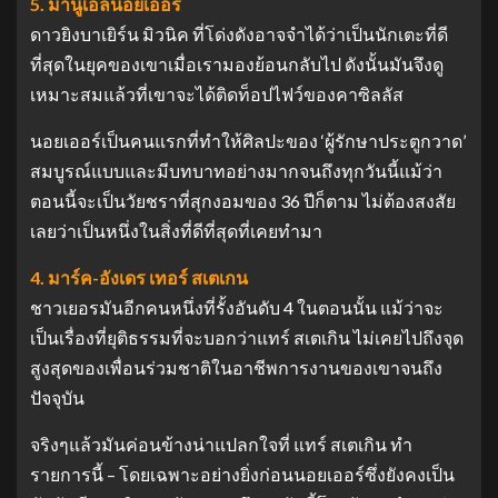
5. มานูเอลนอยเออร์
ดาวยิงบาเยิร์น มิวนิค ที่โด่งดังอาจจําได้ว่าเป็นนักเตะที่ดี
ที่สุดในยุคของเขาเมื่อเรามองย้อนกลับไป ดังนั้นมันจึงดู
เหมาะสมแล้วที่เขาจะได้ติดท็อปไฟว์ของคาซิลลัส
นอยเออร์เป็นคนแรกที่ทําให้ศิลปะของ ‘ผู้รักษาประตูกวาด’
สมบูรณ์แบบและมีบทบาทอย่างมากจนถึงทุกวันนี้แม้ว่า
ตอนนี้จะเป็นวัยชราที่สุกงอมของ 36 ปีก็ตาม ไม่ต้องสงสัย
เลยว่าเป็นหนึ่งในสิ่งที่ดีที่สุดที่เคยทํามา
4. มาร์ค-อังเดร เทอร์ สเตเกน
ชาวเยอรมันอีกคนหนึ่งที่รั้งอันดับ 4 ในตอนนั้น แม้ว่าจะ
เป็นเรื่องที่ยุติธรรมที่จะบอกว่าแทร์ สเตเกิน ไม่เคยไปถึงจุด
สูงสุดของเพื่อนร่วมชาติในอาชีพการงานของเขาจนถึง
ปัจจุบัน
จริงๆแล้วมันค่อนข้างน่าแปลกใจที่ แทร์ สเตเกิน ทํา
รายการนี้ – โดยเฉพาะอย่างยิ่งก่อนนอยเออร์ซึ่งยังคงเป็น