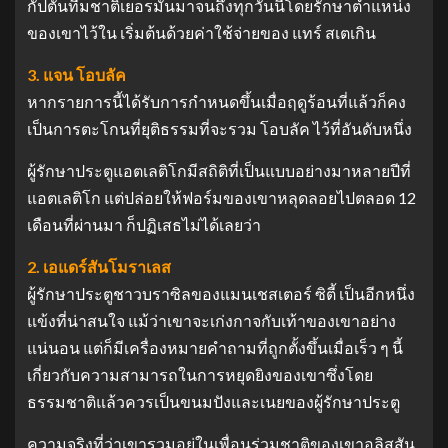
กัปตันทีมชาติเยอรมันมาจนถึงทุกวันนี้โดยรักษาตําแหน่ง
ของเขาไว้ใน เริ่มต้นด้วยค่าใช้จ่ายของ แทร์ สเตเกิน
3. แจน โอบลัค
หากรายการนี้ได้รับการกําหนดขึ้นเมื่อฤดูร้อนที่แล้วก็คง
เป็นการตะโกนที่ยุติธรรมที่จะรวม โอบลัค ไว้ที่อันดับหนึ่ง
ผู้รักษาประตูแอตเลติโกมีสถิติที่เป็นแบบอย่างมาหลายปีที่
แอตเลติโก แต่ปล่อยให้ฟอร์มของเขาหลุดลอยไปตลอด 12
เดือนที่ผ่านมา ก็ปฏิเสธไม่ได้เลยว่า
2. เอแดร์สันโมราเลส
ผู้รักษาประตูชาวบราซิลของแมนเชสเตอร์ ซิตี้ เป็นอีกหนึ่ง
แข้งที่น่าสนใจ แม้ว่าเขาจะเก่งกาจกับเท้าของเขาอย่าง
แน่นอน แต่ก็มีเครื่องหมายคําถามที่ถูกตั้งขึ้นเมื่อเร็ว ๆ นี้
เกี่ยวกับความสามารถในการหยุดยิงของเขาซึ่งโดย
ธรรมชาติแล้วควรเป็นขนมปังและเนยของผู้รักษาประตู
ความจริงที่ว่าเขารวมอยู่ในเพื่อนร่วมชาติของเขาอลิสสัน