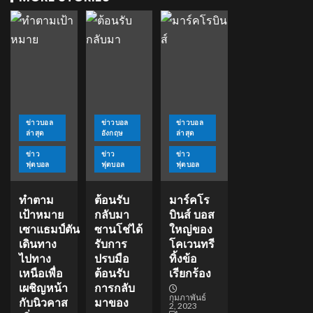
ข่าวบอล
ข่าวบอล
ข่าวบอล
ล่าสุด
อังกฤษ
ล่าสุด
ข่าว
ข่าว
ข่าว
ฟุตบอล
ฟุตบอล
ฟุตบอล
ทำตาม
ต้อนรับ
มาร์คโร
เป้าหมาย
กลับมา
บินส์ บอส
เซาแธมป์ตัน
ซานโช่ได้
ใหญ่ของ
เดินทาง
รับการ
โคเวนทรี
ไปทาง
ปรบมือ
ทิ้งข้อ
เหนือเพื่อ
ต้อนรับ
เรียกร้อง
เผชิญหน้า
การกลับ
กุมภาพันธ์
กับนิวคาส
มาของ
2, 2023