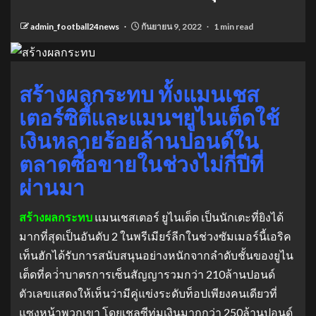
admin_football24news
กันยายน 9, 2022
1 min read
สร้างผลกระทบ ทั้งแมนเชส
เตอร์ซิตี้และแมนฯยูไนเต็ดใช้
เงินหลายร้อยล้านปอนด์ใน
ตลาดซื้อขายในช่วงไม่กี่ปีที่
ผ่านมา
สร้างผลกระทบ
แมนเชสเตอร์ ยูไนเต็ด เป็นนักเตะที่ยิงได้
มากที่สุดเป็นอันดับ 2 ในพรีเมียร์ลีกในช่วงซัมเมอร์นี้เอริค
เท็นฮักได้รับการสนับสนุนอย่างหนักจากลําดับชั้นของยูไน
เต็ดที่คว่ําบาตรการเซ็นสัญญารวมกว่า 210ล้านปอนด์
ตัวเลขแสดงให้เห็นว่ามีคู่แข่งระดับท็อปเพียงคนเดียวที่
แซงหน้าพวกเขา โดยเชลซีทุ่มเงินมากกว่า 250ล้านปอนด์