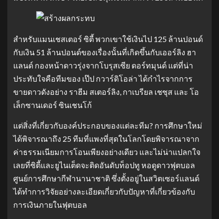
สําหรับแมนเชสเตอร์ ซิตี้ พวกเขาใช้เงินไป 125 ล้านปอนด์
กับเงิน 51 ล้านปอนด์ของเรื่องนั้นที่เกิดขึ้นกับเออร์ลิง ฮา
แลนด์ กองหน้าดาวรุ่งจากโบรุสเซีย ดอร์ทมุนด์ แต่ที่น่า
ประทับใจคือทีมของ เป๊ป กวาร์ดิโอล่า ได้กําไรจากการ
ขายดาวดังอย่าง ราฮีม สเตอร์ลิง, กาเบรียล เชซุส และ โอ
เล็กซานเดอร์ ซินเชนโก้
แต่สิ่งที่เกี่ยวกับองค์ประกอบของแต่ละทีม? การศึกษาใหม่
ได้พิจารณาถึง 25 ทีมที่แพงที่สุดในโลกโดยพิจารณาจาก
ค่าธรรมเนียมการโอนเพียงอย่างเดียว และไม่น่าแปลกใจ
เลยที่ซิตี้และยูไนเต็ดจะติดอันดับท็อปทู หอดูดาวฟุตบอล
ศูนย์การศึกษากีฬานานาชาติ ซึ่งตั้งอยู่ในสวิตเซอร์แลนด์
ได้ทําการวิจัยอย่างละเอียดเกี่ยวกับปัญหาที่เกี่ยวข้องกับ
การเงินภายในฟุตบอล