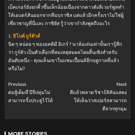
เบ็คเกอร์ยังยกคิ้วขึ้นเล็กน้อยเนื่องจากดาวดังลิเวอร์พูลทํา
ให้เอแดร์สันออกจากทีมบราซิล แต่แล้วอีกครั้งเราไม่ใช่ผู้
เชี่ยวชาญที่นี่และ กาซิยัส รู้ว่าเขากําลังพูดถึงอะไร
1. ธิโบต์ กูร์ตัวส์
นิด ๆ หน่อย ๆ ของอคติมี อิเกร์ ? นาล้อเล่นเท่านั้นเรารู้สึก
ว่า กูร์ตัว เป็นตัวเลือกที่สมเหตุสมผลโดยสิ้นเชิงสําหรับ
อันดับหนึ่ง – คุณเห็นเขาในแชมเปี้ยนส์ลีกฤดูกาลที่แล้ว
หรือไม่?
Previous
Next
ต่อสู้เต็มที่ บีจีปทุมไม่
ตีแล้วพลาด ริชาร์ลิสันแสดง
สามารถรั้งประตูไว้ได้
ให้เห็นว่าสเปอร์สสามารถ
ตีจากทุกมุม
MORE STORIES