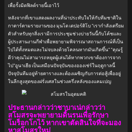
เพื่อรั้งมิดฟิลด์รายนี้เอาไว้
หลังจากที่เขาแสดงผลงานที่น่าประทับใจให้กับทีมชาติใน
กาตาร์ตามรายงานของ มุนโด เดปอร์ติโบ “เรากําลังเตรียม
ตัวสําหรับทุกสิ่งเรามีการประชุมช่วงบ่ายวันนี้กับโค้ชและ
ผู้ประสานงานกีฬาเพื่อพยายามพิจารณาสถานการณ์ที่เป็น
ไปได้ทั้งหมดและไม่จบลงด้วยโคลนหากมันเกิดขึ้น” “คุณรู้
ดีว่าคุณไม่สามารถหยุดผู้เล่นได้หากพวกเขาต้องการจาก
ไป”อูนาเฮีย เป็นเสมือนปัจจุบันของอองเช่ร์ในฤดูกาลนี้
ปัจจุบันทีมอยู่ท้ายตารางและต้องเผชิญกับการต่อสู้เพื่ออยู่
ในลีกสูงสุดของฝรั่งเศสในช่วงครึ่งหลังของแคมเปญ
ประธานกล่าวว่าชาบาเน่กล่าวว่า
สโมสรจะพยายามดิ้นรนเพื่อรักษา
โมร็อกโกไว้ หากเขาตัดสินใจที่จะมอง
หาสโมสรใหม่