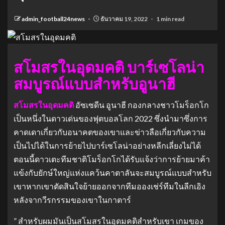
admin_football24news
ธันวาคม 19, 2022
1 min read
สโมสรในอุดมคติ บาร์เซโลน่า
สมบูรณ์แบบสําหรับอูนาฮี
สโมสรในอุดมคติ
อัซเซดีน อูนาฮี กองกลางชาวโมร็อกโก
เป็นหนึ่งในดาวเด่นของฟุตบอลโลก 2022 ซึ่งนํามาซึ่งการ
คาดเดาเกี่ยวกับอนาคตของเขาและข่าวลือเกี่ยวกับความ
เป็นไปได้ในการย้ายไปบาร์เซโลน่าอย่างหลีกเลี่ยงไม่ได้
ตอนนี้ดาวเตะทีมชาติโมร็อกโกได้รับแจ้งว่าการย้ายมาค้า
แข้งกับยักษ์ใหญ่แห่งแคว้นคาตาลันจะสมบูรณ์แบบสําหรับ
เขาหากเขาตัดสินใจย้ายออกจากทีมอองเช่ร์ทีมในลีกเอิง
หลังจากวีรกรรมของเขาในกาตาร์
” สําหรับผมมันเป็นสโมสรในอุดมคติสําหรับเขา เกมของ