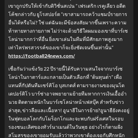
เขาถูกปรับให้เข้ากับดิวิชั่นสเปน ” เฟรเดริก เรคูเลียว อดีต
โค้ชกล่าวกับ ยูโรสปอร์ต “เขาสามารถคว้าแชมป์รายการ
อื่นได้หรือไม่? ใช่ แต่ฉันจะมีข้อสงสัยมากขึ้นเพราะความ
ท้าทายทางกายภาพ ไม่ว่าจะด้วยวิธีใดผมมองเขาที่บาร์เซ
โลน่ามากกว่าที่อื่น ยิ่งเขาเล่นในทีมที่มีศักยภาพสูงมาก
เท่าไหร่พรสวรรค์ของเขาก็จะยิ่งชัดเจนขึ้นเท่านั้น”
https://football24news.com/
เชื่อกันว่าแข้งวัย 22 ปีรายนี้ได้รับความสนใจจากบาร์เซ
โลน่าในกาตาร์และกลายเป็นตัวเลือกที่ “ต้นทุนต่ํา” เพื่อ
แทนที่กัปตันทีมเซร์คิโอ บุสเกตส์ ตามรายงานของมุนโด
เดปอร์ติโว บาร์ซ่าอาจพยายามย้ายทีมหากการเงินเอื้ออํา
นวย ติดตามหนักในบาร์เซโลน่าหน้าเฟสบุ๊ค สําหรับข่าว
ล่าสุด, ข่าวลือและเนื้อหา! อูนาฮีในการย้าย?อูนาฮียังคงอยู่
ในฟุตบอลโลกกับโมร็อกโกและจะพบกับฝรั่งเศสในรอบ
รองชนะเลิศของทัวร์นาเมนต์ในวันพุธ อย่างไรก็ตามฝั่ง
สโมสรของเขายอมรับแล้วว่าพวกเขาต้องเจอกับศึกหนัก