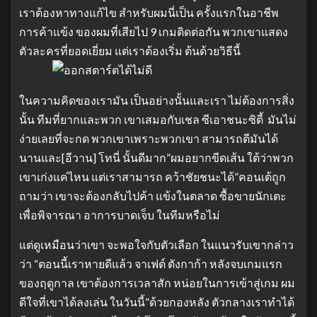
เราต้องหาทางแก้ไข สําหรับผมนี่เป็น ครั้งแรกในอาชีพ
การค้าแข้ง ของผมที่เสียไป 9 เกมติดต่อกัน พวกเขาแสดง
ตัวละครที่ยอดเยี่ยม แต่เราต้องเริ่ม ต้นด้วยวิธีนี้
ในความคิดของเรามัน เป็นอย่างนั้นและเรา ไม่ต้องการสิ่ง
นั้น ทีมที่ยากและพวก เขาเสมอกับเชล ซีเอาชนะซิตี้ มันไม่
ง่ายเลยที่จะกด พวกเขาเพราะพวกเขา สามารถตีมันได้
นานและ[อีวาน] โทนี่ นั้นดีมาก”ผมอยากขีดเส้น ใต้ว่าพวก
เขาเก่งแค่ไหน แต่เราสามารถ คว้าชัยชนะได้”คอนเต้ถูก
ถามว่า เขาจะต้องกลับไปค้า แข้งในตลาด ซื้อขายนักเตะ
เพื่อพิจารณา อาการบาดเจ็บ ในทีมหรือไม่
แต่ดูเหมือนว่าเขา จะพอใจกับตัวเลือก ในแนวรับเขากล่าว
ว่า “ตอนนี้เราหายดีแล้ว จาเฟต์ ตังกาก้า หลังจบเกมแรก
ของฤดูกาล เขาต้องการเวลาสัก หน่อยในการเข้าสู่เกม ผม
ดีใจที่เขาได้ลงเล่น ในวันนี้”ด้วยกองหลัง ตัวกลางเราทําได้