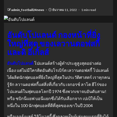
admin_football24news
ธันวาคม 11, 2022
1 min read
อันดับโปแลนด์ กองหน้าที่ยิ่ง
ใหญ่ที่สุด ของเลวานดอฟสกี้
และดิ อีเกิ้ลส์
อันดับโปแลนด์
โปแลนด์สร้างผู้ทําประตูสูงสุดอย่างต่อ
เนื่อง แต่ไม่มีใครติดอันดับโรเบิร์ต เลวานดอฟสกี้ โปแลนด์
ได้ผลิตนักฟุตบอลที่ยิ่งใหญ่ที่สุดในประวัติศาสตร์ เราทุกคน
รู้จัก ลวานดอฟสกี้แต่สิ่งที่เกี่ยวกับ เจกอรซ์ ลาโต ฮีโร่ของ
โปแลนด์ในฟุตบอลโลกปี 1974 ซึ่งพวกเขาจบอันดับสาม!
หรือ ซบิกนีแยฟ บอนีแยกซึ่งได้รับเลือกจาก เปเป้ให้เป็น
หนึ่งใน 100 นักฟุตบอลที่ดีที่สุดของเขาในปี 2004
หรือเออร์เนสต์ วิลิโมวสกี้ ซึ่งกลายเป็นผู้เล่นคนแรกที่ยิงได้