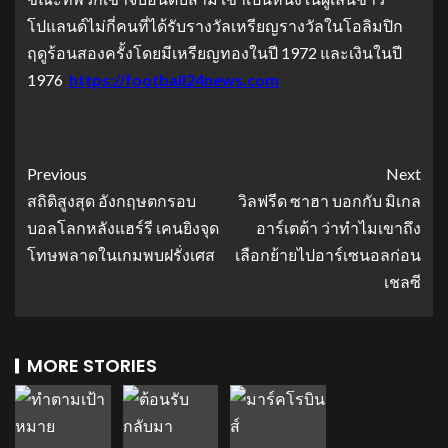
โปแลนด์ไม่กี่คนที่ได้รับรางวัลเหรียญรางวัลในโอลิมปิก
ฤดูร้อนสองครั้งโดยมีเหรียญทองในปี 1972 และเงินในปี
1976
https://football24news.com
Previous
Next
สถิติสูงสุด อังกฤษตกรอบ
วิลฟรีด ซาฮา บอกกับ มิเกล
บอลโลกหลังแฮร์รี เคนยิงจุด
อาร์เตต้า ว่าทำไมเขาถึง
โทษพลาดในเกมพบฝรั่งเศส
เลือกย้ายไปอาร์เซนอลก่อน
เชลซี
MORE STORIES