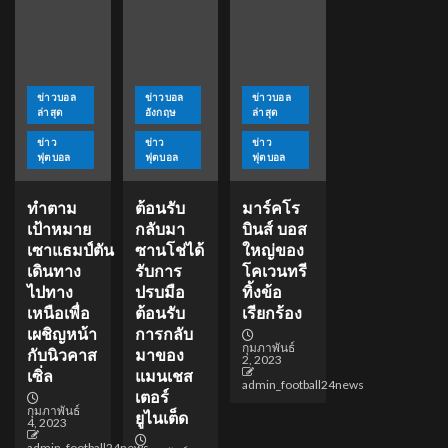
ข่าวบอล
ข่าวบอล
ข่าวบอล
ล่าสุด
อังกฤษ
ล่าสุด
ข่าว
ข่าว
ข่าว
ฟุตบอล
ฟุตบอล
ฟุตบอล
ทำตาม
ต้อนรับ
มาร์คโร
เป้าหมาย
กลับมา
บินส์ บอส
เซาแธมป์ตัน
ซานโช่ได้
ใหญ่ของ
เดินทาง
รับการ
โคเวนทรี
ไปทาง
ปรบมือ
ทิ้งข้อ
เหนือเพื่อ
ต้อนรับ
เรียกร้อง
เผชิญหน้า
การกลับ
กุมภาพันธ์
กับนิวคาส
มาของ
2, 2023
เซิ่ล
แมนเชส
admin_football24news
เตอร์
กุมภาพันธ์
ยูไนเต็ด
4, 2023
admin_football24news