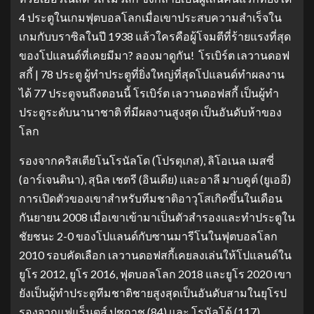
4 ประตูในเกมฟุตบอลโลกเมื่อเขาประสบความสําเร็จใน
เกมกับบราซิลในปี 1938 แล้วใครคือผู้โจมตีที่ร้ายแรงที่สุด
ของโปแลนด์ที่เคยมีมา? ลองมาดูกัน! โรเบิร์ต เลวานดอฟ
สกี้ | 78 ประตู ผู้ทําประตูที่ยิ่งใหญ่ที่สุดโปแลนด์ทําผลงาน
ได้ 77 ประตูจนถึงตอนนี้ โรเบิร์ต เลวานดอฟสกี้ เป็นผู้ทํา
ประตูระดับนานาชาติ ที่มีผลงานสูงสุด เป็นอันดับห้าของ
โลก
รองจากคริสเตียโนโรนัลโด (โปรตุเกส), ลิโอเนล เมสซี่
(อาร์เจนตินา), สุนิล เชตรี (อินเดีย) และอาลี มาบคูต์ (ยูเออี)
การเปิดตัวของเขาสําหรับทีมชาติอาวุโสเกิดขึ้นในเดือน
กันยายน 2008 เมื่อเขาเข้ามาเป็นตัวสํารองและทําประตูใน
ชัยชนะ 2-0 ของโปแลนด์กับซานมารีโนในฟุตบอลโลก
2010 รอบคัดเลือก เลวานดอฟสกี้เคยลงเล่นให้โปแลนด์ใน
ยูโร 2012, ยูโร 2016, ฟุตบอลโลก 2018 และยูโร 2020 เขา
ยังเป็นผู้ทําประตูทีมชาติชายสูงสุดเป็นอันดับสามในยุโรป
รองจากแฟแร็นตส์ ปุชกาช (84) และ โรนัลโด้ (117)