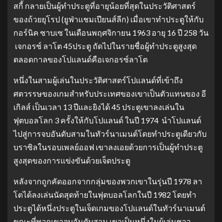
สกี้ กลายเป็นผู้ทําประตูที่อายุน้อยที่สุดในประวัติศาสตร์
ของถ้วยยุโรป (ยูฟ่าแชมเปียนส์ลีก) เมื่อเขาทําประตูให้กับ
กอร์นิค ซาบเซ ในเดือนพฤศจิกายน 1963 อายุ 16 ปี 258 วัน
เจกอรซ์ ลาโต 45ประตู ถัดไปในรายชื่อผู้ทําประตูสูงสุด
ตลอดกาลของโปแลนด์คือเจกอรซ์ลาโต
หนึ่งในสามผู้เล่นในประวัติศาสตร์โปแลนด์ที่เข้าถึง
ศตวรรษของเกมสําหรับประเทศของเขาเป็นตัวแทนของ อี
เกิลส์ เป็นเวลา 13 ปีและยิงได้ 45 ประตูเขาลงเล่นใน
ฟุตบอลโลก 3 ครั้งให้กับโปแลนด์ ในปี 1974 นําโปแลนด์
ไปสู่การจบอันดับสามในทัวร์นาเมนต์โดยทําประตูเดียวกับ
บราซิลในรอบเพลย์ออฟ เขาลงเอยด้วยการเป็นผู้ทําประตู
สูงสุดของการแข่งขันด้วยเจ็ดประตู
หลังจากถูกคัดออกจากกลุ่มของพวกเขาในรุ่นปี 1978 ลา
โตได้ลงเล่นนัดสุดท้ายในฟุตบอลโลกในปี 1982 โดยทํา
ประตูได้หนึ่งประตูในเจ็ดเกมของโปแลนด์ในทัวร์นาเมนต์
ขณะที่พวกเขาจบอันดับสาม เขาเป็นหนึ่งในผู้เล่นชาว