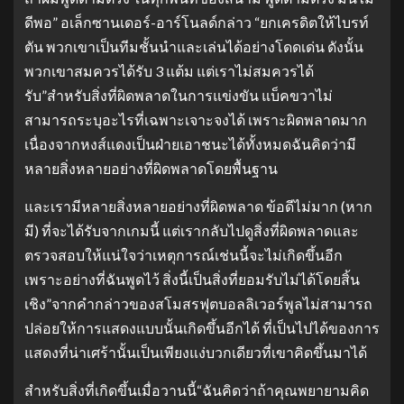
ดีพอ” อเล็กซานเดอร์-อาร์โนลด์กล่าว “ยกเครดิตให้ไบรท์
ตัน พวกเขาเป็นทีมชั้นนำและเล่นได้อย่างโดดเด่น ดังนั้น
พวกเขาสมควรได้รับ 3 แต้ม แต่เราไม่สมควรได้
รับ”สำหรับสิ่งที่ผิดพลาดในการแข่งขัน แบ็คขวาไม่
สามารถระบุอะไรที่เฉพาะเจาะจงได้ เพราะผิดพลาดมาก
เนื่องจากหงส์แดงเป็นฝ่ายเอาชนะได้ทั้งหมดฉันคิดว่ามี
หลายสิ่งหลายอย่างที่ผิดพลาดโดยพื้นฐาน
และเรามีหลายสิ่งหลายอย่างที่ผิดพลาด ข้อดีไม่มาก (หาก
มี) ที่จะได้รับจากเกมนี้ แต่เรากลับไปดูสิ่งที่ผิดพลาดและ
ตรวจสอบให้แน่ใจว่าเหตุการณ์เช่นนี้จะไม่เกิดขึ้นอีก
เพราะอย่างที่ฉันพูดไว้ สิ่งนี้เป็นสิ่งที่ยอมรับไม่ได้โดยสิ้น
เชิง”จากคำกล่าวของสโมสรฟุตบอลลิเวอร์พูลไม่สามารถ
ปล่อยให้การแสดงแบบนั้นเกิดขึ้นอีกได้ ที่เป็นไปได้ของการ
แสดงที่น่าเศร้านั้นเป็นเพียงแง่บวกเดียวที่เขาคิดขึ้นมาได้
สำหรับสิ่งที่เกิดขึ้นเมื่อวานนี้“ฉันคิดว่าถ้าคุณพยายามคิด