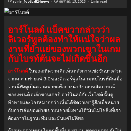
admin_football24news
มกราคม 15, 2023
1 min read
อาร์โนลด์ แบ็คขวากล่าวว่า
ลิเวอร์พูลต้องทำให้แน่ใจว่าผล
งานที่ย่ำแย่ของพวกเขาในเกม
กับไบรท์ตันจะไม่เกิดขึ้นอีก
อาร์โนลด์
ในขณะที่ความคิดเห็นหลังการแข่งขันบางส่วน
จากความพ่ายแพ้ 3-0 ของลิเวอร์พูลในเกมพบไบรท์ตันเมื่อ
วานนี้ฟังดูเป็นความพ่ายแพ้อย่างน่ากังวลบทสัมภาษณ์
ของเทรนต์ อเล็กซานเดอร์-อาร์โนลด์กับเว็บไซต์ นั้นดู
ท้าทายและโกรธมากกว่า เห็นได้ชัดว่าเขารู้สึกเบื่อหน่าย
กับการเล่นของฝ่ายเขาบนชายฝั่งทางใต้“มันไม่ใช่สิ่งที่เรา
ต้องการในฐานะทีม และมันแค่ไม่ดีพอ
ถ้าผมพูดตามตรง ในทุกพื้นที่ของสนาม พูดตามตรง มันไม่