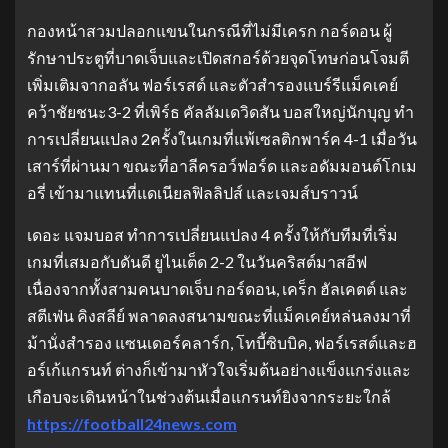
กองหน้าสวมปลอกแขนในกรณีที่ไม่มีเครก กอร์ดอน ผู้
รักษาประตูที่บาดเจ็บและเปิดสกอร์ด้วยจุดโทษก่อนโจมตี
เพิ่มเติมจากอลัน ฟอร์เรสต์ และตัวสํารองแบร์รีแม็คเคย์
คว้าชัยชนะ3-2 ที่เพิร์ธ คัลลัมเดวิดสัน บอสใหญ่นักบุญ ทํา
การเปลี่ยนแปลง 2ครั้งในเกมที่แพ้เซลติกพาร์ค 4-1 เมื่อวัน
เสาร์ที่ผ่านมา ขณะที่อาลีครอว์ฟอร์ด และอดัมมอนต์โกเม
อรี่ เข้ามาแทนที่แดเนียลฟิลลิปส์ และเจมส์บราวน์
เดอะ แจมบอส ทําการเปลี่ยนแปลง 4 ครั้งให้กับทีมที่เริ่ม
เกมที่เสมอกับดันดี ยูไนเต็ด 2-2 ในวันคริสต์มาสอีฟ
เนื่องจากทั้งสามคนบาดเจ็บ กอร์ดอน, เคร็ก ฮัลเคตต์ และ
สตีเฟ่น คิงสลีย์ พลาดลงสนามขณะที่แม็คเคย์หล่นลงมาที่
ม้านั่งสํารอง แซนเดอร์คลาร์ก, โทบี้ซิบบิค, ฟอร์เรสต์และฮ
อร์เก้แกรนท์ ต่างก็เข้ามาหัวใจเริ่มต้นอย่างแข็งแกร่งและ
เกือบจะเดินหน้าในช่วงต้นเมื่อแกรนท์ยิงจากระยะใกล้
https://football24news.com