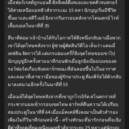
เมื่อฟอร์เรสต์ถูกแอนดี้ ฮัลลิเดย์ตีเสมอและขดตัวจบสกอร์
ได้สวยเหนือแมทธิวส์จากระยะ 15 หลา นักบุญเริ่มมีชีวิต
ขึ้นมาและสตีวี่ เมย์ ยิงจากริมกรอบหลังจากโดนเดรย์ ไรท์
เลี้ยงบอลในนาทีที่ 35
สี่นาทีต่อมาเจ้าบ้านได้รับโอกาสให้ดึงหนึ่งกลับมาเมื่อพวก
เขาได้จุดโทษหลังจาก ผู้ช่วยผู้ตัดสินวิดีโอ เห็นว่า แคมมี่
เดฟลิน จัดการได้ แต่เกรแฮมแครี่ก็ยิงจุดโทษของเขาไป
นักบุญขู่อีกครั้งสามนาทีก่อนพักเมื่อลูกยิงเบี่ยงเบนของค
รอว์ฟอร์ดเกือบจับคลาร์กขณะที่มันลอยขึ้นไปในอากาศ
และลงมาที่เสาขวามือของผู้รักษาประตู ทีมเพิร์ธได้ตัวกลับ
มาลงสนามอีกครั้งในนาทีที่ 55
เมื่อเมย์ได้จุดโทษหลังจากที่เขาถูกโรเบิร์ต สโนดกราสส์
กระชากบอลเข้ากรอบเขตโทษ ฮาร์ทส์คืนความได้เปรียบ
สองประตูในนาทีที่ 64 เมื่อแม็คเคย์ซึ่งลงมาเป็นตัวสํารอง
เพียงไม่กี่วินาทีก่อนหน้านี้ – สร้างทักษะที่น่ารักก่อนที่จะยิง
ตีต่ําที่ยอดเยี่ยมเหนือแมทธิวส์จากระยะ 25 หลา แต่นักบุญ