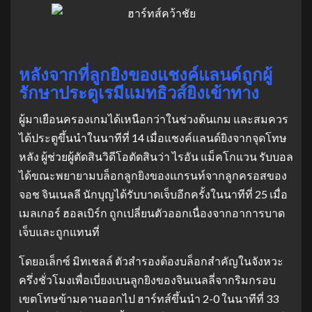
หลังจากที่ลูกยิงของแชงค์แลนด์ถูกผู้
รักษาประตูเรมีแมทธิวส์ยิงเข้าทาง
ผู้มาเยือนครองเกมได้เหนือกว่าในช่วงต้นเกม และสมควร
ได้ประตูขึ้นนําในนาทีที่ 14 เมื่อแชงค์แลนด์ยิงจากจุดโทษ
หลัง ผู้ช่วยผู้ตัดสินวิดีโอตัดสินว่า ไรอัน แม็คโกแวน รับบอล
ได้ขณะพยายามบล็อกลูกยิงของแกรนท์จากลูกครอสของ
จอช จินเนลลี นักบุญได้รับบาดเจ็บอีกครั้งในนาทีที่ 25 เมื่อ
เมลเกอร์ ฮอลเบิร์ก ถูกเปลี่ยนตัวออกเนื่องจากอาการบาด
เจ็บและถูกแทนที่
โดยอเล็กซ์ มิทเชลล์ ตัวสํารองต้องบล็อกสําคัญในจังหวะ
ครึ่งชั่วโมงเพื่อเบี่ยงเบนลูกยิงของจินเนลลี่จากริมกรอบ
เขตโทษข้ามคานออกไป ฮาร์ทส์ขึ้นนํา 2-0 ในนาทีที่ 33