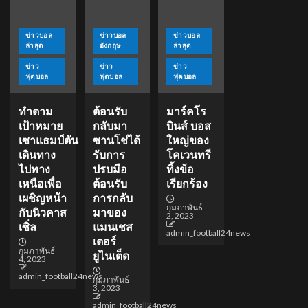
ข่าวบอล
ข่าวบอล
ข่าวบอล
ล่าสุด
อังกฤษ
ล่าสุด
ข่าว
ข่าว
ข่าว
ฟุตบอล
ฟุตบอล
ฟุตบอล
ทำตาม
ต้อนรับ
มาร์คโร
เป้าหมาย
กลับมา
บินส์ บอส
เซาแธมป์ตัน
ซานโช่ได้
ใหญ่ของ
เดินทาง
รับการ
โคเวนทรี
ไปทาง
ปรบมือ
ทิ้งข้อ
เหนือเพื่อ
ต้อนรับ
เรียกร้อง
เผชิญหน้า
การกลับ
กุมภาพันธ์
กับนิวคาส
มาของ
2, 2023
เซิ่ล
แมนเชส
admin_football24news
เตอร์
กุมภาพันธ์
ยูไนเต็ด
4, 2023
admin_football24news
กุมภาพันธ์
3, 2023
admin_football24news