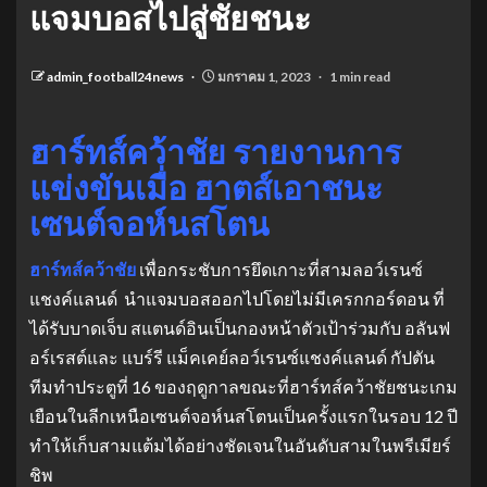
แจมบอสไปสู่ชัยชนะ
admin_football24news
มกราคม 1, 2023
1 min read
ฮาร์ทส์คว้าชัย รายงานการ
แข่งขันเมื่อ ฮาตส์เอาชนะ
เซนต์จอห์นสโตน
ฮาร์ทส์คว้าชัย
เพื่อกระชับการยึดเกาะที่สามลอว์เรนซ์
แชงค์แลนด์ นําแจมบอสออกไปโดยไม่มีเครกกอร์ดอน ที่
ได้รับบาดเจ็บ สแตนด์อินเป็นกองหน้าตัวเป้าร่วมกับ อลันฟ
อร์เรสต์และ แบร์รี แม็คเคย์ลอว์เรนซ์แชงค์แลนด์ กัปตัน
ทีมทําประตูที่ 16 ของฤดูกาลขณะที่ฮาร์ทส์คว้าชัยชนะเกม
เยือนในลีกเหนือเซนต์จอห์นสโตนเป็นครั้งแรกในรอบ 12 ปี
ทําให้เก็บสามแต้มได้อย่างชัดเจนในอันดับสามในพรีเมียร์
ชิพ