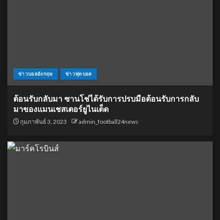
ข่าวบอลอังกฤษ
ข่าวฟุตบอล
ต้อนรับกลับมา ซานโช่ได้รับการปรบมือต้อนรับการกลับ
มาของแมนเชสเตอร์ยูไนเต็ด
กุมภาพันธ์ 3, 2023
admin_football24news