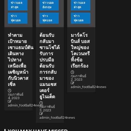
ข่าวบอล
ข่าวบอล
ข่าวบอล
ล่าสุด
อังกฤษ
ล่าสุด
ข่าว
ข่าว
ข่าว
ฟุตบอล
ฟุตบอล
ฟุตบอล
ทำตาม
ต้อนรับ
มาร์คโร
เป้าหมาย
กลับมา
บินส์ บอส
เซาแธมป์ตัน
ซานโช่ได้
ใหญ่ของ
เดินทาง
รับการ
โคเวนทรี
ไปทาง
ปรบมือ
ทิ้งข้อ
เหนือเพื่อ
ต้อนรับ
เรียกร้อง
เผชิญหน้า
การกลับ
กุมภาพันธ์
กับนิวคาส
มาของ
2, 2023
เซิ่ล
แมนเชส
admin_football24news
เตอร์
กุมภาพันธ์
ยูไนเต็ด
4, 2023
admin_football24news
กุมภาพันธ์
3, 2023
admin_football24news