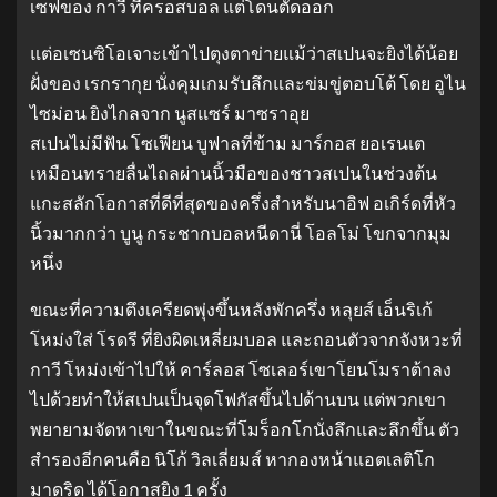
เซฟของ กาวี ที่ครอสบอล แต่โดนตัดออก
แต่อเซนซิโอเจาะเข้าไปตุงตาข่ายแม้ว่าสเปนจะยิงได้น้อย
ฝั่งของ เรกรากุย นั่งคุมเกมรับลึกและข่มขู่ตอบโต้ โดย อูไน
ไซม่อน ยิงไกลจาก นูสแซร์ มาซราอุย
สเปนไม่มีฟัน โซเฟียน บูฟาลที่ข้าม มาร์กอส ยอเรนเต
เหมือนทรายลื่นไถลผ่านนิ้วมือของชาวสเปนในช่วงต้น
แกะสลักโอกาสที่ดีที่สุดของครึ่งสําหรับนาอิฟ อเกิร์ดที่หัว
นิ้วมากกว่า บูนู กระชากบอลหนีดานี่ โอลโม่ โขกจากมุม
หนึ่ง
ขณะที่ความตึงเครียดพุ่งขึ้นหลังพักครึ่ง หลุยส์ เอ็นริเก้
โหม่งใส่ โรดรี ที่ยิงผิดเหลี่ยมบอล และถอนตัวจากจังหวะที่
กาวี โหม่งเข้าไปให้ คาร์ลอส โซเลอร์เขาโยนโมราต้าลง
ไปด้วยทําให้สเปนเป็นจุดโฟกัสขึ้นไปด้านบน แต่พวกเขา
พยายามจัดหาเขาในขณะที่โมร็อกโกนั่งลึกและลึกขึ้น ตัว
สํารองอีกคนคือ นิโก้ วิลเลี่ยมส์ หากองหน้าแอตเลติโก
มาดริด ได้โอกาสยิง 1 ครั้ง