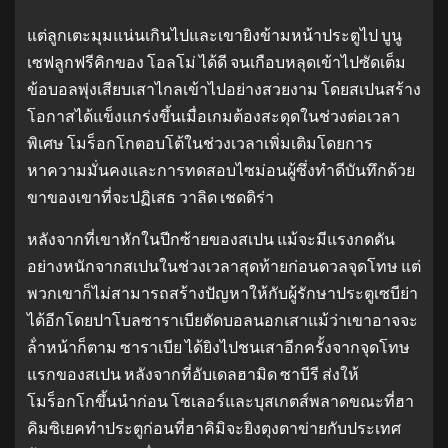
แต่ลูกเตะมุมแน่นเกินไปและเขายิงข้ามหน้าประตูไป บูนู
เซฟลูกฟรีคิกของ โอลโม่ ได้ดี จนเกือบหลุดเข้าไปซัดเต็ม
ข้อบอลพุ่งเสียบเสาไกลเข้าไปอย่างสวยงาม โดยสเปนสร้าง
โอกาสได้แข็งแกร่งขึ้นเมื่อเกมต้องสะดุดในช่วงต่อเวลา
พิเศษ โมร็อกโกตอบโต้ในช่วงเวลาเพิ่มเติมโดยการ
หาความมั่นคงและการทดสอบไซม่อนผู้ซึ่งทําดีบันทึกด้วย
ขาของเขาที่จะปฏิเสธ วาลิด เชดดิร่า
หลังจากที่เขาหักในปีกซ้ายของสเปน แม้จะมีแรงกดดัน
อย่างหนักจากสเปนในช่วงเวลาสุดท้ายก่อนดวลจุดโทษ แต่
พวกเขาก็ไม่สามารถสร้างปัญหาให้กับผู้รักษาประตูเซบีย่า
ได้อีกโดยปาโบลซาราเบียตัดบอลนอกเสาแม้ว่าเขาอาจจะ
ล้ําหน้าก็ตาม ซาราเบีย ได้ยิงไปชนเสาอีกครั้งจากจุดโทษ
แรกของสเปน หลังจากที่อับเดลฮามิด ซาบีรี ส่งให้
โมร็อกโกขึ้นนําก่อน โซเลอร์และบุสเกตส์พลาดขณะที่ฮา
คิมซิเยคทําประตูก่อนที่ฮาคิมิจะยิงตุงตาข่ายกับประเทศ