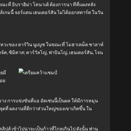
ขณะที่ อิบราฮิม่า โคนาเต้ ต้องการนา ทีที่แผงหลัง
ล้เกมนี้ จอร์แดน เฮนเดอร์สัน ไม่ได้ออกสตาร์ต ในวัน
จังหวะของ ดาร์วิน นูเญซ ในขณะที่ โมฮาเหม็ด ซาลาห์
์ค, ซิมิคาส; คาร์วัลโญ่, ฟาบินโญ่, เฮนเดอร์สัน, โจน
ดยมี
้อย
ราง การแข่งขันที่แอ อัดเช่นนี้เป็นผล ให้มีการหมุน
ที่ ผลงานที่ดีกว่าส่วนใหญ่ของเขาเกิดขึ้น ใน
ลิปส์ เข้าไปน่าจะเป็นก้าวที่ไกลเกินไป ดังนั้น ฟาน