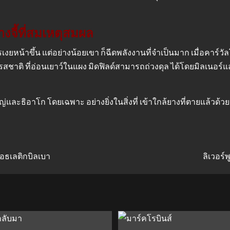
างจี้ที่สมเหตุสมผล
รเงยหน้าขึ้น แต่อย่างน้อยเขา ก็ฉีดพลังงานที่จําเป็นมาก เมื่อคาร์วัล
ารสชาติ ที่อ่อนเยาว์ในแผง มิดฟิลด์สามารถถ่วงดุล ได้โดยมิลเนอร์
นโญ่และธิอาโก โดยเฉพาะ อย่างยิ่งในสิ่งที่ เข้าใกล้ยางที่ตายแล้วด
อธเลติกบิลเบา
ลิเวอร