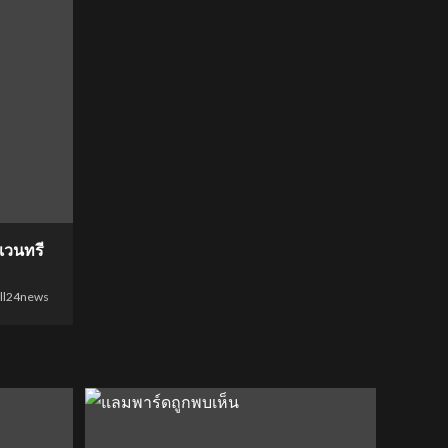
เวนทรี
all24news