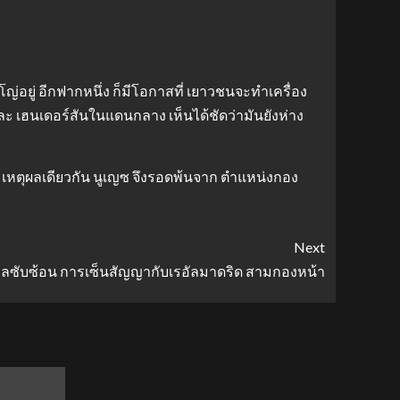
โญ่อยู่ อีกฟากหนึ่ง ก็มีโอกาสที่ เยาวชนจะทําเครื่อง
และ เฮนเดอร์สันในแดนกลาง เห็นได้ชัดว่ามันยังห่าง
้วย เหตุผลเดียวกัน นูเญซ จึงรอดพ้นจาก ตําแหน่งกอง
Next
์พูลซับซ้อน การเซ็นสัญญากับเรอัลมาดริด สามกองหน้า