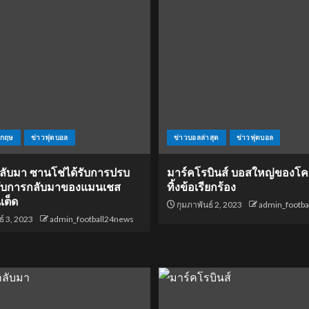
งกฤษ
ข่าวฟุตบอล
ข่าวบอลล่าสุด
ข่าวฟุตบอล
กลับมา ซานโช่ได้รับการปรบ
มาร์คโรบินส์ บอสใหญ่ของโค
รับการกลับมาของแมนเชส
ทิ้งข้อเรียกร้อง
เต็ด
กุมภาพันธ์ 2, 2023
admin_footb
์ 3, 2023
admin_football24news