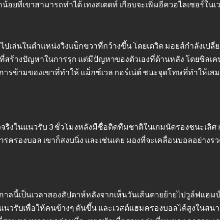
ล็กน้อยที่เขาสามารถทำได้ เทงสเตดท์ เกือบจะเพิ่มอีควอไลเซอร์ในเว
ปเล่นในตำแหน่งวิงแบ็กขวาที่กว้างขึ้น โดยเดวิด มอยส์กำลังเปลี่ยน
ี่สร้างปัญหาในการรุก แต่มีปัญหาของตัวเองที่ด้านหลัง โดยซิลเ
การข้ามของเขาที่ทำให้ แม็กซ์เวล กอร์เน่ต์ ชนะจุดโทษที่ทำให้เสม
ัวจริงในแนวรับ 3 ชั่วโมงหลังมีชื่อติดทีมชาติในเกมนัดรองชนะเลิ
รครองบอล เขาก็สงบนิ่ง และเช่นเคย มองที่จะเคลื่อนบอลอย่างรวดเ
ูกาลนี้เป็นเวลาสองสัปดาห์หลังจากเห็นวันเส้นตายย้ายไปวูล์ฟแฮม
แนวรับเพื่อให้คนข้างๆ ดันขึ้น และเวสต์แฮมครองบอลได้สูงในสนาม 