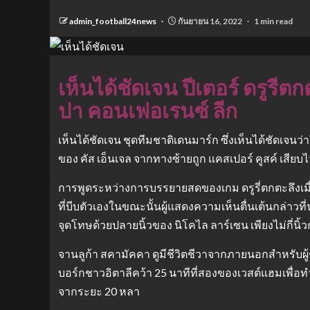
admin_football24news
กันยายน 16, 2022
1 min read
เห็นได้ชัดเจน ปีเตอร์ ดรูรี
ปา คอนเฟอเรนซ์ ลีก
เห็นได้ชัดเจน ชุดทีมชาติเดนมาร์ก ซึ่งเห็นได้ชัดเ
ของ คัส เอ็นเจล จากทางซ้ายถูก แคสเปอร์ คูสค์ เสียบไ
การพูดระหว่างการบรรยายสดของเกม ดรูรี่ตกตะลึงเม
ที่บีบตัวเองในขณะนั้นผู้แสดงความเห็นตื่นเต้นกล่าวท
จุดโทษด้วยปลายนิ้วของ นิโคไล ลาร์เซน เพียงไม่กี่
จานลูก้า สคามัคคา ดูมีชีวิตชีวาจากภายนอกสำหรับผู
บอร์กชาวอิตาลีคว้า 25 นาทีที่สองของเวสต์แฮมเพื่อท
จากระยะ 20 หลา