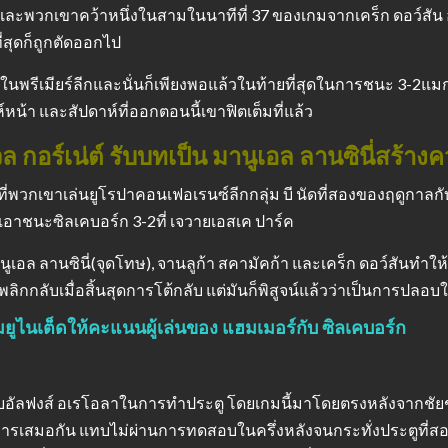
และพวกเขาคว้าหนึ่งในสามในนาทีที่ 37 ของเกมจากเคร็ก ดอว์สัน
ที่สุดก็ถูกตัดออกไป
นพรีเมียร์ลีกและนั่นก็เพียงพอแล้วในท้ายที่สุดในการชนะ 3-2แมก
์หน้า และสัปดาห์ที่ออกตอนนี้เขาฟิตเต็มที่แล้ว
วล กอร์เน่ต์ รับบทเป็น มานูเอล ลานซินี่สร้
นที่พวกเขาเล่นยูโรปาคอนเฟอเรนซ์ลีกกลุ่ม บี นัดที่สองของฤดูกา
าชนะซิลเคบอร์ก 3-2ที่ เจวายเอสเค ปาร์ค
ูเอล ลานซินี่(จุดโทษ), จานลูก้า สคามัคก้า และเคร็ก ดอว์สันทำให
ลิกกลับเมื่อสิ้นสุดการโต้กลับ แต่มันก็พิสูจน์แล้วว่าเป็นการปลอบ
แฮมยูไนเต็ดให้คะแนนผู้เล่นของ แฮมเมอร์กับ ซิลเคบอร์ก
บอัลฟงส์ อเรโอลาในการทำประตู โดยเกมนี้มาโดยตรงหลังจากชัยชนะเหน
ทีในการเสมอกัน แทบไม่ผ่านการทดสอบในครึ่งหลังจนกระทั่งประตูท