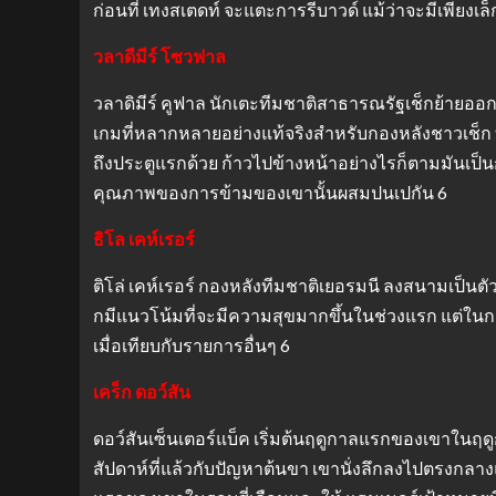
ก่อนที่ เทงสเตดท์ จะแตะการรีบาวด์ แม้ว่าจะมีเพียงเ
วลาดีมีร์ โซวฟาล
วลาดิมีร์ คูฟาล นักเตะทีมชาติสาธารณรัฐเช็กย้ายออกไ
เกมที่หลากหลายอย่างแท้จริงสำหรับกองหลังชาวเช็ก ท
ถึงประตูแรกด้วย ก้าวไปข้างหน้าอย่างไรก็ตามมันเป็น
คุณภาพของการข้ามของเขานั้นผสมปนเปกัน 6
ธิโล เคห์เรอร์
ติโล่ เคห์เรอร์ กองหลังทีมชาติเยอรมนี ลงสนามเป็นต
กมีแนวโน้มที่จะมีความสุขมากขึ้นในช่วงแรก แต่ในกา
เมื่อเทียบกับรายการอื่นๆ 6
เคร็ก ดอว์สัน
ดอว์สันเซ็นเตอร์แบ็ค เริ่มต้นฤดูกาลแรกของเขาในฤด
สัปดาห์ที่แล้วกับปัญหาต้นขา เขานั่งลึกลงไปตรงกลาง