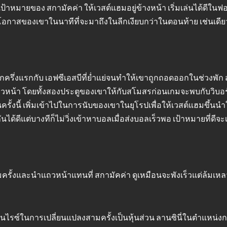
าหมายของ สกามัคค่า ให้เวสต์แฮมอยู่ข้างหน้า เริ่มเล่นได้ดีในฟอร์
สริมโอกาสของเขาในนาทีที่จะมาถึงในลีกเงียบกว่าในตอนท้าย เช่นเดี
กครึ่งแรกกับ เอฟซีเอสบีที่ย่ำแย่จนทำให้เขาถูกถอดออกในช่วงพัก ส
ถวหน้า โดยทั้งสองประตูของเขาให้กับสโมสรก่อนเกมจะพบกับวิบ
นครั้งนี้ เพิ่มเข้าไปในการนับของเขาในยุโรปเพื่อให้เวสต์แฮมขึ้
้ดีแต่บางทีก็ไม่วิ่งเข้าหาบอลเมื่อส่งบอลเร็วพอ เป้าหมายที่ดีจ
ั้งและนำแถวหน้าแทนที่ สกามัคค่า ดูเหมือนจะพังเร็วแต่ล้มเหลว
ปตันไรซ์ในการเปลี่ยนแปลงสามครั้งเป็นหุ้นส่วน ลานซินี่ในตำแห