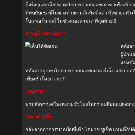
ดีจริงๆและเฉียบขาดกับการจ่ายบอลของเขาเพื่อสร้างเป้
ที่พบกับเชลซีในช่วงท้ายเกมลีกนัดที่แล้ว ซึ่งช่วยเ
โบล ฟอร์นาลส์ ในช่วงสองสามนาทีสุดท้าย 8
จานลูก้า สคามัคคา
หลังจา
ผู้นำแ
แข่งขั
หลังจากถูกพบโดยการจ่ายบอลของคอร์เน็ต แย่งบอลกันได
เพียงชั่วโมงกว่าๆ 7
เบญรามา
มาหลังจากเครื่องหมายชั่วโมงในการเปลี่ยนแปลงสามคร
โตมาช ซูเช็ค
กลับจากอาการบาดเจ็บที่เท้า โตมาช ซูเช็ค แทนที่กั