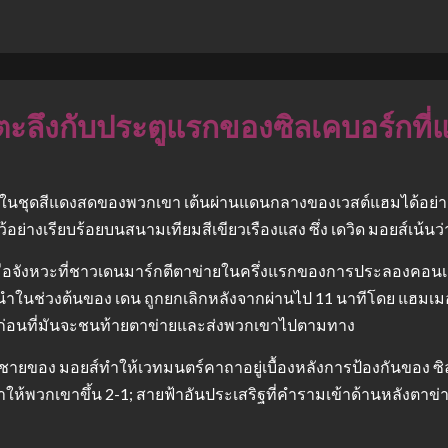
ตกตะลึงกับประตูแรกของซิลเคบอร์กที่
จนว่าในชุดสีแดงสดของพวกเขา เต้นผ่านแดนกลางของเวสต์แฮมได้อย่
ว้อย่างเรียบร้อยบนสนามเทียมสีเขียวเรืองแสง ซึ่ง เดวิด มอยส์เน้น
ื่อจังหวะที่ชาวเดนมาร์กตีตาข่ายในครึ่งแรกของการประลองคอนเ
ี่นำในช่วงต้นของ เดน ถูกยกเลิกหลังจากผ่านไป 11 นาทีโดย แฮมเมอ
นิ้วก่อนที่มันจะชนท้ายตาข่ายและส่งพวกเขาไปตามทาง
้ชายของ มอยส์ทำให้เวทมนตร์คาถาอยู่เบื้องหลังการป้องกันของ ซิ
ำให้พวกเขาขึ้น 2-1; สายฟ้าอันประเสริฐที่คำรามเข้าด้านหลังตาข่