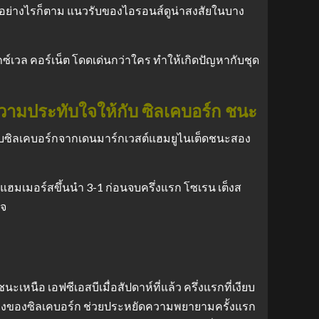
 อย่างไรก็ตาม แนวรับของไอรอนส์ดูน่าสงสัยในบาง
ซ์เวล คอร์เน็ต โดดเด่นกว่าใคร ทำให้เกิดปัญหากับชุด
างความประทับใจให้กับ ซิลเคบอร์ก ชนะ
ลกับซิลเคบอร์กจากเดนมาร์กเวสต์แฮมยูไนเต็ดชนะสอง
้แฮมเมอร์สขึ้นนำ 3-1 ก่อนจบครึ่งแรก โซเรน เต็งส
ใจ
ือ เอฟซีเอสบีเมื่อสัปดาห์ที่แล้ว ครึ่งแรกที่เงียบ
ี่สองของซิลเคบอร์ก ช่วยประหยัดความพยายามครั้งแรก