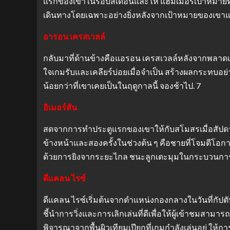
แรกของเขาในรอบสี่เดือนและให้ แฮมเมอร์เป้าหมายท
เดินทางโดยเฉพาะอย่างยิ่งหลังจากเป้าหมายของเขา
อารอน เครสเวลล์
กลับมาที่ด้านข้างคือแอรอน เครสเวลล์หลังจากพลาดเ
ใจเกมรับและเคลียร์บ่อยเมื่อจำเป็น สร้างผลกระทบอย
น้อยกว่าที่เขาเคยเป็นในฤดูกาลนี้ จองช้าไป. 7
อิเมอร์สัน
สดจากการทำประตูแรกของเขาให้กับสโมสรเมื่อสัปดาห์
ข้างหน้าและสองครั้งในช่วงต้น ๆ คือชายที่โจมตีโอกาสค
ด้วยการยิงจากระยะไกล ชนะลูกเตะมุมในกระบวนการที
ดีแคลน ไรซ์
ดีแคลน ไรซ์เริ่มต้นจากตำแหน่งกองกลางในวันที่กัปต
ชี้นำการวิ่งและการเลิกเล่นที่ดีเพื่อให้ผู้เข้าชมสามา
พิจารณาจากพื้นผิวเทียมเปียกที่เกมกำลังเล่นอยู่ ให้ก