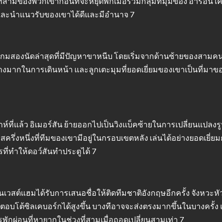
ี่สามของพวกเขาก่อนที่จะหยุดพักเมื่อรวมกลุ่มที่มุมของ อารอน
และนำแนวรับของเขาได้ดีและมีอำนาจ 7
กมสองนัดล่าสุดที่มีปัญหาขาหนีบ โดยเริ่มจากด้านซ้ายของสามคนเ
่างมากในการเดินหน้า และลูกเตะมุมที่ยอดเยี่ยมของเขาเป็นที่มา
ที่แล้ว อิเมอร์สัน ย้ายออกไปเป็นวิงแบ็คซ้ายในการเปลี่ยนแปล
รึ่งหนึ่งที่ทีมของเขามีอยู่ในกรอบเขตหลัง เล่นได้อย่างยอดเยี่ยมก
่ทำให้ดอว์สันทำประตูได้ 7
ันเวสต์แฮมได้รับการเสนอชื่อให้ติดทีมชาติอังกฤษอีกครั้ง จังหวะ
รถตอบโต้ซิลเคบอร์กได้สูงขึ้น บางทีอาจจะส่งตรงมากขึ้นในบางครั้ง แ
ารพักผ่อนที่หายากในช่วงที่สามเมื่อถอดเปลี่ยนสามเท่า 7