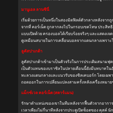
มานูเอล ลานซินี่
เริ่มด้วยการเป็นหนึ่งในสองมิดฟิลด์ตัวกลางหลังจากถ
จากที่ คอร์เน็ต ถูกลากลงไปในกรอบเขตโทษ ประสิทธิภา
แบบเปิดด้วย ครองบอลได้เรียบร้อยจริงๆ และแสดงเจตจ
ดูเหมือนสบายในการเคลื่อนบอลจากแดนกลางเพราะไรซ์นั่
ลูคัสปาเกต้า
ลูคัสปาเกต้าเข้ามาเป็นตัวจริงในการประเดิมสนามฟุ
เป็นตัวแทนของบราซิลในปลายเดือนนี้ยังมีบทบาทในอ
ทะลวงแดนกลางและแนวรับของซิลเคบอร์ก โดยเฉพาะอย่
ถอดออกในการเปลี่ยนแปลงสามครั้งหลังเครื่องหมายชั
แม็กซ์เวล คอร์เน็ต (สตาร์แมน)
รักษาตำแหน่งของเขาในทีมหลังจากฟื้นตัวจากอาการบาด
เวลาเพียงไม่กี่นาทีหลังจากประตูเปิดช็อตของ คุสค์ น