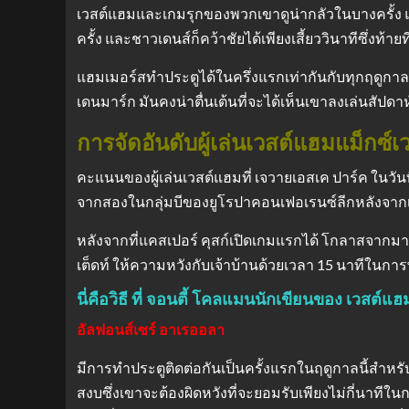
เวสต์แฮมและเกมรุกของพวกเขาดูน่ากลัวในบางครั้ง 
ครั้ง และชาวเดนส์ก็คว้าชัยได้เพียงเสี้ยววินาทีซึ่งท้าย
แฮมเมอร์สทำประตูได้ในครึ่งแรกเท่ากันกับทุกฤดูกาลใ
เดนมาร์ก มันคงน่าตื่นเต้นที่จะได้เห็นเขาลงเล่นสัปดาห
การจัดอันดับผู้เล่นเวสต์แฮมแม็กซ์เ
คะแนนของผู้เล่นเวสต์แฮมที่ เจวายเอสเค ปาร์ค ในวั
จากสองในกลุ่มบีของยูโรปาคอนเฟอเรนซ์ลีกหลังจากเอ
หลังจากที่แคสเปอร์ คุสก์เปิดเกมแรกได้ โกลาสจากมาน
เต็ดท์ ให้ความหวังกับเจ้าบ้านด้วยเวลา 15 นาทีในการพ
นี่คือวิธี ที่ จอนตี้ โคลแมนนักเขียนของ เวสต์
อัลฟอนส์เซร์ อาเรออลา
มีการทำประตูติดต่อกันเป็นครั้งแรกในฤดูกาลนี้สำหรั
สงบซึ่งเขาจะต้องผิดหวังที่จะยอมรับเพียงไม่กี่นา