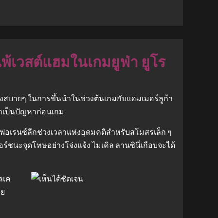
แพ้เวสต์แฮมในเกมยูฟ่า ยูโร
างสบายๆ ในการขึ้นนำในช่วงต้นเกมกับแฮมเมอร์ลูก้า
ว่าเป็นปัญหาก่อนเกม
ฟอเรนซ์ลีกช่วงเวลาแห่งอุดมคติสำหรับสโมสรเล็ก ๆ
ร์ชนะจุดโทษอย่างโจ่งแจ้ง ไมเคิล ลานซินี่เกือบจะได้
ลเค
าย