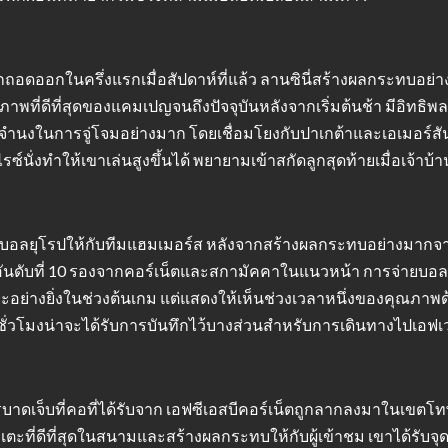
ูกถอดออกในครึ่งแรกเมื่อสัปดาห์ที่แล้ว ลานซินี่สร้างผลกระทบอย่า
พที่ดีที่สุดของแคมเปญจนถึงปัจจุบันหลังจากเริ่มต้นช้า มีอิทธิพ
ำนงในการจู่โจมอย่างมาก โดยเชื่อมโยงกับปาเกต้าและเอเมอร์สันใ
งทำให้เขาเล่นสูงขึ้นได้ พยายามเข้าสกัดลูกสุดท้ายเมื่อเจ้าบ้าน
ตบอลยุโรปให้กับทีมแฮมเมอร์ส หลังจากสร้างผลกระทบอย่างมากจาก
ันดับที่ 10 รองจากคอร์เน็ตและสกามัคคาในแนวหน้า การจ่ายบอลท
างยิ่งในช่วงต้นเกม แต่แสดงให้เห็นช่วงเวลาหนึ่งของคุณภาพด้ว
่วโมงน่าจะได้รับการบันทึกไว้บางส่วนสำหรับการเดินทางไปเอฟเวอ
เจ็บที่คอที่ได้รับจาก เอฟซีเอสบีคอร์เน็ตถูกลากลงมาในเขตโทษเ
ักเตะที่ดีที่สุดในสนามและสร้างผลกระทบให้กับผู้เข้าชม เขาได้รับ