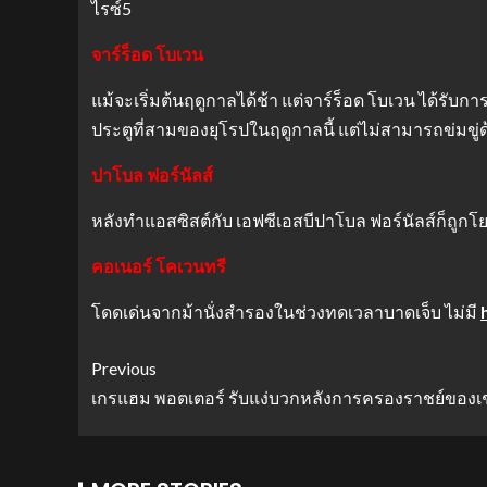
ไรซ์5
จาร์ร็อด โบเวน
แม้จะเริ่มต้นฤดูกาลได้ช้า แต่จาร์ร็อด โบเวน ได้รับ
ประตูที่สามของยุโรปในฤดูกาลนี้ แต่ไม่สามารถข่มขู่
ปาโบล ฟอร์นัลส์
หลังทำแอสซิสต์กับ เอฟซีเอสบีปาโบล ฟอร์นัลส์ก็ถู
คอเนอร์ โคเวนทรี
โดดเด่นจากม้านั่งสำรองในช่วงทดเวลาบาดเจ็บ ไม่มี
Previous
เกรแฮม พอตเตอร์ รับแง่บวกหลังการครองราชย์ของเช