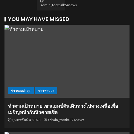
admin_football24news
YOU MAY HAVE MISSED
ข่าวบอลล่าสุด
ข่าวฟุตบอล
ทำตามเป้าหมาย เซาแธมป์ตันเดินทางไปทางเหนือเพื่อ
เผชิญหน้ากับนิวคาสเซิ่ล
กุมภาพันธ์ 4, 2023
admin_football24news