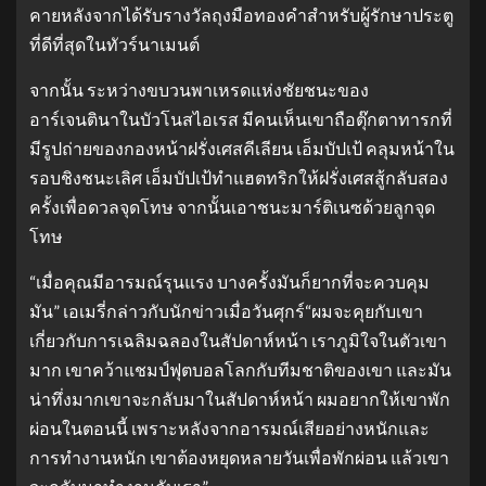
คายหลังจากได้รับรางวัลถุงมือทองคำสำหรับผู้รักษาประตู
ที่ดีที่สุดในทัวร์นาเมนต์
จากนั้น ระหว่างขบวนพาเหรดแห่งชัยชนะของ
อาร์เจนตินาในบัวโนสไอเรส มีคนเห็นเขาถือตุ๊กตาทารกที่
มีรูปถ่ายของกองหน้าฝรั่งเศสคีเลียน เอ็มบัปเป้ คลุมหน้าใน
รอบชิงชนะเลิศ เอ็มบัปเป้ทำแฮตทริกให้ฝรั่งเศสสู้กลับสอง
ครั้งเพื่อดวลจุดโทษ จากนั้นเอาชนะมาร์ติเนซด้วยลูกจุด
โทษ
“เมื่อคุณมีอารมณ์รุนแรง บางครั้งมันก็ยากที่จะควบคุม
มัน” เอเมรี่กล่าวกับนักข่าวเมื่อวันศุกร์“ผมจะคุยกับเขา
เกี่ยวกับการเฉลิมฉลองในสัปดาห์หน้า เราภูมิใจในตัวเขา
มาก เขาคว้าแชมป์ฟุตบอลโลกกับทีมชาติของเขา และมัน
น่าทึ่งมากเขาจะกลับมาในสัปดาห์หน้า ผมอยากให้เขาพัก
ผ่อนในตอนนี้ เพราะหลังจากอารมณ์เสียอย่างหนักและ
การทำงานหนัก เขาต้องหยุดหลายวันเพื่อพักผ่อน แล้วเขา