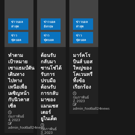
ข่าวบอล
ข่าวบอล
ข่าวบอล
ล่าสุด
อังกฤษ
ล่าสุด
ข่าว
ข่าว
ข่าว
ฟุตบอล
ฟุตบอล
ฟุตบอล
ทำตาม
ต้อนรับ
มาร์คโร
เป้าหมาย
กลับมา
บินส์ บอส
เซาแธมป์ตัน
ซานโช่ได้
ใหญ่ของ
เดินทาง
รับการ
โคเวนทรี
ไปทาง
ปรบมือ
ทิ้งข้อ
เหนือเพื่อ
ต้อนรับ
เรียกร้อง
เผชิญหน้า
การกลับ
กุมภาพันธ์
กับนิวคาส
มาของ
2, 2023
เซิ่ล
แมนเชส
admin_football24news
เตอร์
กุมภาพันธ์
ยูไนเต็ด
4, 2023
admin_football24news
กุมภาพันธ์
3, 2023