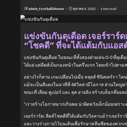
admin_football24news
ตุลาคม 4, 2022
1 min read
แข่งขันกันดุเดือด เจอร์ราร์ดเ
“โชคดี” ที่จะได้แต้มกับแอสตั
แข่งขันกันดุเดือด ในขณะที่ทั้งสองฝ่ายเล่น 0-0 ที่
ได้แย่ แต่ลีดส์เป็นกองหน้าในครึ่งแรก โดยเข้าไปตามห
อย่างไรก็ตาม เกมเปลี่ยนไปเมื่อ หลุยส์ ซินิสเตร์รา โด
แม้จะเป็นสีแดงในนาทีที่ 48วิลล่ามีโอกาส ส่วนใหญ่ผ่าน โ
ขณะที่ เลียม คูเปอร์ และ ลุค อายลิง สร้างบล็อกที่ยอดเย
“เราสร้างโอกาสมากเกินพอ น่าผิดหวังเล็กน้อยเพราะครึ
เจอร์ราร์ด: ลีดส์โชคดีที่ได้แต้มกับวิลลาแม้ว่าเจอร์ร
และวางร่างกายไว้บนเส้นเพื่อรักษาคลีนชีตของพวกเขา