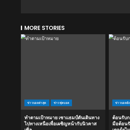
MORE STORIES
ข่าวบอลล่าสุด
ข่าวฟุตบอล
ข่าวบอลอั
ทำตามเป้าหมาย เซาแธมป์ตันเดินทาง
ต้อนรับ
ไปทางเหนือเพื่อเผชิญหน้ากับนิวคาส
มือต้อน
เซิ่ล
เตอร์ยูไน