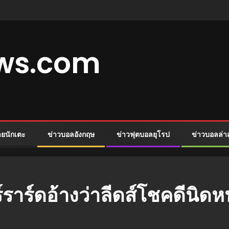
ews.com
ายนักเตะ
ข่าวบอลอังกฤษ
ข่าวฟุตบอลยุโรป
ข่าวบอลล่า
ร์ราร์ดอ้างว่าลีดส์โชคดีนิ