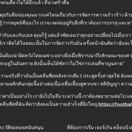
นเดียวไม่ได้อีกแล้ว ที่น่าเศร้าคือ
ณพูดคุยกับทีมของคุณมากแค่ไหนเกี่ยวกับการจัดการความก้าวร้าว ด้า
ารู้ว่ากลยุทธ์คืออะไร เราจะจดจ่ออยู่กับสิ่งที่เราต้องการบรรลุ และ
ำกับและกับบอล คุณก็รู้ แต่แล้วชัดเจนว่าทุกอย่างเปลี่ยนไปเมื่อเร
าคิดได้ในขณะนั้นในการจัดการกับมัน ครั้งหน้าฉันคิดว่าฉันจะใช้ก
นั่นต้องน่าผิดหวังโดยเฉพาะอย่างยิ่งเมื่อพิจารณาถึงลักษณะของควา
อยู่ในอันตราย ดังนั้นเห็นได้ชัดว่าไม่ใช่การเล่นที่ชาญฉลาด”
ามจริงที่ว่ามันเป็นคลีนชีตหลังจากเสีย 5 ประตูครั้งล่าสุดใช่ ฉันห
ยายามผลักดันกลุ่มนี้อย่างต่อเนื่องเพื่อเลี้ยงดูพวกเขา สติปัญญา คว
ตาเป็นอย่างไร เรายังไปไม่ถึง ระหว่างนี้ เราต้องพยายามต่อไป และ
ลีนชีตที่ฉัน คิดว่ายังคงเป็นความสำเร็จที่ยิ่งใหญ่
https://footb
ะวัติย่อคอยสนับสนุน
ที่ต้องการเริ่ม เจอร์เก้น คล็อ