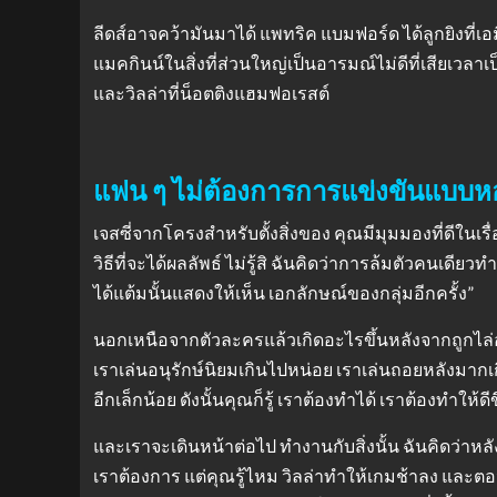
ลีดส์อาจคว้ามันมาได้ แพทริค แบมฟอร์ด ได้ลูกยิงที่เอ
แมคกินน์ในสิ่งที่ส่วนใหญ่เป็นอารมณ์ไม่ดีที่เสียเวลา
และวิลล่าที่น็อตติงแฮมฟอเรสต์
แฟน ๆ ไม่ต้องการการแข่งขันแบบ
เจสซี่จากโครงสำหรับตั้งสิ่งของ คุณมีมุมมองที่ดีในเรื่อง
วิธีที่จะได้ผลลัพธ์ ไม่รู้สิ ฉันคิดว่าการล้มตัวคนเด
ได้แต้มนั้นแสดงให้เห็น เอกลักษณ์ของกลุ่มอีกครั้ง”
นอกเหนือจากตัวละครแล้วเกิดอะไรขึ้นหลังจากถูกไล
เราเล่นอนุรักษ์นิยมเกินไปหน่อย เราเล่นถอยหลังมาก
อีกเล็กน้อย ดังนั้นคุณก็รู้ เราต้องทำได้ เราต้องทำให้ด
และเราจะเดินหน้าต่อไป ทำงานกับสิ่งนั้น ฉันคิดว่าห
เราต้องการ แต่คุณรู้ไหม วิลล่าทำให้เกมช้าลง และตอนน