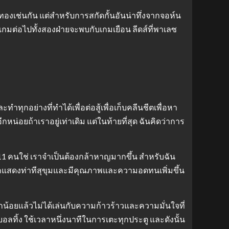
าสทองเช่นกัน แต่สำหรับการสกัดกั้นอันน่าทึ่งจากจอห์น
ี เกมต่อไปทั้งสองฝ่ายจะพบกับเกมเยือน ลีดส์ที่พาเลซ
ะทำทุกอย่างที่ทำได้เพื่อต่อสู้เพื่อเก็บคลีนชีตเพื่อหา
หน่อยถ้าเราอยู่เท่าเดิม แต่ในท้ายที่สุด ฉันคิดว่าการ
1 คนใช่ เราจำเป็นต้องกล้าหาญมากขึ้น สำหรับฉัน
ารถแสดงท่าทีสุขุมและมีคุณภาพและความอดทนเพิ่มขึ้น
กน้อยแล้วไม่ได้เล่นกับความก้าวร้าวและความมั่นใจที่
นบอลทิ้ง ใช้เวลาหนึ่งนาทีในการเตะทุกประตู และดังนั้น