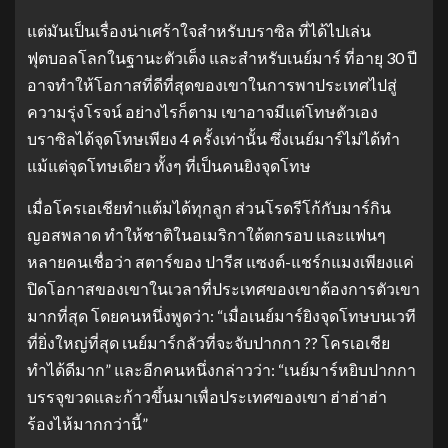
แต่มันเป็นเรื่องน่าเศร้าใจสำหรับบราซิล ที่ได้ไปเล่น
ฟุตบอลโลกในฐานะตัวเต็ง และสำหรับเนย์มาร์ ที่อายุ 30 ปี
อาจทำให้โอกาสที่ดีที่สุดของเขาในการพาประเทศไปสู่
ความรุ่งโรจน์ อย่างไรก็ตาม เขาอาจมีแต่โทษตัวเอง
บราซิลได้จุดโทษเพียง 4 ครั้งเท่านั้น ซึ่งเนย์มาร์ไม่ได้ทำ
แม้แต่จุดโทษเดียว ทั้งๆ ที่เป็นคนยิงจุดโทษ
เมื่อโครเอเชียทำแต้มได้ทุกลูก ส่วนโรดรีโก้กับมาร์กิน
ญอสพลาด ทำให้ชาติในอเมริกาใต้ตกรอบ และแฟนๆ
หลายคนเชื่อว่า สตาร์ของ ปารีส แซงต์-แชร์กแมงเพียงแค่
ปิดโอกาสของเขาในเวลาที่ประเทศของเขาต้องการตัวเขา
มากที่สุด โดยคนหนึ่งพูดว่า: “เมื่อเนย์มาร์ยิงจุดโทษบนเวที
ที่ยิ่งใหญ่ที่สุด เนย์มาร์กลัวที่จะจับปากกา ?? โครเอเชีย
ทำได้ดีมาก” และอีกคนหนึ่งกล่าวว่า: “เนย์มาร์หยิบปากกา
บรรจุขวดและก้าวขึ้นมาเพื่อประเทศของเขา ฮ่าฮ่าฮ่า
ร้องไห้มากกว่านี้”