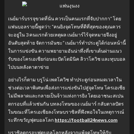
เนย์มาร์บรรจุขวดที่นั่น ควรเป็นคนแรกที่จับปากกา” โดย
แฟนบอลรายนี้พูดว่า: “คนยิงจุดโทษที่ดีที่สุดของคุณควร
จะอยู่ใน 3 คนแรกด้วยเหตุผล เนย์มาร์ไร้จุดหมายจึงอยู่
อันดับสุดท้าย จัดการมันซะ” เนย์มาร์ทำประตูได้ก่อนหน้านี้
ในการแข่งขัน ความพยายามอันน่าทึ่งที่เขาเต้นผ่านแนว
รับของโครเอเชียก่อนจะปัดโดมินิค ลิวาโควิช และทุบบอล
ไปบนหลังคาตาข่าย
อย่างไรก็ตาม บรูโน่ เพตโควิช ทำประตูก่อนหมดเวลาใน
ช่วงต่อเวลาพิเศษเพื่อส่งการแข่งขันไปสู่จุดโทษ โครเอเชีย
ไม่มีพลาดและกลายเป็นจ้าวแห่งการยิง โดยเอาชนะสเปน
ตกรอบที่แล้วเช่นกัน บทลงโทษของ เนย์มาร์ กลับตาลปัตร
ในขณะที่โครเอเชียลงโทษบราซิลที่พึงพอใจในเหตุการณ์
ระทึกขวัญฟุตบอลโลก
https://football24news.com
บราซิลตกรอบฟุตบอลโลกหลังจากแพ้จุดโทษให้กับ