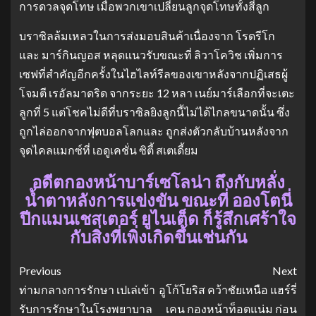
การดวลจุดโทษ เมื่อพวกเขาเปลี่ยนลูกจุดโทษทั้งสี่ลูก
บราซิลล้มเหลวในการส่งมอบสินค้าเนื่องจาก โรดรีโก
และ มาร์กินญอส หลุดแนวรับขณะที่ ลิวาโควิช เพิ่มการ
เซฟที่สำคัญอีกครั้งในไฮไลท์รีลของเขาหลังจากปฏิเสธผู้
โจมตี เรอัลมาดริด จากระยะ 12 หลา เนย์มาร์เลือกที่จะเตะ
ลูกที่ 5 แต่โชคไม่ดีที่บราซิลยิงลูกนี้ไม่ได้ไกลขนาดนั้น ซึ่ง
ถูกไล่ออกจากฟุตบอลโลกและ ถูกส่งตัวกลับบ้านหลังจาก
จุดไคลแมกซ์ที่ เอดูเคชั่น ซิตี้ สเตเดี้ยม
อดีตกองหน้าบาร์เซโลน่า ถึงกับหลั่ง
น้ำตาหลังการแข่งขัน ขณะที่ อองโตนี่
ปีกแมนเชสเตอร์ ยูไนเต็ด ก็รู้สึกเศร้าใจ
กับสิ่งที่เพิ่งเกิดขึ้นเช่นกัน
Previous
Next
ท่ามกลางการรักษา เปเล่เข้า
อูโก้โยริส คว้าชัยเหนือ แฮร์รี่
รับการรักษาในโรงพยาบาล
เคน กองหน้าท็อตแน่ม ก่อน