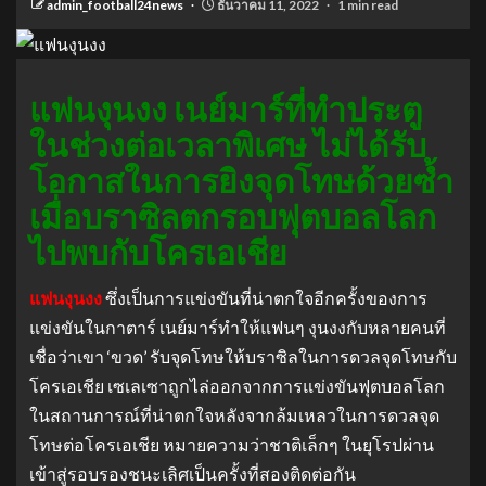
admin_football24news
ธันวาคม 11, 2022
1 min read
แฟนงุนงง เนย์มาร์ที่ทำประตู
ในช่วงต่อเวลาพิเศษ ไม่ได้รับ
โอกาสในการยิงจุดโทษด้วยซ้ำ
เมื่อบราซิลตกรอบฟุตบอลโลก
ไปพบกับโครเอเชีย
แฟนงุนงง
ซึ่งเป็นการแข่งขันที่น่าตกใจอีกครั้งของการ
แข่งขันในกาตาร์ เนย์มาร์ทำให้แฟนๆ งุนงงกับหลายคนที่
เชื่อว่าเขา ‘ขวด’ รับจุดโทษให้บราซิลในการดวลจุดโทษกับ
โครเอเชีย เซเลเซาถูกไล่ออกจากการแข่งขันฟุตบอลโลก
ในสถานการณ์ที่น่าตกใจหลังจากล้มเหลวในการดวลจุด
โทษต่อโครเอเชีย หมายความว่าชาติเล็กๆ ในยุโรปผ่าน
เข้าสู่รอบรองชนะเลิศเป็นครั้งที่สองติดต่อกัน