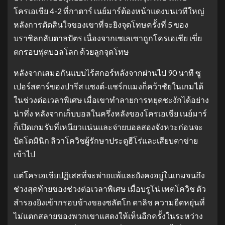
โครเอเชีย 4-2 ที่กาตาร์ เนย์มาร์ต้องหน้าแดงบนเวทีใหญ่
หลังการตัดสินใจของเขาที่จะยิงจุดโทษครั้งที่ 5 ของ
บราซิลกลับตาลปัตร เนื่องจากเซเลเซาถูกโครเอเชีย เขี่ย
ตกรอบฟุตบอลโลก ด้วยลูกจุดโทษ
หลังจากเสมอกันแบบไร้สกอร์หลังจากผ่านไป 90 นาที ซู
เปอร์สตาร์ของปารีส แซงต์-แชร์กแมงก็คว้าชัยในเกมได้
ในช่วงต่อเวลาพิเศษ เมื่อเขาทำลายการหยุดชะงักได้อย่าง
น่าทึ่ง หลังจากเก็บบอลในครึ่งหลังของโครเอเชีย เนย์มาร์
ก็เปิดเกมรับที่เหนียวแน่นและจ่ายบอลสองจังหวะก่อนจะ
ปัดโดมินิก ลิวาโควิชผู้รักษาประตูฮีโร่และเสียบตาข่าย
เข้าไป
แต่โครเอเชียปฏิเสธที่จะพ่ายแพ้และยังคงอยู่ในเกมจนถึง
ช่วงสุดท้ายของช่วงต่อเวลาพิเศษ เมื่อบรูโน่ เพตโควิช ตัว
สำรองยิงเข้ากรอบข้างของซลัตโก ดาลิช ความยืดหยุ่นที่
ไม่แตกสลายของพวกเขาแสดงให้เห็นอีกครั้งในระหว่าง