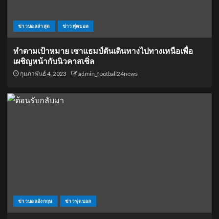
ข่าวบอลล่าสุด
ข่าวฟุตบอล
ทำตามเป้าหมาย เซาแธมป์ตันเดินทางไปทางเหนือเพื่อ
เผชิญหน้ากับนิวคาสเซิ่ล
กุมภาพันธ์ 4, 2023
admin_football24news
ข่าวบอลอังกฤษ
ข่าวฟุตบอล