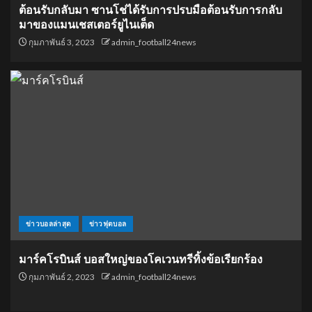
ต้อนรับกลับมา ซานโช่ได้รับการปรบมือต้อนรับการกลับ
มาของแมนเชสเตอร์ยูไนเต็ด
กุมภาพันธ์ 3, 2023
admin_football24news
ข่าวบอลล่าสุด
ข่าวฟุตบอล
มาร์คโรบินส์ บอสใหญ่ของโคเวนทรีทิ้งข้อเรียกร้อง
กุมภาพันธ์ 2, 2023
admin_football24news