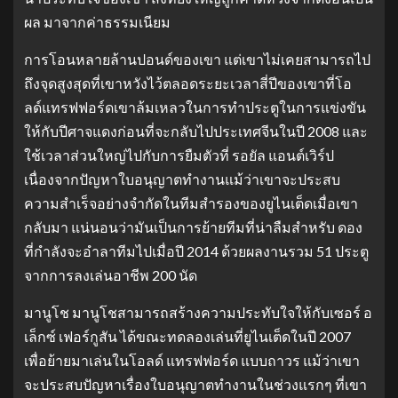
ผล มาจากค่าธรรมเนียม
การโอนหลายล้านปอนด์ของเขา แต่เขาไม่เคยสามารถไป
ถึงจุดสูงสุดที่เขาหวังไว้ตลอดระยะเวลาสี่ปีของเขาที่โอ
ลด์แทรฟฟอร์ดเขาล้มเหลวในการทําประตูในการแข่งขัน
ให้กับปีศาจแดงก่อนที่จะกลับไปประเทศจีนในปี 2008 และ
ใช้เวลาส่วนใหญ่ไปกับการยืมตัวที่ รอยัล แอนต์เวิร์ป
เนื่องจากปัญหาใบอนุญาตทํางานแม้ว่าเขาจะประสบ
ความสําเร็จอย่างจํากัดในทีมสํารองของยูไนเต็ดเมื่อเขา
กลับมา แน่นอนว่ามันเป็นการย้ายทีมที่น่าลืมสําหรับ ดอง
ที่กําลังจะอําลาทีมไปเมื่อปี 2014 ด้วยผลงานรวม 51 ประตู
จากการลงเล่นอาชีพ 200 นัด
มานูโช มานูโชสามารถสร้างความประทับใจให้กับเซอร์ อ
เล็กซ์ เฟอร์กูสัน ได้ขณะทดลองเล่นที่ยูไนเต็ดในปี 2007
เพื่อย้ายมาเล่นในโอลด์ แทรฟฟอร์ด แบบถาวร แม้ว่าเขา
จะประสบปัญหาเรื่องใบอนุญาตทํางานในช่วงแรกๆ ที่เขา