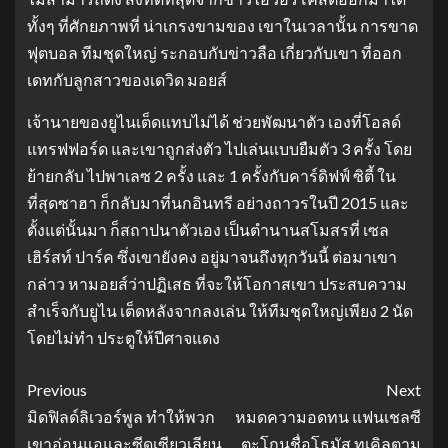
ทั้งๆ ที่ศักยภาพที่ น่าเกรงขามของ เขาในเวลานั้น การขาด
ฟุตบอล ทีมชุดใหญ่ ระกอบกับข่าวลือ เกี่ยวกับเขา ที่ออก
เดทกับลูกสาวของเดวิด มอยส์
เจ้านายของยูไนเต็ดแทบไม่ได้ ช่วยพัฒนาตัว เองที่โอลด์
แทรฟฟอร์ด และเขาถูกส่งตัว ไปเล่นแบบยืมตัว 3 ครั้ง โดย
ย้ายกลับ ไปพาเลซ 2 ครั้ง และ 1 ครั้งกับคาร์ดิฟฟ์ ซิตี้ ใน
ที่สุดซาฮา ก็กลับมาที่นกอินทรี อย่างถาวรในปี 2015 และ
ตั้งแต่นั้นมา ก็สถาปนาตัวเอง เป็นตํานานสโมสรที่ เซล
เฮิร์สท์ ปาร์ค ซึ่งเขายังคง อยู่มาจนถึงทุกวันนี้ ต่อมาเขา
กล่าว หามอยส์ว่าปฏิเสธ ที่จะให้โอกาสเขา ประสบความ
สําเร็จกับยูไน เต็ดหลังจากลงเล่น ให้ทีมชุดใหญ่เพียง 2 นัด
โดยไม่ทํา ประตูให้ปีศาจแดง
Previous
Next
มิดฟิลด์ลิเวอร์พูล ทําให้พวก
หมดความอดทน แฟนเชลซี
เขาอ่อนแอและซีดเซียวเลียน
ตะโกนชื่อโธมัส ทูเคิลตาม