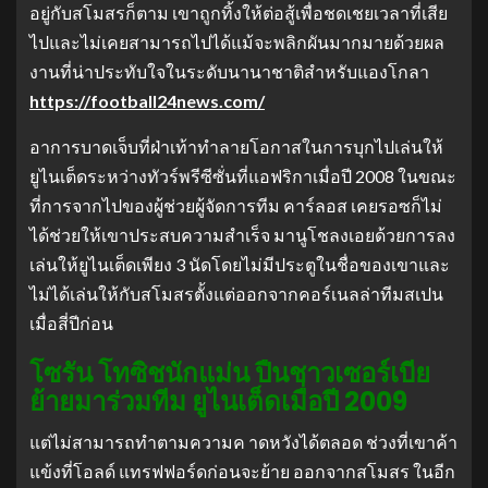
อยู่กับสโมสรก็ตาม เขาถูกทิ้งให้ต่อสู้เพื่อชดเชยเวลาที่เสีย
ไปและไม่เคยสามารถไปได้แม้จะพลิกผันมากมายด้วยผล
งานที่น่าประทับใจในระดับนานาชาติสําหรับแองโกลา
https://football24news.com/
อาการบาดเจ็บที่ฝ่าเท้าทําลายโอกาสในการบุกไปเล่นให้
ยูไนเต็ดระหว่างทัวร์พรีซีซั่นที่แอฟริกาเมื่อปี 2008 ในขณะ
ที่การจากไปของผู้ช่วยผู้จัดการทีม คาร์ลอส เคยรอซก็ไม่
ได้ช่วยให้เขาประสบความสําเร็จ มานูโชลงเอยด้วยการลง
เล่นให้ยูไนเต็ดเพียง 3 นัดโดยไม่มีประตูในชื่อของเขาและ
ไม่ได้เล่นให้กับสโมสรตั้งแต่ออกจากคอร์เนลล่าทีมสเปน
เมื่อสี่ปีก่อน
โซรัน โทซิชนักแม่น ปืนชาวเซอร์เบีย
ย้ายมาร่วมทีม ยูไนเต็ดเมื่อปี 2009
แต่ไม่สามารถทําตามความค าดหวังได้ตลอด ช่วงที่เขาค้า
แข้งที่โอลด์ แทรฟฟอร์ดก่อนจะย้าย ออกจากสโมสร ในอีก