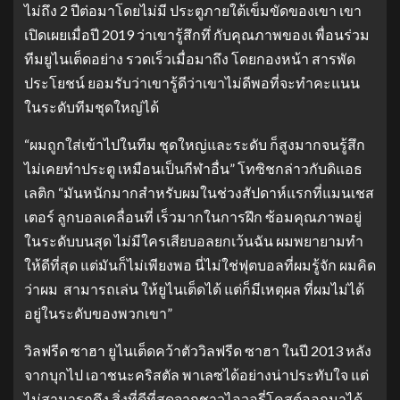
ไม่ถึง 2 ปีต่อมาโดยไม่มี ประตูภายใต้เข็มขัดของเขา เขา
เปิดเผยเมื่อปี 2019 ว่าเขารู้สึกทึ่ กับคุณภาพของเ พื่อนร่วม
ทีมยูไนเต็ดอย่าง รวดเร็วเมื่อมาถึง โดยกองหน้า สารพัด
ประโยชน์ ยอมรับว่าเขารู้ดีว่าเขาไม่ดีพอที่จะทําคะแนน
ในระดับทีมชุดใหญ่ได้
“ผมถูกใส่เข้าไปในทีม ชุดใหญ่และระดับ ก็สูงมากจนรู้สึก
ไม่เคยทําประตู เหมือนเป็นกีฬาอื่น” โทซิชกล่าวกับดิแอธ
เลติก “มันหนักมากสําหรับผมในช่วงสัปดาห์แรกที่แมนเชส
เตอร์ ลูกบอลเคลื่อนที่ เร็วมากในการฝึก ซ้อมคุณภาพอยู่
ในระดับบนสุด ไม่มีใครเสียบอลยกเว้นฉัน ผมพยายามทํา
ให้ดีที่สุด แต่มันก็ไม่เพียงพอ นี่ไม่ใช่ฟุตบอลที่ผมรู้จัก ผมคิด
ว่าผม สามารถเล่น ให้ยูไนเต็ดได้ แต่ก็มีเหตุผล ที่ผมไม่ได้
อยู่ในระดับของพวกเขา”
วิลฟรีด ซาฮา ยูไนเต็ดคว้าตัววิลฟรีด ซาฮา ในปี 2013 หลัง
จากบุกไป เอาชนะคริสตัล พาเลซได้อย่างน่าประทับใจ แต่
ไม่สามารถดึง สิ่งที่ดีที่สุดจากชาวไอวอรี่โคสต์ออกมาได้