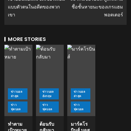
แบบตัวตนในอดีตของพวก
ชื่อชั้นหายนะของเกรแฮม
เขา
พอตเตอร์
MORE STORIES
ข่าวบอล
ข่าวบอล
ข่าวบอล
ล่าสุด
อังกฤษ
ล่าสุด
ข่าว
ข่าว
ข่าว
ฟุตบอล
ฟุตบอล
ฟุตบอล
ทำตาม
ต้อนรับ
มาร์คโร
เป้าหมาย
กลับมา
บินส์ บอส