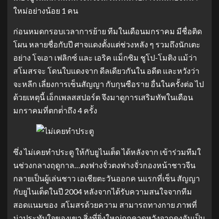
ใหม่อย่างน้อย 1 คน
ก่อนหมดกรอบเวลาการย้าย ทีมในเดือนมกราคม มีชื่อติด
โผน หลายชื่อกับปี ศาจแดงตั้งแต่ช่วงหลัง ๆ รวมถึงนักเตะ
อย่าง โจเอา เฟลิกซ์ และ เอริค แม็กซิม ชูโป-โมติง แม้ว่า
สโมสรจะ โดนใบแดงจาก ดีลเดียวกันใน อดีต และหวังว่า
จะหลีก เลี่ยงการเซ็นสัญญา กับกุนซือราย อื่นในครั้งต่อ ไป
ด้วยเหตุนี้ เอ็กเพลสสปอร์ต จึงมาดูการเสริมทัพในเดือน
มกราคมที่ตกต่ําถึง 4 ครั้ง
ซึ่ง ไม่เคยทําประตู ให้กับยูไนเต็ด ได้หลังจาก เข้าร่วมทีมใ
นช่วงกลางฤดูกาล…ตงฟางจั่วตงฟางจั่วกองหน้าชาวจีน
กลายเป็นผู้เล่นชาว เอเชียตะวันออกค นแรกที่เซ็น สัญญา
กับยูไนเต็ดในปี 2004 หลังจากได้รับความสนใจจากทีม
สอดแนมของ สโมสรด้วยความ สามารถทางกาย ภาพที่
น่าประทับใจของเขา สิ่งที่ยิ่งใหญ่ถูกคาดหวังจากดงอันเป็น