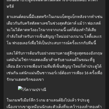
ทรีส์
ฮาแลนด์ตอนนี้มีแฮตทริกในเกมแบ็คทูแบ็กหลังจากทำเช่น
เดียวกันกับคริสตัลพาเลซในช่วงสุดสัปดาห์ แม้ว่า ฟอเรสต์
จะไม่ได้คาดหวังอะไรมากจากเกมนี้ แต่ก็ต้องทำให้เสีย
กำลังใจสำหรับการเซ็นสัญญาใหม่อย่างเรนาน โลดี้และเร
โม ฟรอยเลอร์เพื่อให้เป็นประสบการณ์ครั้งแรกกับทีมนี้
และได้รับการต้อนรับอย่างหยาบคายสู่ลีกสูงสุดของอังกฤษ
แต่มันไม่ใช่การแสดงเดี่ยวสำหรับฮาแลนด์ในขณะที่จู
เลียน อัลวาเรซเพื่อนร่วมทีมที่เซ็นสัญญาใหม่ก็ทำประตูได้
เช่นกัน แต่นักแม่นปืนชาวนอร์เวย์ต้องการเพียง 16 ครั้งเพื่อ
รักษาแฮตทริกของเขา
ในเกมพรีเมียร์ลีก 5 เกม ฮาแลนด์ยิงไปแล้ว 9 ประตู
เนื่องจากเขาดูเหมือนนักเตะตัวเต็งที่จะคว้ารองเท้าทองคำ