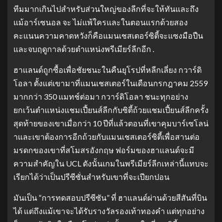
ทีมมากเกินไปสำหรับส่วนใหญ่ของลีกที่จะให้ทันและถึง
แม้อาร์เซนอล จะ ไม่แพ้ใครและในตอนแรกด้วยสอง
คะแนนความคาดหวังก็คือแมนเชสเตอร์ซิตี้จะแซงมือปืน
และจบฤดูกาลด้วยตำแหน่งพรีเมียร์ลีกอีก .
ฮาแลนด์ถูกซื้อเพื่อชัยชนะในคืนยุโรปที่หลีกเลี่ยง กวาร์ดิ
โอลา ตั้งแต่เขามาที่แมนเชสเตอร์ในเดือนกรกฎาคม 2559
มากกว่า 350 แมทช์ต่อมา กวาร์ดิโอลา ชนะทุกอย่าง
ยกเว้นตำแหน่งแชมเปี้ยนส์ลีกกับซิตี้ถ้วยแชมเปี้ยนส์ลีกครั้ง
สุดท้ายของเขาเมื่อกว่า 10 ปีที่แล้วตอนที่เขาคุมบาร์เซโลน่
าและเขาต้องการอีกถ้วยกับแมนเชสเตอร์ซิตี้เพื่อสานต่อ
มรดกของเขาที่สโมสรอังกฤษ ฟอร์มของฮาแลนด์จะมี
ความสำคัญใน UCL ดังนั้นเกมในพรีเมียร์ลีกเหล่านี้แทบจะ
เรียกได้ว่าเป็นปรีซีซั่นสำหรับเขาที่จะเปียกปอน
มันเป็น “การทดสอบปรีซีซัน” ที่ ฮาแลนด์ผ่านด้วยสีสันที่บิน
ได้ แต่ถึงแม้เขาจะได้รับรางวัลรองเท้าทองคำ แต่ทุกอย่าง