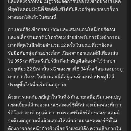
และหลังจากที่ทีมไม่รู้ว่าจะจัดการบอลให้เขาอย่างไรให้ดี
ที่สุดในคอมมิวนิตี้ ชิลด์ที่แพ้ให้กับลิเวอร์พูลพวกเขาก็หา
ทางออกได้แล้วในตอนนี้
ฮาแลนด์ยิงเข้ากรอบ 75% และเสมอแอนโธนี่ กอร์ดอน
และอเล็กซานดาร์ มิโตรวิช 3 ฝ่ายสำหรับการยิงเข้ากรอบ
มากที่สุดในลีกด้วยจำนวน 12 ครั้ง ในขณะที่เรายังคง
รับมือกับกลุ่มตัวอย่างเล็กๆ เนื่องจากฮาแลนด์มีเพียง เล่น
ไป 395 นาทีในพรีเมียร์ลีก สิ่งสำคัญคือต้องจำไว้ว่าเขา
อายุเพียง 22 ปีเท่านั้น xG ของเขาที่ 5.34 นั้นเกือบสองประตู
มากกว่าใครๆ ในลีก และนี่คือผู้เล่นห้าคนทำประตูได้สี่
ประตูขึ้นไปเพื่อเริ่มต้นฤดูกาล
ด้วยการเดตกับเซบีญ่าในวันที่ 6 กันยายนเพื่อเริ่มแคมเปญ
แชมเปี้ยนส์ลีกของแมนเชสเตอร์ซิตี้นี่น่าจะเป็นเพลงที่กวา
ร์ดิโอล่าจะเข้าหู แม้ว่าการครองพรีเมียร์ลีกของฮาแลนด์
จะดี แต่ฤดูกาลที่แล้วแสดงให้เห็นว่าแมนเชสเตอร์ซิตี้ไม่
ต้องการกองหน้าตัวจริงเพื่อคว้าแชมป์ลีก ความลึกภายใน