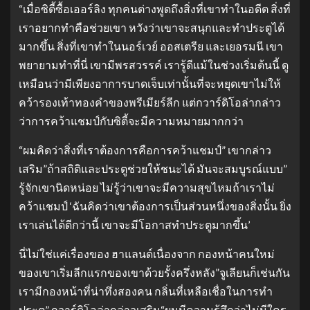
“เมื่อซิตี้ซื้อเออร์ลิง ทุกคนต่างพูดถึงสิ่งที่เขาทำในอดีต สิ่งที่
เราอยากทำคือช่วยเขา หวังว่าเขาจะสนุกและทำประตูได้
มากขึ้น สิ่งที่เขาทำในนอร์เวย์ ออสเตรีย และเยอรมนี เขา
พยายามทำที่นี่ เขามีพรสวรรค์ เรารู้ดีแม้ในช่วงเริ่มต้นนี้ ดู
เหมือนว่ามีเพียงอาการบาดเจ็บเท่านั้นที่จะหยุดเขาไม่ให้
คว้ารองเท้าทองคำของพรีเมียร์ลีก แต่กวาร์ดิโอล่ากล่าว
ว่าการคว้าแชมป์กับซิตี้จะมีความหมายมากกว่า
“ผมคิดว่าสิ่งที่เราต้องการคือการคว้าแชมป์” เขากล่าว
เสริม”ถ้าสถิติและประตูช่วยให้ชนะได้ มันจะสมบูรณ์แบบ”
รู้จักเขานิดหน่อย ไม่รู้ว่าเขาจะมีความสุขไหมถ้าเราไม่
คว้าแชมป์ ‘ฉันคิดว่าเขาต้องการเป็นส่วนหนึ่งของสิ่งนั้น ยิ่ง
เราเล่นได้ดีกว่านี้ เขาจะมีโอกาสทำประตูมากขึ้น’
นี่ไม่ใช่แค่เรื่องของ ฮาแลนด์เนื่องจาก กองหน้าคนใหม่
ของเขาเริ่มลีกแรกของเขาด้วยรั้งครึ่งหลัง”จูเลียนก็เช่นกัน
เรามีกองหน้าที่น่าทึ่งสองคน กลิ่นที่เหลือเชื่อในการทำ
ประตู” กวาร์ดิโอล่ากล่าวเสริม“ผมมีความรู้สึกว่าไม่มีใคร