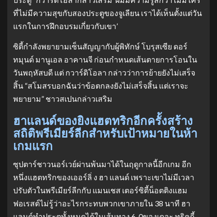
ที่ไม่มีความสุขกับสองประตูของจูเลียน เราได้เห็นตั้งแต่วัน
แรกในการฝึกอบรมเกี่ยวกับเขา’
ซิตี้กำลังพยายามเซ็นสัญญากับผู้พิทักษ์ โบรุสเซีย ดอร์
ทมุนด์ มานูเอล อาคานจี ก่อนกำหนดเส้นตายการโอนใน
วันพฤหัสบดี แต่ กวาร์ดิโอลา กล่าวว่าการย้ายยังไม่เสร็จ
สิ้น “สโมสรบอกฉันว่าข้อตกลงยังไม่เสร็จสิ้น แต่เราจะ
พยายาม” ชาวสเปนกล่าวเสริม
ฮาแลนด์ของยิงแฮตทริกอีกครั้งสร้าง
สถิติพรีเมียร์ลีกสำหรับเป้าหมายในห้า
เกมแรก
ซุปตาร์ชาวนอร์เวย์ผ่านพ้นมาได้ในฤดูกาลนี้อีกเกม อีก
หนึ่งแฮตทริกของเออร์ลิ่ ง ฮา แลนด์ เพราะเขาไม่มีเวลา
ปรับตัวในพรีเมียร์ลีกกับ แมนเชส เตอร์ซิตี้น็อตติงแฮม
ฟอเรสต์ไม่รู้ว่าอะไรกระทบพวกเขาภายใน 38 นาที ฮา
แลนด์ทำประตูทั้งหมดได้ในเส้นทาง 6-0ของเดอะ ทริคกี้