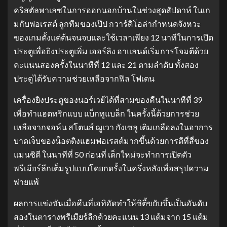
คริสตัลพาเลซในการออกนอกบ้านในช่วงสุดสัปดาห์ ในเก
มกับฟอเรสต์ ลูกทีมของเป๊ป กวาร์ดิโอล่ากำหนดจังหวะ
ของเกมตั้งแต่ต้นจนจบและใช้เวลาเพียง 12 นาทีในการเปิด
ประตูเพื่อยิงประตูเพิ่ม เออร์ลิง ฮาแลนด์เริ่มการโจมตีด้วย
คะแนนสองครั้งในนาทีที่ 12 และ 21 ตามลำดับ ทั้งสอง
ประตูได้รับความช่วยเหลือจากฟิล โฟเดน
เครื่องยิงประตูของนอร์เวย์ได้ที่สามของคืนในนาทีที่ 39
เพื่อทำแฮตทริกแบบ แบ็กทูแบล็ก ในครั้งนี้ด้วยการช่วย
เหลือจากจอห์น สโตนส์ ฌูเวา กังเซลู เติมเกลือลงในอาการ
บาดเจ็บของน็อตติงแฮมฟอเรสต์มากขึ้นด้วยการตีที่สี่ของ
แมนซิตี ในนาทีที่ 50 ก่อนที่ เด็กใหม่จะทำการเปิดตัว
พรีเมียร์ลีกเต็มรูปแบบโดยกดรั้งในครึ่งหลังเพื่อสรุปความ
พ่ายแพ้
ผลการแข่งขันเมื่อคืนที่เอทิฮัดทำให้ซิตี้ขยับขึ้นเป็นอันดับ
สองในตารางพรีเมียร์ลีกด้วยคะแนน 13 แต้มจาก 15 แต้ม