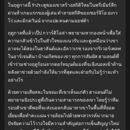
ในฤดูกาลนี้ 9 ประตูของเขาสร้างสถิติใหม่ในพรีเมียร์ลีก
ผ่านห้าเกมแรกของผู้เล่น ทำลายสถิติของเซอร์จิโอ อเกว
โร่ และมิกควินน์ จากแปด คนตามออฟต้า
ฤดูกาลที่แล้ว เป๊ป กวาร์ดิโอล่า พยายามหากองหน้าเพื่อใส่
ความกลัวเข้าไปในหัวใจของแนวรับ และดูเหมือนว่าเขา
อาจจะได้สองในฮาลันด์และอัลวาเรซ รองจากริเวอร์เพลท
ในอาร์เจนตินา บ้านเกิดของ เขา ทุกการสัมผัส ฮาแลนด์ที่
เข้าร่วมช่วงฤดูร้อนจากดอร์ทมุนด์มองที่จะยิงบอลเข้าด้าน
หลังตาข่ายด้วยกำลังให้มากที่สุดและฝ่ายรับไม่รู้ว่าจะทำ
อย่างไร
ด้วยความเสียสละในขณะที่เขาเห็นแก่ตัว ฮาแลนด์ไม่
พยายามยิงประตูที่เกินความสามารถของเขา โดยรู้ว่าทีม
รอบตัวเขาดีพอที่จะส่งบอลกลับมาหาเขาในพื้นที่ที่ยอด
เยี่ยมเพื่อทำคะแนน รายล้อมไปด้วยพรสวรรค์มากมาย
ปัจจัยความไว้วางใจมีความสำคัญต่อการเซ็นสัญญาใหม่