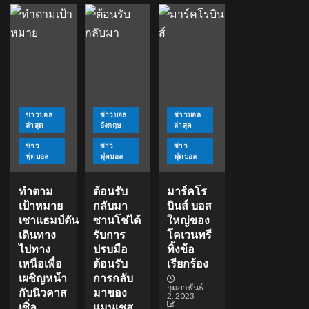
ข่าวบอล
ข่าวบอล
ข่าวบอล
ล่าสุด
อังกฤษ
ล่าสุด
ข่าว
ข่าว
ข่าว
ฟุตบอล
ฟุตบอล
ฟุตบอล
ทำตาม
ต้อนรับ
มาร์คโร
เป้าหมาย
กลับมา
บินส์ บอส
เซาแธมป์ตัน
ซานโช่ได้
ใหญ่ของ
เดินทาง
รับการ
โคเวนทรี
ไปทาง
ปรบมือ
ทิ้งข้อ
เหนือเพื่อ
ต้อนรับ
เรียกร้อง
เผชิญหน้า
การกลับ
กุมภาพันธ์
กับนิวคาส
มาของ
2, 2023
เซิ่ล
แมนเชส