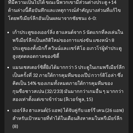
ที่มีความเป็นไปได้ ขณะนี้พวกเขามีส่วนต่างประตู +14
ด้านล่างนี้คือบันทึกและเหตุการณ์สำคัญบางส่วนที่แก้ไข
โดยพรีเมียร์ลีกอันเป็นผลมาจากชัยชนะ 6-0:
เก้าประตูของเออร์ลิ่ง ฮาแลนด์จาก 5 นัดแรกที่ลงเล่นใน
พรีเมียร์ลีกเป็นสถิติใหม่ของการแข่งขัน แซงหน้า 8
ประตูของทั้งมิกกี้ ควินน์และเซร์คิโอ อเกวโร่ผู้ทำประตู
สูงสุดตลอดกาลของซิตี้
แมนเชสเตอร์ซิตี้ยิงได้มากกว่า 5 ประตูในเกมพรีเมียร์ลีก
เป็นครั้งที่ 32 ภายใต้การคุมทีมของเป๊ป กวาร์ดิโอล่า ซึ่ง
คิดเป็น 14% ของเกมทั้งหมดภายใต้การคุมทีมของ
กุนซือชาวสเปน (32/233) มันมากกว่าเกมอื่น ๆ มากกว่า
สองเท่าตั้งแต่เขาเข้าร่วม (ลิเวอร์พูล, 15)
เออร์ลิง ฮาแลนด์(5 แอพ) ได้จับคู่กับ แฮร์รี เคน (26 แอพ)
สำหรับเป้าหมายที่ทำได้ในเดือนสิงหาคมในพรีเมียร์ลีก
(8)