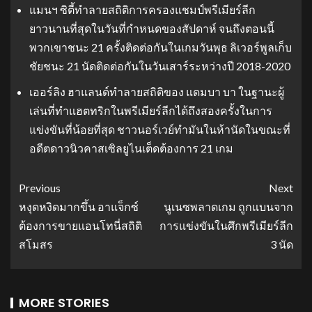
แมนฯ ซิตี้ทำลายสถิติการครองแชมป์พรีเมียร์ลีก
ยาวนานที่สุดในวันที่กำหนดของสัปดาห์ จนถึงตอนนี้
พวกเขาชนะ 21 ครั้งติดต่อกันในเกมวันพุธ ลิเวอร์พูลเก็บ
ชัยชนะ 21 นัดติดต่อกันในวันเสาร์ระหว่างปี 2018-2020
เออร์ลิง ฮาแลนด์ทำลายสถิติของ แดมบา บา ในฐานะผู้
เล่นที่ทำแฮตทริกในพรีเมียร์ลีกได้ถึงสองครั้งในการ
แข่งขันที่น้อยที่สุด ชาวนอร์เวย์ทำมันในห้านัดในขณะที่
อดีตดาวนิวคาสเซิลยูไนเต็ดต้องการ 21 เกม
Previous
Next
หงุดหงิดมากขึ้น อาแจ็กซ์
นูเนซพลาดเกม ถูกแบนจาก
ต้องการขายแอนโทนี่สถิติ
การแข่งขันในศึกพรีเมียร์ลีก
สโมสร
3 นัด
MORE STORIES