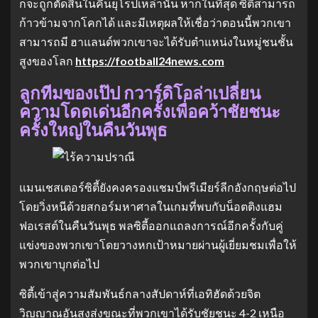
ก็จะถูกตัดสินในคืนยุโรปเหล่านั้น หากในที่สุด ซิตี้สามารถ
ก้าวข้ามจากโคกได้ และมีเหตุผลให้เชื่อว่าตอนนี้พวกเขา
สามารถมี ฮาแลนด์พวกเขาจะได้รับตำแหน่งในหมู่ชนชั้น
สูงของโลก
https://football24news.com
ลูกทีมของเป๊ป กวาร์ดิโอล่าเปลี่ยน
ความโดดเด่นอีกครั้งเพื่อคว้าชัยชนะ
ครั้งใหญ่ในคืนวันพุธ
แมนเชสเตอร์ซิตี้ยังคงครองแชมป์พรีเมียร์ลีกอังกฤษต่อไป
โดยวิ่งหนีด้วยสกอร์มหาศาลในเกมที่พบกับน็อตติงแฮม
ฟอเรสต์ในคืนวันพุธ พลซิตี้ออกแถลงการณ์อีกครั้งกับคู่
แข่งของพวกเขาโดยวางหกเป้าหมายผ่านผู้เยี่ยมชมเพื่อให้
พวกเขาบุกต่อไป
ซิตี้เข้าสู่ความสัมพันธ์กลางสัปดาห์ที่เอทิฮัดด้วยจิต
วิญญาณอันสูงส่งขณะที่พวกเขาได้รับชัยชนะ 4-2 เหนือ