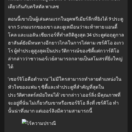
เดียวกันกับคริสตัล พาเลซ
ตอนนี้เขาเป็นผู้เล่นคนแรกในยุคพรีเมียร์ลีกที่ยิงได้ 9 ประตู
จาก 5 เกมแรกของเขา และดูเหมือนว่าจะท้าทาย แอนดี้
โคล และแอลัน เชียเรอร์ที่ทำสถิติสูงสุด 34 ประตูต่อฤดูกาล
ฮาลันด์ยังมีหนทางอีกยาวไกลในการไล่ตาม เซร์คิโอ อเกว
โร ผู้ทำประตูสูงสุดเป็นประวัติการณ์ของซิตี้แต่กวาร์ดิโอ
ล่ากล่าวว่าชาวนอร์เวย์สามารถกลายเป็นสโมสรที่ยิ่งใหญ่
ได้
‘เซอร์จิโอคือตำนาน’ ไม่มีใครสามารถทำลายตำแหน่งใน
หัวใจของแฟน ๆ ซิตี้และทำประตูที่สำคัญที่สุดใน
ประวัติศาสตร์สมัยใหม่ได้’ เขากล่าว ‘เออร์ลิ่ง มีคุณภาพที่
จะอยู่ที่นั่น ไม่เกี่ยวกับเขาหรือเซอร์จิโอ สิ่งที่ เซร์คิโอ ทำ
นั้นน่าทึ่งมาก แต่เออร์ลิงมีความสามารถนี้