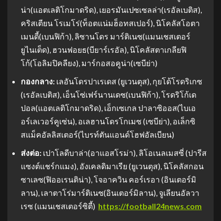
น่า(แอตเลติโกมาดริด), เยอรมันเปซเซลล่า(เรอัลเบติส),
คริสเตียน โรเมโร่(ท็อตแน่มฮ็อทสเปอร์), นิโคลัสโอตา
เมนดี้(เบนฟิก้า), ลิซานโดร มาร์ติเนซ(แมนเชสเตอร์
ยูไนเต็ด), ฮวนฟอยธ(บียาร์เรอัล), นิโคลัสตาเกลียฟิ
โก้(โอลิมปิคลียง), มาร์กอสอคูน่า(เซบีย่า)
กองกลาง:
เลอันโดรปาเรเดส (ยูเวนตุส), กุยโด้โรดริเกซ
(เรอัลเบติส), เอ็นโซ่เฟร์นานเดซ(เบนฟิก้า), โรดริโก้เด
ปอล(แอตเลติโกมาดริด), เอ็กเซเกล ปาลาซิออส(ไบเอ
อร์เลเวอร์คูเซ่น), อเลฮานโดรโกเมซ (เซบีย่า), อเล็กซิ
สแม็คอัลลิสเตอร์(ไบรท์ตันแอนด์โฮฟอัลเบียน)
ส่งต่อ:
เปาโลดีบาล่า(อาแอสโรม่า), ลิโอเนลเมสซี่ (ปารีส
แซงต์แชร์กแมง), อังเคลดิมาเรีย (ยูเวนตุส), นิโคลัสกอน
ซาเลซ(ฟิออเรนติน่า), โจอาควิน คอร์เรอา (อินเตอร์มิ
ลาน), เลาตาโร่มาร์ติเนซ(อินเตอร์มิลาน), จูเลียนอัลวา
เรซ (แมนเชสเตอร์ซิตี้)
https://football24news.com