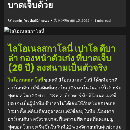
บาดเจ็บด้วย
admin_football24news
พฤศจิกายน 15, 2022
1 min read
ไลโอเนลสกาโลนี่ เปาโล ดีบา
ล่า กองหน้าตัวเก่ง ที่บาดเจ็บ
(28 ปี) ลงสนามเป็นตัวจริง
ไลโอเนลสกาโลนี่
ขณะที่ ลิโอเนล สกาโลนี โค้ชทีมชาติ
อาร์เจนตินา มีชื่อติดทีมชุดใหญ่ 26 คนในวันศุกร์นี้ สําหรับ
ฟุตบอลโลก 20 พ.ย. – 18 ธ.ค. ที่กาตาร์ ซึ่ง ลิโอเนล เมสซี่
(35) จะเป็นผู้นําทีม ดีบาลาไม่ได้เล่นให้กับสโมสร เอเอส
โรมา ตั้งแต่ต้นเดือนตุลาคม แต่มีชื่ออยู่ในทีม เนื่องจาก
อาร์เจนตินา หวังว่าเขาจะฟื้นความฟิต ก่อนที่แคมเปญ
ฟุตบอลโลก จะเริ่มขึ้นในวันที่ 22 พฤศจิกายนกับคู่แข่งกลุ่ม