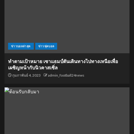
ข่าวบอลล่าสุด
ข่าวฟุตบอล
ทำตามเป้าหมาย เซาแธมป์ตันเดินทางไปทางเหนือเพื่อ
เผชิญหน้ากับนิวคาสเซิ่ล
กุมภาพันธ์ 4, 2023
admin_football24news