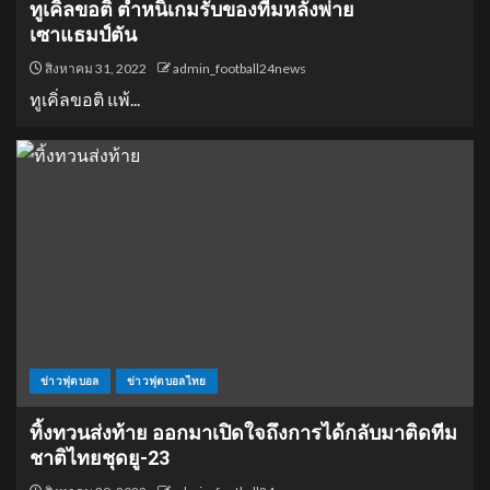
ทูเคิ่ลขอติ ตำหนิเกมรับของทีมหลังพ่าย
เซาแธมป์ตัน
สิงหาคม 31, 2022
admin_football24news
ทูเคิ่ลขอติ แพ้...
ข่าวฟุตบอล
ข่าวฟุตบอลไทย
ทิ้งทวนส่งท้าย ออกมาเปิดใจถึงการได้กลับมาติดทีม
ชาติไทยชุดยู-23