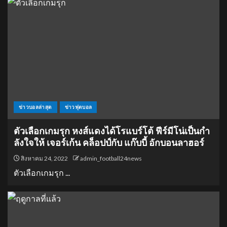
ข่าวบอลล่าสุด
ข่าวฟุตบอล
ตัวเลือกเกมรุก หงส์แดงได้โรแบร์โต้ ฟีร์มีโน่เป็นกํา
ลังใจให้ เจอร์เก้น คล็อปป์กับ แก๊บบี้ อักบอนลาฮอร์
สิงหาคม 24, 2022
admin_football24news
ตัวเลือกเกมรุก ...