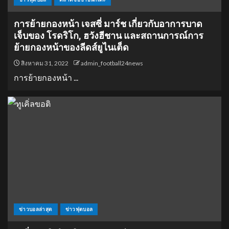
การย้ายกองหน้า เจสซี่ มาร์ช เกี่ยวกับอาการบาด
เจ็บของ โรดริโก, ฮวังฮีชาน และสถานการณ์การ
ย้ายกองหน้าของลีดส์ยูไนเต็ด
สิงหาคม 31, 2022
admin_football24news
การย้ายกองหน้า ...
ข่าวบอลล่าสุด
ข่าวฟุตบอล