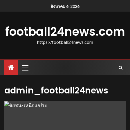
สิงหาคม 6, 2026
football24news.com
https://football24news.com
admin_football24news