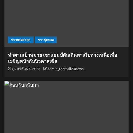
ข่าวบอลล่าสุด
ข่าวฟุตบอล
ทำตามเป้าหมาย เซาแธมป์ตันเดินทางไปทางเหนือเพื่อ
เผชิญหน้ากับนิวคาสเซิ่ล
กุมภาพันธ์ 4, 2023
admin_football24news