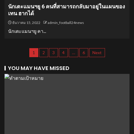
นักเตะแมนฯยู 6 คนที่สามารถกลับมาอยู่ในแผนของ
เทน ฮากได้
ธันวาคม 15, 2022
admin_football24news
นักเตะแมนฯยู คา...
1
2
3
4
…
6
Next
YOU MAY HAVE MISSED