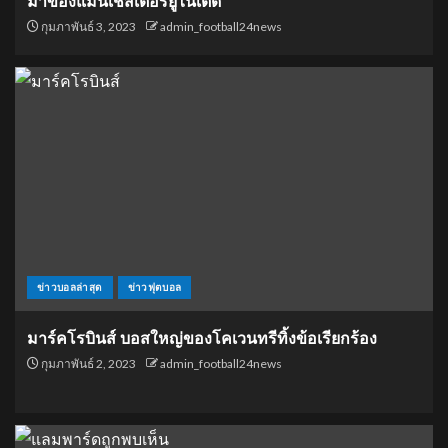
มาของแมนเชสเตอร์ยูไนเต็ด
กุมภาพันธ์ 3, 2023
admin_football24news
ข่าวบอลล่าสุด
ข่าวฟุตบอล
มาร์คโรบินส์ บอสใหญ่ของโคเวนทรีทิ้งข้อเรียกร้อง
กุมภาพันธ์ 2, 2023
admin_football24news