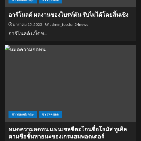
อาร์โนลด์ ผลงานของไบรท์ตัน รับไม่ได้โดยสิ้นเชิง
มกราคม 15, 2023
admin_football24news
อาร์โนลด์ แบ็คข...
ข่าวบอลอังกฤษ
ข่าวฟุตบอล
หมดความอดทน แฟนเชลซีตะโกนชื่อโธมัส ทูเคิล
ตามชื่อชั้นหายนะของเกรแฮมพอตเตอร์