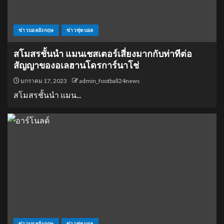
ข่าวบอลอังกฤษ
ข่าวฟุตบอล
สโมสรชั้นนำ แมนเชสเตอร์เสี่ยงมากกับท่าทีต่อ
สัญญาของอเลฮานโดรการ์นาโช่
มกราคม 17, 2023
admin_football24news
สโมสรชั้นนำ แมน...
ข่าวบอลอังกฤษ
ข่าวฟุตบอล