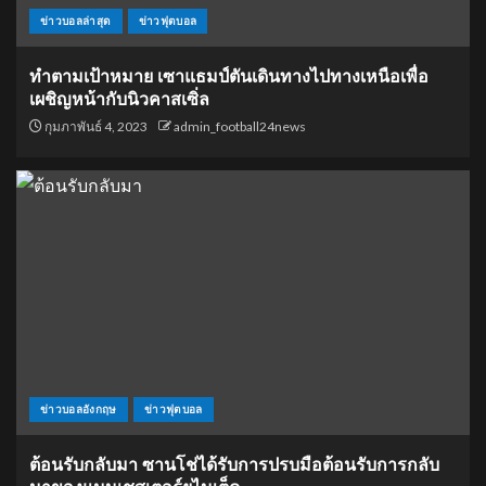
ข่าวบอลล่าสุด
ข่าวฟุตบอล
ทำตามเป้าหมาย เซาแธมป์ตันเดินทางไปทางเหนือเพื่อ
เผชิญหน้ากับนิวคาสเซิ่ล
กุมภาพันธ์ 4, 2023
admin_football24news
ข่าวบอลอังกฤษ
ข่าวฟุตบอล
ต้อนรับกลับมา ซานโช่ได้รับการปรบมือต้อนรับการกลับ