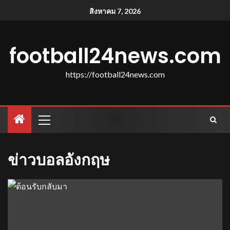
สิงหาคม 7, 2026
football24news.com
https://football24news.com
ข่าวบอลอังกฤษ