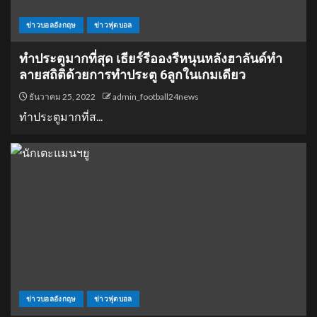
ข่าวบอลอังกฤษ
ข่าวฟุตบอล
ทําประตูมากที่สุด เธียร์รีอองรีหนุนหลังฮาลันด์ทํา
ลายสถิติด้วยการทําประตู 6ลูกในเกมเดียว
ธันวาคม 25, 2022
admin_football24news
ทําประตูมากที่ส...
ข่าวบอลอังกฤษ
ข่าวฟุตบอล