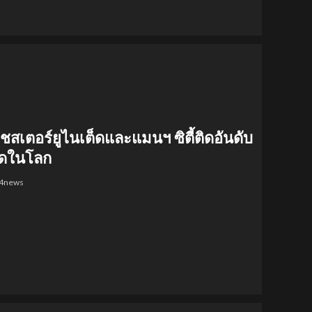
สเตอร์ยูไนเต็ดและแมนฯ ซิตี้ติดอันดับ
สุดในโลก
24news