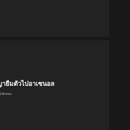
ญญายืมตัวไปอาเซนอล
l24news