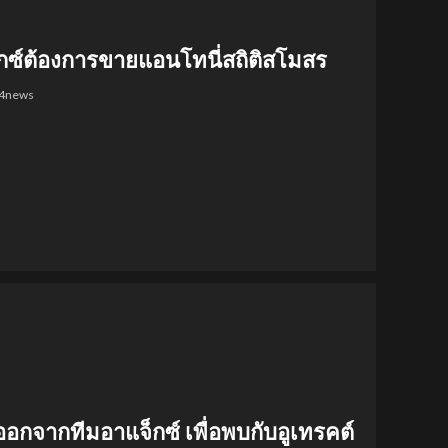
็กซ์ต้องการขายแอนโทนี่สถิติสโมสร
24news
่ออกจากทีมอาแจ็กซ์ เพื่อพบกับอูเทรคต์