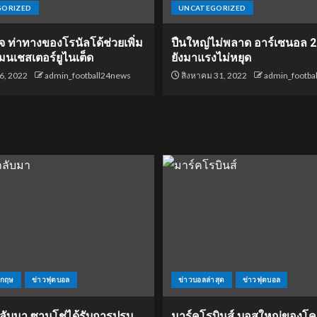
GORIZED
UNCATEGORIZED
จ ท่าทางของโรนัลโด้ช่วยเพิ่ม
ปืนใหญ่ไม่พลาด อาร์เซนอล 2-
มนเชสเตอร์ยูไนเต็ด
ยังมาแรงไม่หยุด
6, 2022
admin_football24news
สิงหาคม 31, 2022
admin_footba
งกฤษ
ข่าวฟุตบอล
ข่าวบอลล่าสุด
ข่าวฟุตบอล
กลับมา ซานโช่ได้รับการปรบ
มาร์คโรบินส์ บอสใหญ่ของโค