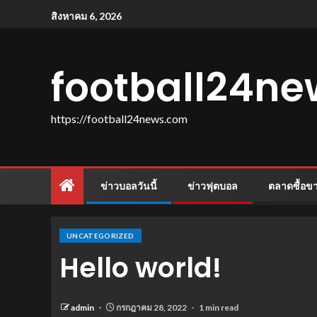
สิงหาคม 6, 2026
football24n
https://football24news.com
ข่าวบอลวันนี้
ข่าวฟุตบอล
ตลาดซื้อข
UNCATEGORIZED
Hello world!
admin
กรกฎาคม 28, 2022
1 min read