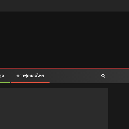
สุด
ข่าวฟุตบอลไทย