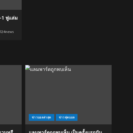
1 ฟูแล่ม
ll24news
ข่าวบอลล่าสุด
ข่าวฟุตบอล
เวนทรี
แลมพาร์ดถูกพบเห็น เป็นครั้งแรกนับ