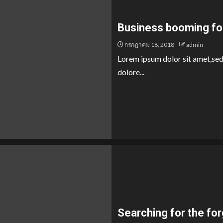
Business booming for
กรกฎาคม 18, 2018
admin
Lorem ipsum dolor sit amet,se
dolore...
Searching for the fo