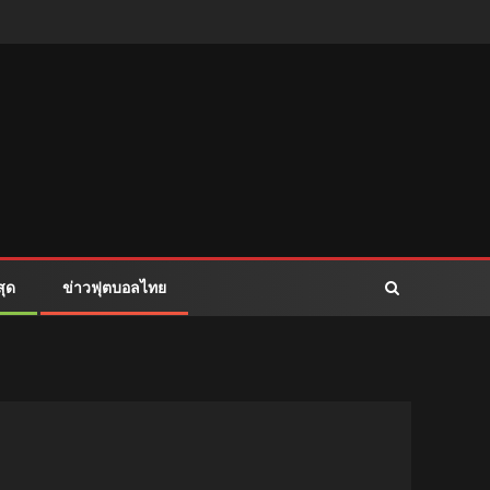
สุด
ข่าวฟุตบอลไทย