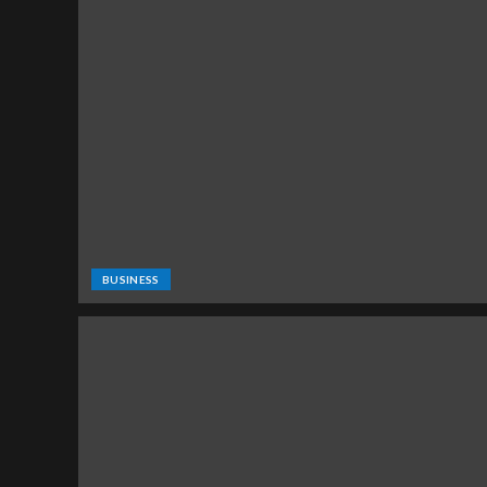
BUSINESS