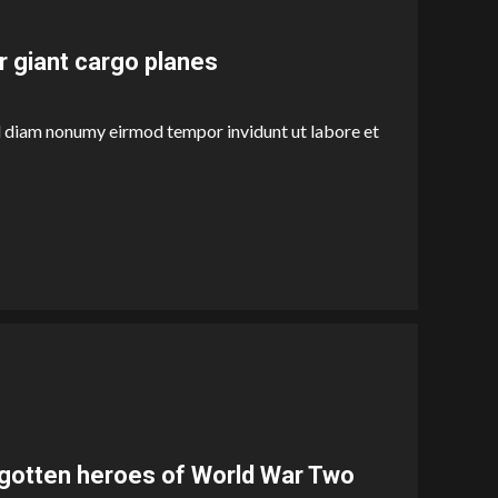
 giant cargo planes
d diam nonumy eirmod tempor invidunt ut labore et
rgotten heroes of World War Two